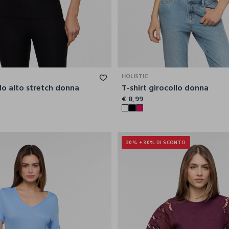
S
M
L
XL
XXL
S
M
HOLISTIC
llo alto stretch donna
T-shirt girocollo donna
€ 8,99
20% + 30% DI SCONTO