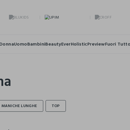
Donna
Uomo
Bambini
Beauty
Ever
Holistic
Preview
Fuori Tutt
na