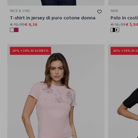
NICE & CHIC
IWIE
T-shirt in jersey di puro cotone donna
Polo in cos
€ 12,99
€ 6,36
€ 16,99
€ 5,9
20% + 30% DI SCONTO
20% + 30% DI 