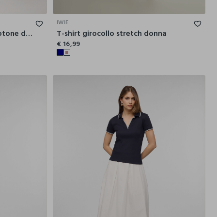
L
XL
XXL
S
M
L
XL
XXL
IWIE
T-shirt in interlock di puro cotone donna
T-shirt girocollo stretch donna
€ 16,99