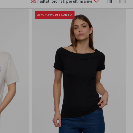
619
risultati ordinati per ultimi arrivi
20% + 30% DI SCONTO
M
L
XL
S
M
L
XL
XXL