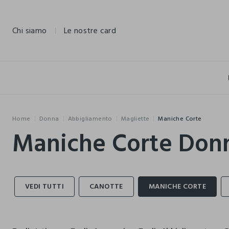
NAVIGATION.ARIA.GOTOMAINCONTENT
NAVIGATION.ARIA.GOTOFOOTER
Chi siamo
Le nostre card
Home
Donna
Abbigliamento
Magliette
Maniche Corte
Maniche Corte Don