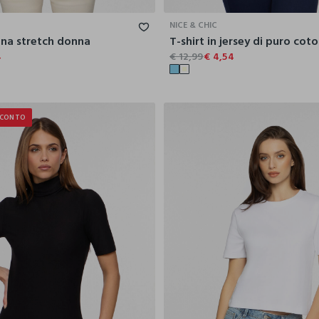
NICE & CHIC
tina stretch donna
T-shirt in jersey di puro co
4
€ 12,99
€ 4,54
SCONTO