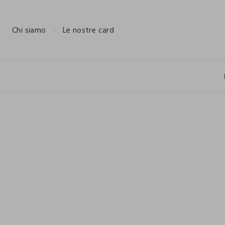
NAVIGATION.ARIA.GOTOMAINCONTENT
NAVIGATION.ARIA.GOTOFOOTER
Chi siamo
Le nostre card
FUORITUTTO
FUORITUTTO