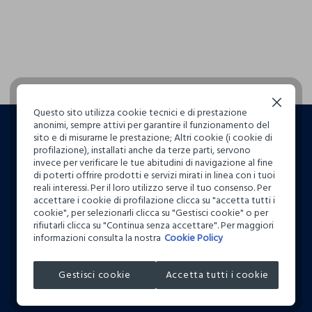
Continua senza accettare
Questo sito utilizza cookie tecnici e di prestazione
anonimi, sempre attivi per garantire il funzionamento del
sito e di misurarne le prestazione; Altri cookie (i cookie di
profilazione), installati anche da terze parti, servono
invece per verificare le tue abitudini di navigazione al fine
di poterti offrire prodotti e servizi mirati in linea con i tuoi
reali interessi. Per il loro utilizzo serve il tuo consenso. Per
accettare i cookie di profilazione clicca su "accetta tutti i
cookie", per selezionarli clicca su "Gestisci cookie" o per
rifiutarli clicca su "Continua senza accettare". Per maggiori
informazioni consulta la nostra
Cookie Policy
FUORI TUTTO
Gestisci cookie
Accetta tutti i cookie