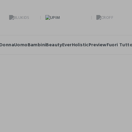
Donna
Uomo
Bambini
Beauty
Ever
Holistic
Preview
Fuori Tutt