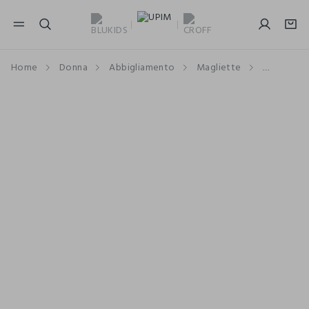
NAVIGATION.ARIA.GOTOMAINCONTENT
NAVIGATION.ARIA.GOTOFOOTER
Home
Donna
Abbigliamento
Magliette
Maniche 