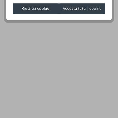
NON ASCIUGARE IN ASCIUGA BIANCHERIA A TAMBURO
M.M KNITWEAR LTD
ROTATIVO
Gestisci cookie
Accetta tutti i cookie
MADE IN BANGLADESH
TEMPERATURA MASSIMA DELLA PIASTRA DEL FERRO
150°C
ASCIUGARE SU FILO