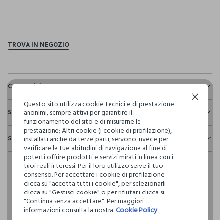
pdp.loyalty.section.advantages
Composizione e cura
Continua senza accettare
Composizione:
Questo sito utilizza cookie tecnici e di prestazione
Sostenibilità e trasparenza
100% COTONE
anonimi, sempre attivi per garantire il
funzionamento del sito e di misurarne le
Sicurezza
prestazione; Altri cookie (i cookie di profilazione),
Spedizione e resi
installati anche da terze parti, servono invece per
Il 100% dei nostri articoli viene sottoposto a test chimico-
NON CANDEGGIARE
verificare le tue abitudini di navigazione al fine di
fisici, per verificarne il rispetto dei limiti che abbiamo
Hai fino a 30 giorni dalla consegna del tuo ordine online per
poterti offrire prodotti e servizi mirati in linea con i
definito per l’uso di sostanze chimiche, talvolta anche più
cambiare idea e restituire i prodotti che hai acquistato.
tuoi reali interessi. Per il loro utilizzo serve il tuo
restrittivi rispetto a quelli previsti dalla normativa
TEMPERATURA MASSIMA 30°C - PROCEDURA DELICATA
consenso. Per accettare i cookie di profilazione
internazionale.
clicca su "accetta tutti i cookie", per selezionarli
Clicca qui per vedere i dettagli
clicca su "Gestisci cookie" o per rifiutarli clicca su
NON LAVARE A SECCO
"Continua senza accettare". Per maggiori
informazioni consulta la nostra
Cookie Policy
I nostri fornitori