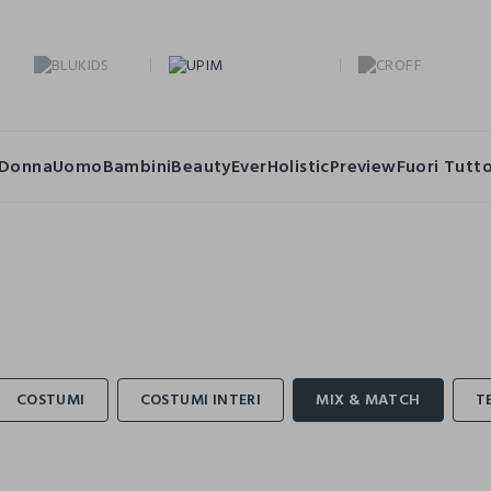
Donna
Uomo
Bambini
Beauty
Ever
Holistic
Preview
Fuori Tutt