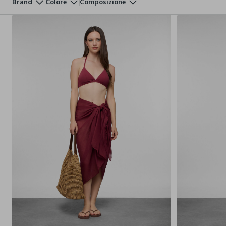
Brand
Colore
Composizione
42
44
46
48
50