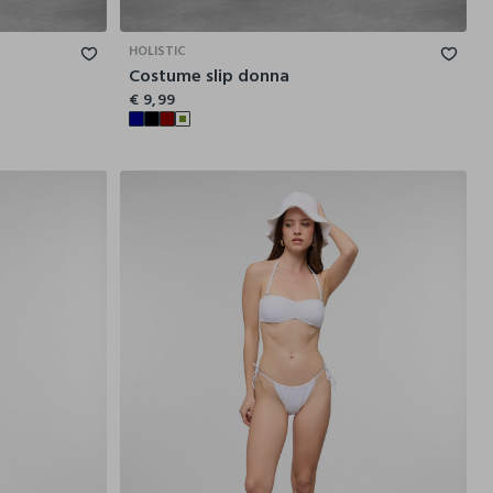
44
46
48
42
44
46
48
50
52
HOLISTIC
Costume slip donna
€ 9,99