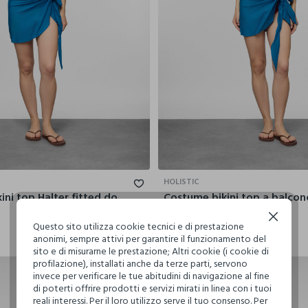
44
46
48
50
52
42
44
46
HOLISTIC
Costume bikini top Halter fitted donna
€ 12,99
Continua senza accettare
Questo sito utilizza cookie tecnici e di prestazione
anonimi, sempre attivi per garantire il funzionamento del
sito e di misurarne le prestazione; Altri cookie (i cookie di
profilazione), installati anche da terze parti, servono
invece per verificare le tue abitudini di navigazione al fine
di poterti offrire prodotti e servizi mirati in linea con i tuoi
reali interessi. Per il loro utilizzo serve il tuo consenso. Per