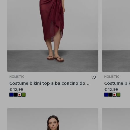
42
44
46
48
50
52
HOLISTIC
HOLISTIC
Costume bikini top a balconcino donna
€ 12,99
€ 12,99