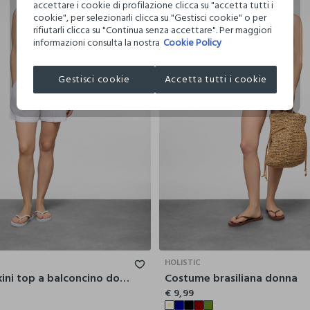
accettare i cookie di profilazione clicca su "accetta tutti i
cookie", per selezionarli clicca su "Gestisci cookie" o per
rifiutarli clicca su "Continua senza accettare". Per maggiori
informazioni consulta la nostra
Cookie Policy
Gestisci cookie
Accetta tutti i cookie
42
44
46
48
50
52
40
42
HOLISTIC
Costume bikini top a balconcino donna
Costume brasiliana donna
€ 9,99