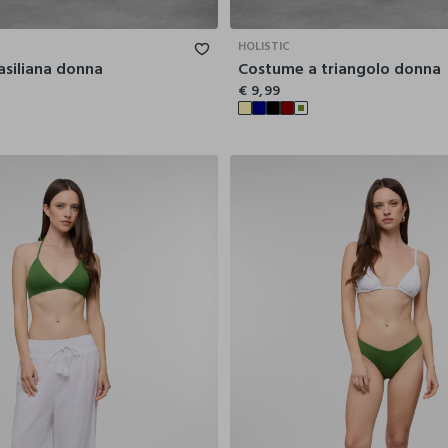
40
42
44
46
48
40
42
HOLISTIC
siliana donna
Costume a triangolo donna
€ 9,99