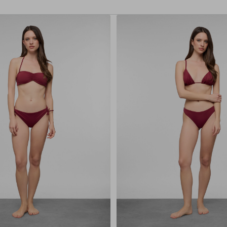
42
44
46
48
50
52
40
42