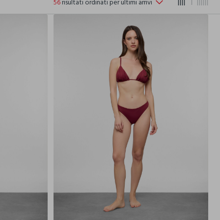
56
risultati ordinati per ultimi arrivi
44
46
48
40
42
44
46
48