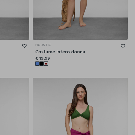
44
46
48
42
44
46
48
50
HOLISTIC
Costume intero donna
€ 19,99