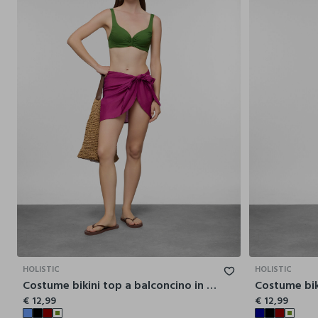
42
44
46
48
50
52
HOLISTIC
HOLISTIC
Costume bikini top a balconcino in microfibra stretch donna
€ 12,99
€ 12,99