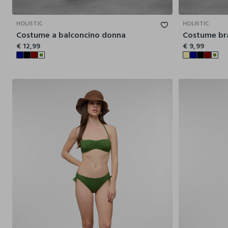
44
46
48
50
52
HOLISTIC
HOLISTIC
Costume a balconcino donna
Costume bra
€ 12,99
€ 9,99