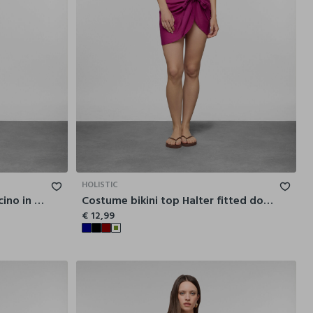
48
50
52
44
46
48
50
52
HOLISTIC
Costume bikini top a balconcino in microfibra stretch donna
Costume bikini top Halter fitted donna
€ 12,99