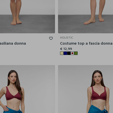
40
42
44
46
48
40
42
HOLISTIC
siliana donna
Costume top a fascia donna
€ 12,99