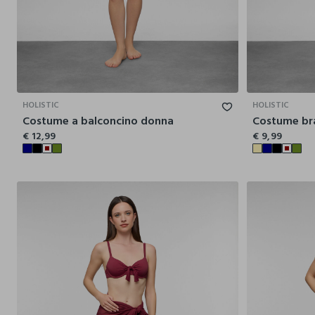
44
46
48
50
52
HOLISTIC
HOLISTIC
Costume a balconcino donna
Costume bra
€ 12,99
€ 9,99