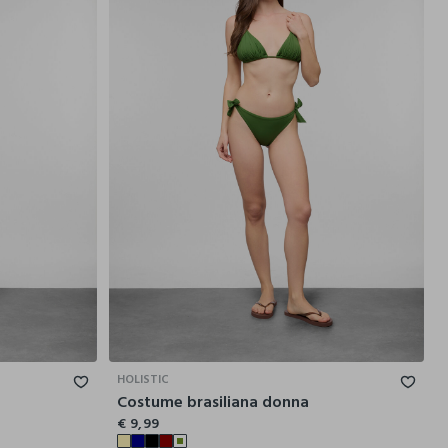
44
46
48
40
42
44
46
48
HOLISTIC
Costume brasiliana donna
€ 9,99