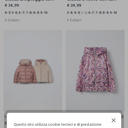
€ 24,99
€ 24,99
4-5
5-6
6-7
7-8
8-9
9-10
3-4
4-5
5-6
6-7
7-8
8-9
9-10
2 Colori
1 Colori
3-4
4-5
5-6
6-7
7-8
8-9
9-10
3-4
4-5
5-6
6-7
7-8
8-9
9-10
BLUKIDS
BLUKIDS
Continua senza accettare
Giubbino imbottito reversibile bambina
Giubbino imbottito 40 grammi con cappuccio bambina
Questo sito utilizza cookie tecnici e di prestazione