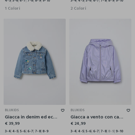
4-5
5-6
6-7
7-8
8-9
9-10
3-4
4-5
5-6
6-7
7-8
8-9
9-10
1 Colori
2 Colori
3-4
4-5
5-6
6-7
7-8
8-9
3-4
4-5
5-6
6-7
7-8
8-9
9-10
BLUKIDS
BLUKIDS
Giacca in denim ed eco fur bambina
Giacca a vento con cappuccio bambina
€ 39,99
€ 24,99
3-4
4-5
5-6
6-7
7-8
8-9
3-4
4-5
5-6
6-7
7-8
8-9
9-10