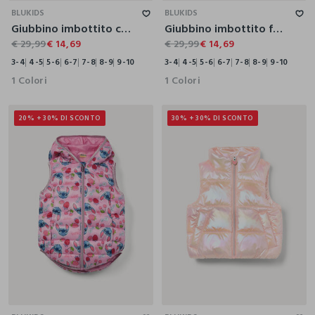
BLUKIDS
BLUKIDS
Giubbino imbottito con cappuccio bambina
Giubbino imbottito full zip bambina
€ 29,99
€ 14,69
€ 29,99
€ 14,69
3-4
4-5
5-6
6-7
7-8
8-9
9-10
3-4
4-5
5-6
6-7
7-8
8-9
9-10
1 Colori
1 Colori
20% + 30% DI SCONTO
30% + 30% DI SCONTO
4-5
5-6
6-7
7-8
8-9
3-4
4-5
5-6
6-7
7-8
8-9
9-10