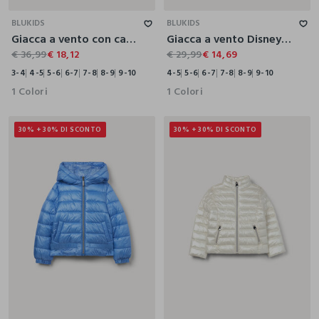
BLUKIDS
BLUKIDS
Giacca a vento con cappuccio bambina
Giacca a vento Disney bambina
€ 36,99
€ 18,12
€ 29,99
€ 14,69
3-4
4-5
5-6
6-7
7-8
8-9
9-10
4-5
5-6
6-7
7-8
8-9
9-10
1 Colori
1 Colori
30% + 30% DI SCONTO
30% + 30% DI SCONTO
3-4
4-5
5-6
6-7
7-8
8-9
9-10
3-4
4-5
5-6
6-7
7-8
8-9
9-10