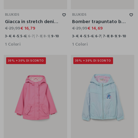
3-4
4-5
5-6
6-7
7-8
8-9
9-10
3-4
4-5
5-6
6-7
7-8
8-9
9-10
BLUKIDS
BLUKIDS
Giacca in stretch denim bambina
Bomber trapuntato bambina
€ 29,99
€ 16,79
€ 29,99
€ 14,69
3-4
4-5
5-6
6-7
7-8
8-9
9-10
3-4
4-5
5-6
6-7
7-8
8-9
9-10
1 Colori
1 Colori
30% + 30% DI SCONTO
30% + 30% DI SCONTO
3-4
4-5
5-6
6-7
7-8
8-9
9-10
4-5
5-6
6-7
7-8
8-9
9-10