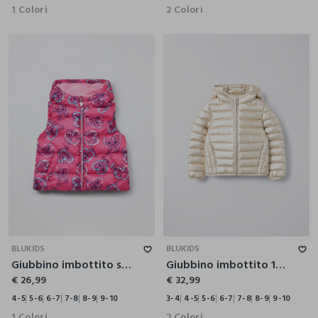
1 Colori
2 Colori
4-5
5-6
6-7
7-8
8-9
9-10
3-4
4-5
5-6
6-7
7-8
8-9
9-10
BLUKIDS
BLUKIDS
Giubbino imbottito smanicato con cappuccio bambina
Giubbino imbottito 100 grammi con cappuccio bambina
€ 26,99
€ 32,99
4-5
5-6
6-7
7-8
8-9
9-10
3-4
4-5
5-6
6-7
7-8
8-9
9-10
1 Colori
2 Colori