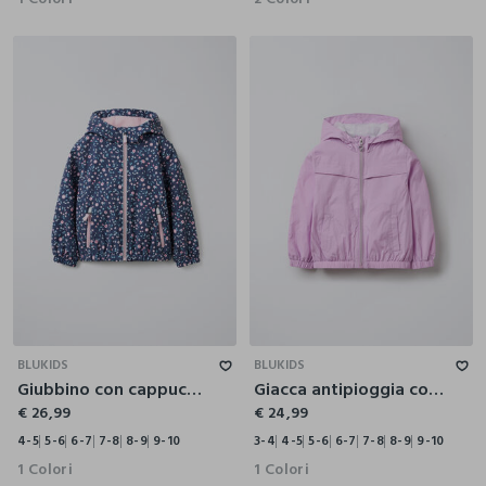
4-5
5-6
6-7
7-8
8-9
9-10
3-4
4-5
5-6
6-7
7-8
8-9
9-10
BLUKIDS
BLUKIDS
Giubbino con cappuccio bambina
Giacca antipioggia con cappuccio bambina
€ 26,99
€ 24,99
4-5
5-6
6-7
7-8
8-9
9-10
3-4
4-5
5-6
6-7
7-8
8-9
9-10
1 Colori
1 Colori