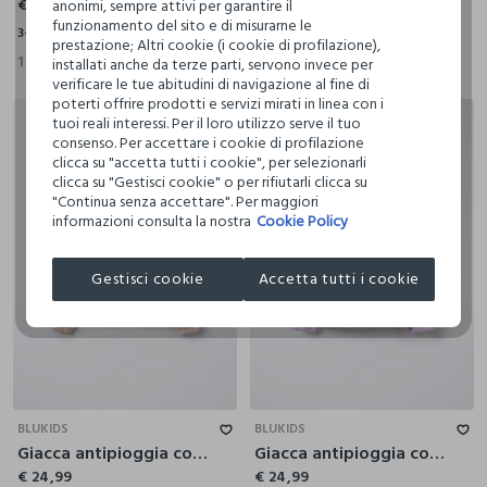
€ 39,99
€ 24,99
anonimi, sempre attivi per garantire il
funzionamento del sito e di misurarne le
3-4
4-5
5-6
6-7
7-8
8-9
9-10
3-4
4-5
5-6
6-7
7-8
8-9
9-10
prestazione; Altri cookie (i cookie di profilazione),
1 Colori
1 Colori
installati anche da terze parti, servono invece per
verificare le tue abitudini di navigazione al fine di
poterti offrire prodotti e servizi mirati in linea con i
tuoi reali interessi. Per il loro utilizzo serve il tuo
consenso. Per accettare i cookie di profilazione
clicca su "accetta tutti i cookie", per selezionarli
clicca su "Gestisci cookie" o per rifiutarli clicca su
"Continua senza accettare". Per maggiori
informazioni consulta la nostra
Cookie Policy
Gestisci cookie
Accetta tutti i cookie
4-5
5-6
6-7
7-8
8-9
9-10
3-4
4-5
5-6
6-7
7-8
8-9
9-10
BLUKIDS
BLUKIDS
Giacca antipioggia con cappuccio bambina
Giacca antipioggia con cappuccio bambina
€ 24,99
€ 24,99