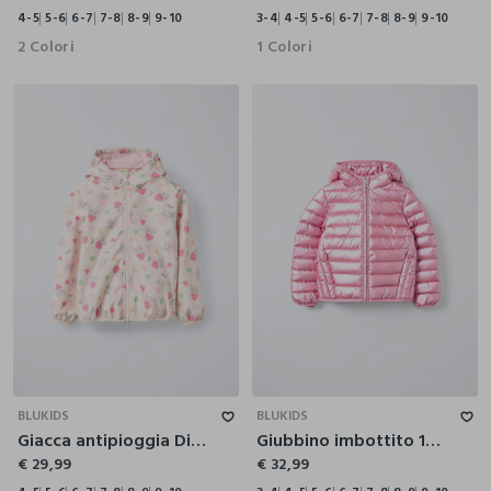
4-5
5-6
6-7
7-8
8-9
9-10
3-4
4-5
5-6
6-7
7-8
8-9
9-10
2 Colori
1 Colori
4-5
5-6
6-7
7-8
8-9
9-10
3-4
4-5
5-6
6-7
7-8
8-9
9-10
BLUKIDS
BLUKIDS
Giacca antipioggia Disney bambina
Giubbino imbottito 100 grammi con cappuccio bambina
€ 29,99
€ 32,99