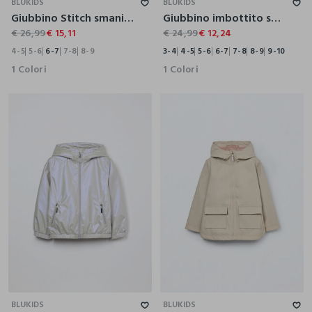
BLUKIDS
BLUKIDS
Giubbino Stitch smanicato bambina
Giubbino imbottito smanicato bambina
€ 26,99
€ 15,11
€ 24,99
€ 12,24
4-5
5-6
6-7
7-8
8-9
3-4
4-5
5-6
6-7
7-8
8-9
9-10
1 Colori
1 Colori
3-4
4-5
5-6
6-7
7-8
8-9
9-10
3-4
4-5
5-6
6-7
7-8
8-9
9-10
BLUKIDS
BLUKIDS