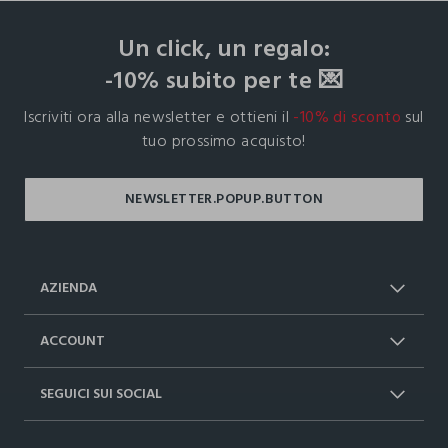
footer.ariatitle
Un click, un regalo:
-10% subito per te 💌
Iscriviti ora alla newsletter e ottieni il
-10% di sconto
sul
tuo prossimo acquisto!
AZIENDA
Chi Siamo
Franchising
ACCOUNT
Spedizioni
Resi e cambi
Log in / Sign in
Ordini
SEGUICI SUI SOCIAL
Dichiarazione accessibilità
RaccogliAMO
Carta Fedeltà Upim
I nostri partner
Facebook
Instagram