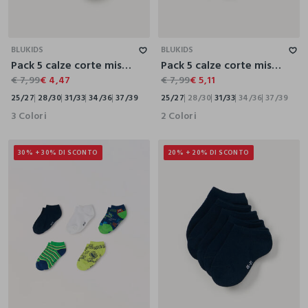
25/27
28/30
31/33
34/36
37/39
25/27
28/30
31/33
34/36
37/39
BLUKIDS
BLUKIDS
Pack 5 calze corte misto cotone
Pack 5 calze corte misto cotone
€ 7,99
€ 4,47
€ 7,99
€ 5,11
25/27
28/30
31/33
34/36
37/39
25/27
28/30
31/33
34/36
37/39
3 Colori
2 Colori
30% + 30% DI SCONTO
20% + 20% DI SCONTO