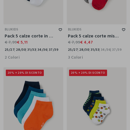
25/27
28/30
31/33
34/36
37/39
25/27
28/30
31/33
34/36
37/39
BLUKIDS
BLUKIDS
Pack 5 calze corte in misto cotone stretch
Pack 5 calze corte misto cotone
€ 7,99
€ 5,11
€ 7,99
€ 4,47
25/27
28/30
31/33
34/36
37/39
25/27
28/30
31/33
34/36
37/39
2 Colori
3 Colori
20% + 20% DI SCONTO
20% + 20% DI SCONTO