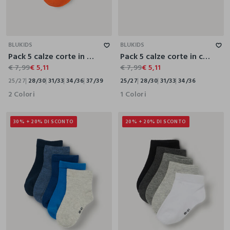
25/27
28/30
31/33
34/36
37/39
25/27
28/30
31/33
34/36
BLUKIDS
BLUKIDS
Pack 5 calze corte in misto cotone stretch
Pack 5 calze corte in cotone stretch
€ 7,99
€ 5,11
€ 7,99
€ 5,11
25/27
28/30
31/33
34/36
37/39
25/27
28/30
31/33
34/36
2 Colori
1 Colori
30% + 20% DI SCONTO
20% + 20% DI SCONTO