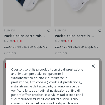
25/27
28/30
31/33
34/36
37/39
25/27
28/30
31/33
34/36
37/39
BLUKIDS
BLUKIDS
Pack 5 calze corte misto cotone
Pack 5 calze corte in misto cotone stretch
€ 7,99
€ 5,11
€ 7,99
€ 5,11
25/27
28/30
31/33
34/36
37/39
25/27
28/30
31/33
34/36
37/39
2 Colori
2 Colori
20% + 20% DI SCONTO
20% + 20% DI SCONTO
Continua senza accettare
Questo sito utilizza cookie tecnici e di prestazione
anonimi, sempre attivi per garantire il
funzionamento del sito e di misurarne le
prestazione; Altri cookie (i cookie di profilazione),
installati anche da terze parti, servono invece per
verificare le tue abitudini di navigazione al fine di
poterti offrire prodotti e servizi mirati in linea con i
tuoi reali interessi. Per il loro utilizzo serve il tuo
consenso. Per accettare i cookie di profilazione