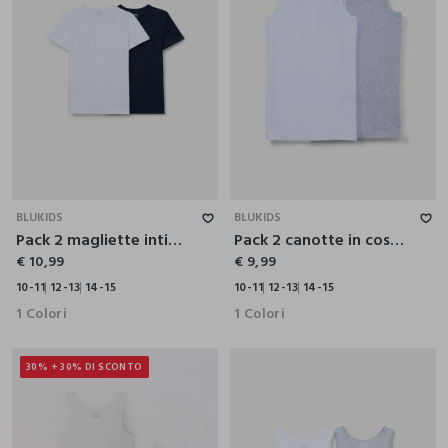
10-11
12-13
14-15
10-11
12-13
14-15
BLUKIDS
BLUKIDS
Pack 2 magliette intime in jersey di puro cotone ragazzo
Pack 2 canotte in costina di puro cotone ragazzo
€ 10,99
€ 9,99
10-11
12-13
14-15
10-11
12-13
14-15
1 Colori
1 Colori
30% + 30% DI SCONTO