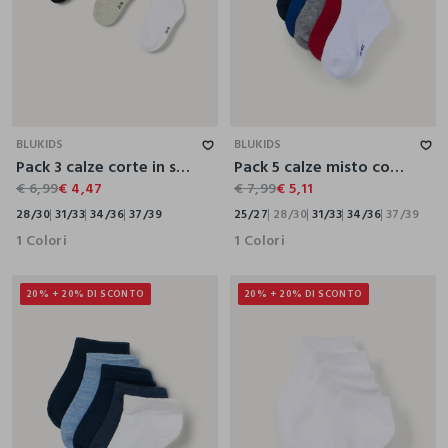
28/30
31/33
34/36
37/39
25/27
28/30
31/33
34/36
37/39
BLUKIDS
BLUKIDS
Pack 3 calze corte in spugna misto cotone
Pack 5 calze misto cotone
€ 6,99
€ 4,47
€ 7,99
€ 5,11
28/30
31/33
34/36
37/39
25/27
28/30
31/33
34/36
37/39
1 Colori
1 Colori
20% + 20% DI SCONTO
20% + 20% DI SCONTO