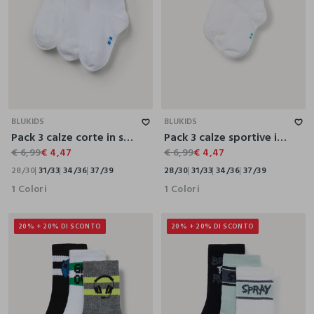
28/30
31/33
34/36
37/39
28/30
31/33
34/36
37/39
BLUKIDS
BLUKIDS
Pack 3 calze corte in spugna misto cotone
Pack 3 calze sportive in spugna stretch
€ 6,99
€ 4,47
€ 6,99
€ 4,47
28/30
31/33
34/36
37/39
28/30
31/33
34/36
37/39
1 Colori
1 Colori
20% + 20% DI SCONTO
20% + 20% DI SCONTO