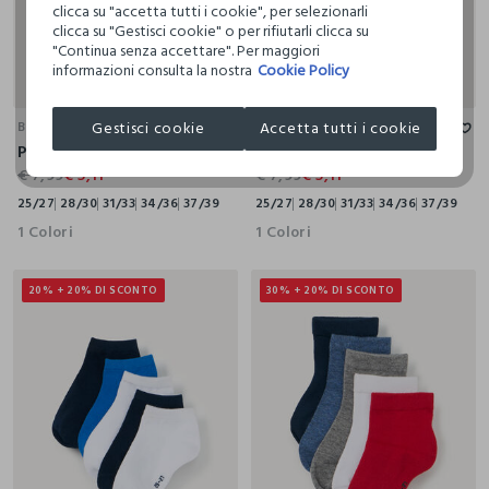
clicca su "accetta tutti i cookie", per selezionarli
clicca su "Gestisci cookie" o per rifiutarli clicca su
"Continua senza accettare". Per maggiori
informazioni consulta la nostra
Cookie Policy
25/27
28/30
31/33
34/36
37/39
25/27
28/30
31/33
34/36
37/39
Gestisci cookie
Accetta tutti i cookie
BLUKIDS
BLUKIDS
Pack 5 calze corte in misto cotone stretch
Pack 5 calze corte in misto cotone stretch
€ 7,99
€ 5,11
€ 7,99
€ 5,11
25/27
28/30
31/33
34/36
37/39
25/27
28/30
31/33
34/36
37/39
1 Colori
1 Colori
20% + 20% DI SCONTO
30% + 20% DI SCONTO