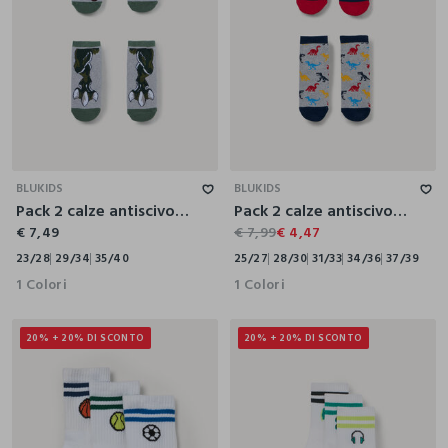
23/28
29/34
35/40
25/27
28/30
31/33
34/36
37/39
BLUKIDS
BLUKIDS
Pack 2 calze antiscivolo in spugna misto cotone
Pack 2 calze antiscivolo in spugna misto cotone stretch
€ 7,49
€ 7,99
€ 4,47
23/28
29/34
35/40
25/27
28/30
31/33
34/36
37/39
1 Colori
1 Colori
20% + 20% DI SCONTO
20% + 20% DI SCONTO