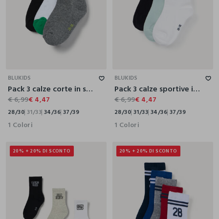
28/30
31/33
34/36
37/39
28/30
31/33
34/36
37/39
BLUKIDS
BLUKIDS
Pack 3 calze corte in spugna misto cotone
Pack 3 calze sportive in spugna stretch
€ 6,99
€ 4,47
€ 6,99
€ 4,47
28/30
31/33
34/36
37/39
28/30
31/33
34/36
37/39
1 Colori
1 Colori
20% + 20% DI SCONTO
20% + 20% DI SCONTO