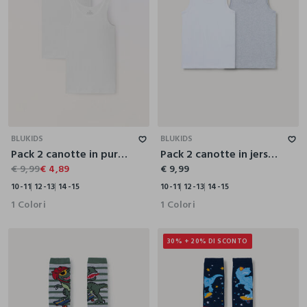
10-11
12-13
14-15
10-11
12-13
14-15
BLUKIDS
BLUKIDS
Pack 2 canotte in puro cotone ragazzo
Pack 2 canotte in jersey di puro cotone ragazzo
€ 9,99
€ 4,89
€ 9,99
10-11
12-13
14-15
10-11
12-13
14-15
1 Colori
1 Colori
30% + 20% DI SCONTO