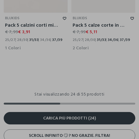
25/27
28/30
31/33
34/36
37/39
25/27
28/30
31/33
34/36
37/39
BLUKIDS
BLUKIDS
Pack 5 calzini corti misto cotone
Pack 5 calze corte in misto cotone stretch
€ 7,99
€ 3,91
€ 7,99
€ 5,11
25/27
28/30
31/33
34/36
37/39
25/27
28/30
31/33
34/36
37/39
1 Colori
2 Colori
Stai visualizzando 24 di 55 prodotti
CARICA PIÙ PRODOTTI (24)
SCROLL INFINITO 🙄 ? NO GRAZIE. FILTRA!