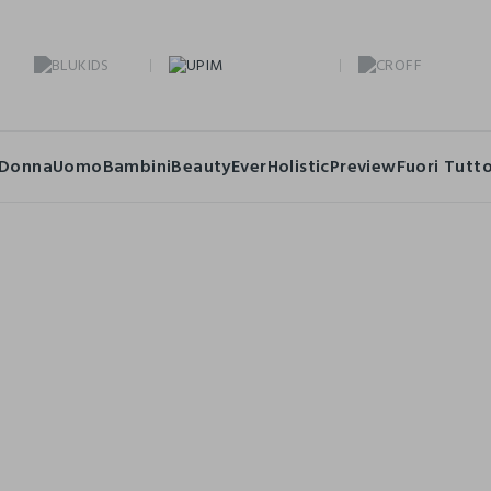
Donna
Uomo
Bambini
Beauty
Ever
Holistic
Preview
Fuori Tutt