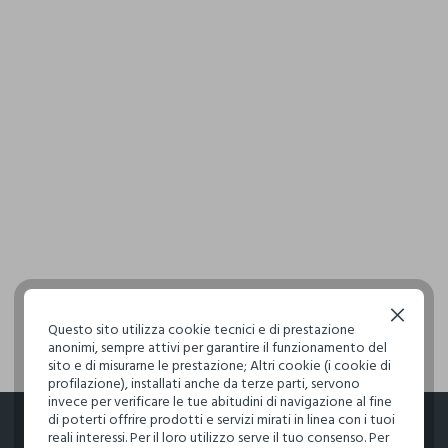
Upim, Costume Intero Stretch Donna, Verde Salvia, Taglia: 42
Upim, Copri Costume Corto Stretch Donna, Nero, Taglia: S
Upim, Costume A Triangolo Donna, Nero, Tagli
Continua senza accettare
Questo sito utilizza cookie tecnici e di prestazione
26.99 EUR
9.99 EUR
anonimi, sempre attivi per garantire il funzionamento del
sito e di misurarne le prestazione; Altri cookie (i cookie di
profilazione), installati anche da terze parti, servono
invece per verificare le tue abitudini di navigazione al fine
di poterti offrire prodotti e servizi mirati in linea con i tuoi
reali interessi. Per il loro utilizzo serve il tuo consenso. Per