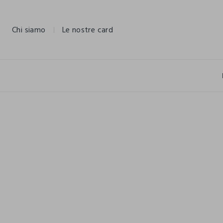
NAVIGATION.ARIA.GOTOMAINCONTENT
NAVIGATION.ARIA.GOTOFOOTER
Chi siamo
Le nostre card
FUOTI TUTTO
FUOTI TUTTO