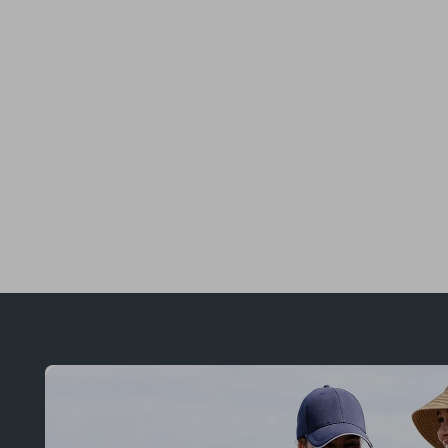
Upim, Abito Lungo In Popeline Di Puro Cotone Donna, Blu Navy, Taglia: L
Upim, Abito Lungo Ricamato In Puro Cotone Donna, Bianco Gesso, Taglia: XXL
Upim, Abito Lungo In Puro Cotone Donna, Bianco, Taglia: M
44.99 EUR
39.99 EUR