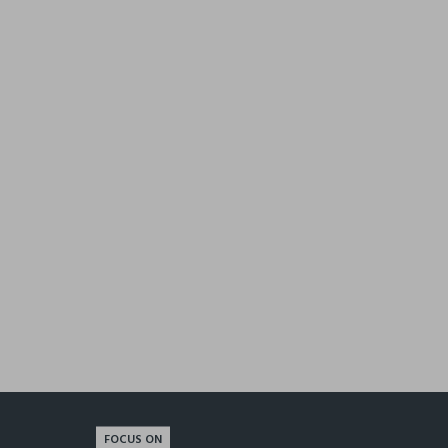
Upim, Pareo Copricostume Donna, Marrone Tabacco
10.99 EUR
39.99 EUR
FOCUS ON