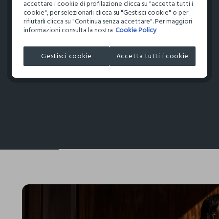
accettare i cookie di profilazione clicca su "accetta tutti i
cookie", per selezionarli clicca su "Gestisci cookie" o per
rifiutarli clicca su "Continua senza accettare". Per maggiori
informazioni consulta la nostra
Cookie Policy
Gestisci cookie
Accetta tutti i cookie