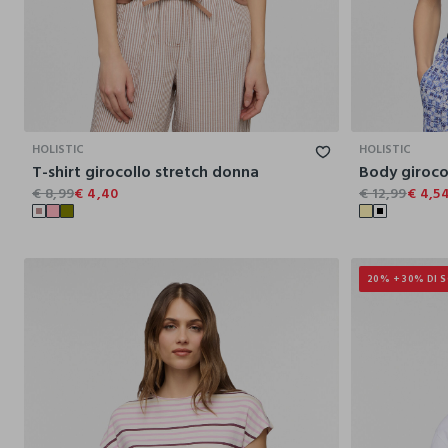
XS
S
M
L
XL
HOLISTIC
HOLISTIC
T-shirt girocollo stretch donna
€ 8,99
€ 4,40
€ 12,99
€ 4,5
20% + 30% DI 