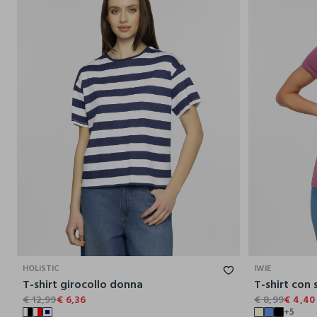
XS
S
M
L
XL
HOLISTIC
IWIE
T-shirt girocollo donna
T-shirt con
€ 12,99
€ 6,36
€ 8,99
€ 4,40
+5