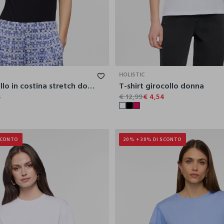
XS
S
M
L
XL
XS
S
HOLISTIC
Body girocollo in costina stretch donna
T-shirt girocollo donna
4
€ 12,99
€ 4,54
SCONTO
20% + 30% DI SCONTO