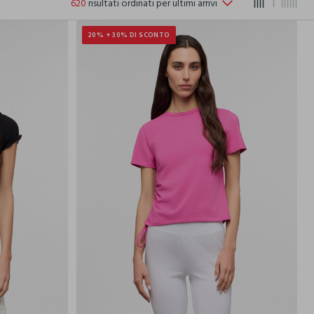
620
risultati ordinati per ultimi arrivi
20% + 30% DI SCONTO
S
M
L
XS
S
M
L
XL