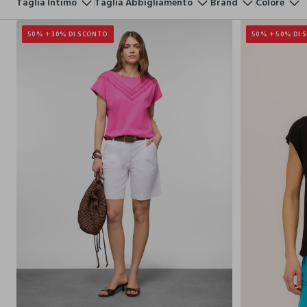
Taglia Intimo
Taglia Abbigliamento
Brand
Colore
50% + 30% DI SCONTO
50% + 50% DI
S
M
L
XL
XXL