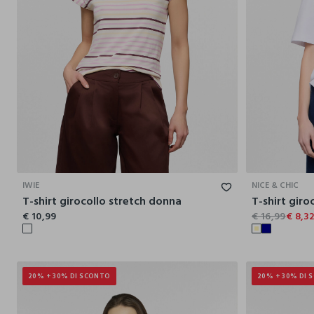
S
M
L
XL
XXL
IWIE
NICE & CHIC
T-shirt girocollo stretch donna
T-shirt giro
€ 10,99
€ 16,99
€ 8,3
20% + 30% DI SCONTO
20% + 30% DI 