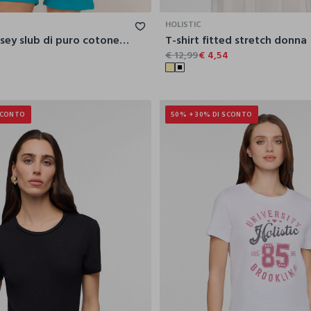
HOLISTIC
T-shirt in jersey slub di puro cotone donna
T-shirt fitted stretch donna
4
€ 12,99
€ 4,54
SCONTO
50% + 30% DI SCONTO