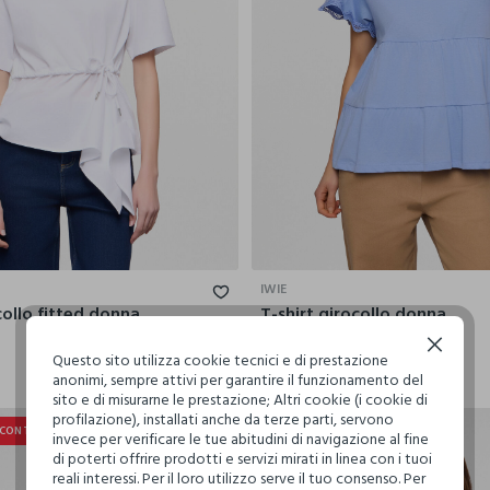
XS
S
M
L
XL
S
M
IWIE
collo fitted donna
T-shirt girocollo donna
2
€ 12,99
€ 6,36
Continua senza accettare
Questo sito utilizza cookie tecnici e di prestazione
anonimi, sempre attivi per garantire il funzionamento del
sito e di misurarne le prestazione; Altri cookie (i cookie di
profilazione), installati anche da terze parti, servono
SCONTO
20% + 30% DI SCONTO
invece per verificare le tue abitudini di navigazione al fine
di poterti offrire prodotti e servizi mirati in linea con i tuoi
reali interessi. Per il loro utilizzo serve il tuo consenso. Per