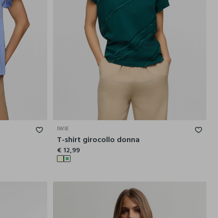
L
XL
XXL
S
M
L
XL
XXL
IWIE
T-shirt girocollo donna
€ 12,99