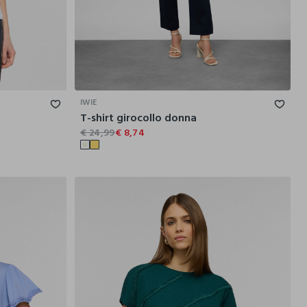
M
L
XL
S
M
L
XL
XXL
IWIE
T-shirt girocollo donna
€ 24,99
€ 8,74