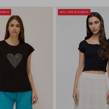
 SCONTO
50% + 30% DI SCONTO
XS
S
M
L
XL
XS