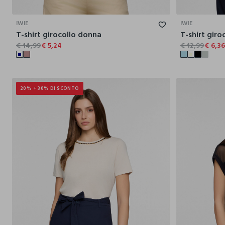
S
M
L
XL
XXL
IWIE
IWIE
T-shirt girocollo donna
T-shirt giro
€ 14,99
€ 5,24
€ 12,99
€ 6,3
20% + 30% DI SCONTO