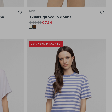
L
XL
XXL
S
M
L
XL
XXL
IWIE
nna
T-shirt girocollo donna
€ 14,99
€ 7,34
20% + 30% DI SCONTO