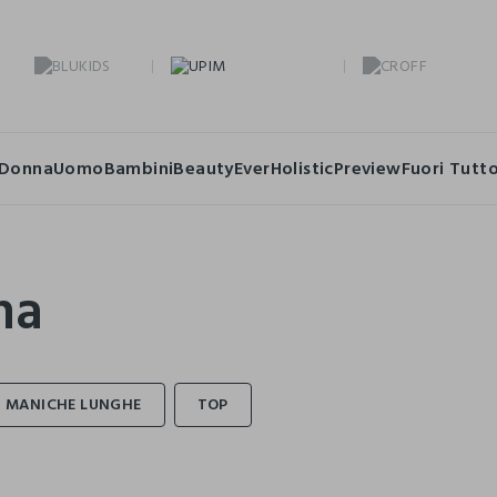
Donna
Uomo
Bambini
Beauty
Ever
Holistic
Preview
Fuori Tutt
na