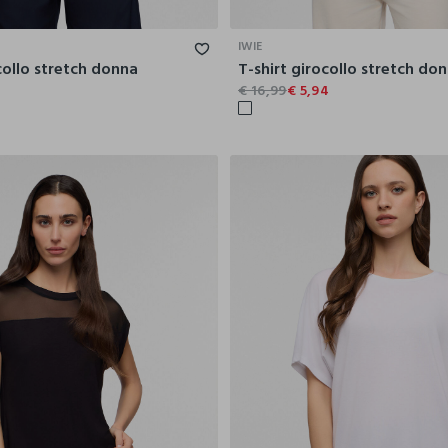
S
M
L
XL
XXL
S
M
IWIE
collo stretch donna
T-shirt girocollo stretch do
6
€ 16,99
€ 5,94