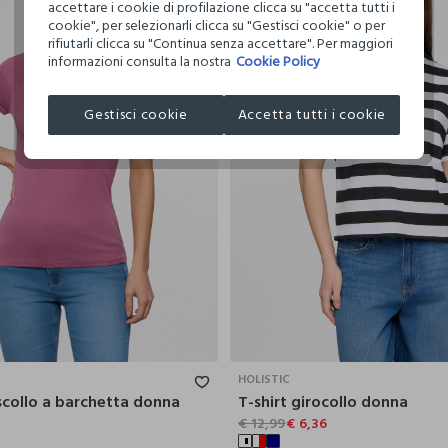
accettare i cookie di profilazione clicca su "accetta tutti i
cookie", per selezionarli clicca su "Gestisci cookie" o per
rifiutarli clicca su "Continua senza accettare". Per maggiori
informazioni consulta la nostra
Cookie Policy
Gestisci cookie
Accetta tutti i cookie
S
M
L
XL
XXL
XS
S
HOLISTIC
 scollo a barchetta donna
T-shirt girocollo donna
€ 12,99
€ 6,36