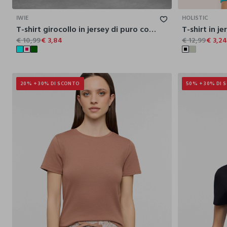
IWIE
HOLISTIC
T-shirt girocollo in jersey di puro cotone donna
€ 10,99
€ 3,84
€ 12,99
€ 3,2
20% + 30% DI SCONTO
50% + 30% DI 