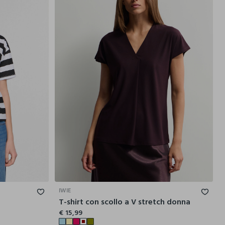
M
L
XL
S
M
L
XL
XXL
IWIE
T-shirt con scollo a V stretch donna
€ 15,99