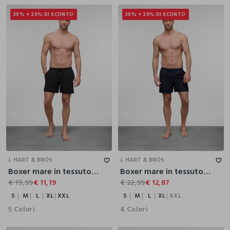
30% + 20% DI SCONTO
30% + 20% DI SCONTO
S
M
L
XL
XXL
S
M
L
XL
XXL
J. HART & BROS
J. HART & BROS
Boxer mare in tessuto stretch uomo
Boxer mare in tessuto tecnico uomo
€ 19,99
€ 11,19
€ 22,99
€ 12,87
S
M
L
XL
XXL
S
M
L
XL
XXL
5 Colori
4 Colori