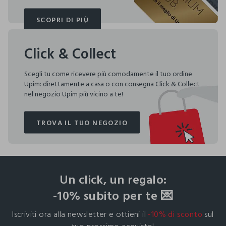
SCOPRI DI PIÙ
SCOPRI DI PIÙ
Click & Collect
Scegli tu come ricevere più comodamente il tuo ordine
Upim: direttamente a casa o con consegna Click & Collect
nel negozio Upim più vicino a te!
TROVA IL TUO NEGOZIO
TROVA IL TUO NEGOZIO
footer.ariatitle
Un click, un regalo:
-10% subito per te 💌
Iscriviti ora alla newsletter e ottieni il
-10% di sconto
sul