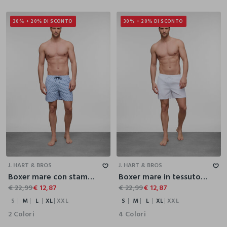
30% + 20% DI SCONTO
30% + 20% DI SCONTO
S
M
L
XL
XXL
S
M
L
XL
XXL
J. HART & BROS
J. HART & BROS
Boxer mare con stampa uomo
Boxer mare in tessuto tecnico uomo
€ 22,99
€ 12,87
€ 22,99
€ 12,87
S
M
L
XL
XXL
S
M
L
XL
XXL
2 Colori
4 Colori