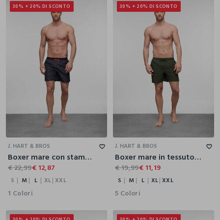
30% + 20% DI SCONTO
30% + 20% DI SCONTO
S
M
L
XL
XXL
S
M
L
XL
XXL
J. HART & BROS
J. HART & BROS
Boxer mare con stampa uomo
Boxer mare in tessuto stretch uomo
€ 22,99
€ 12,87
€ 19,99
€ 11,19
S
M
L
XL
XXL
S
M
L
XL
XXL
1 Colori
5 Colori
30% + 20% DI SCONTO
30% + 20% DI SCONTO