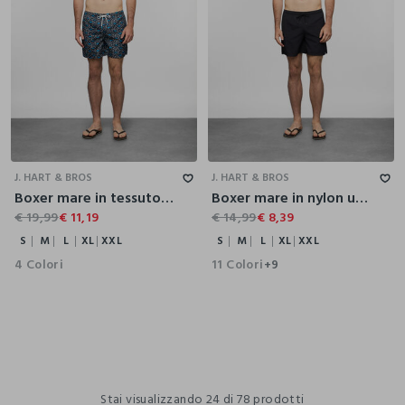
S
M
L
XL
XXL
S
M
L
XL
XXL
J. HART & BROS
J. HART & BROS
Boxer mare in tessuto stampato uomo
Boxer mare in nylon uomo
€ 19,99
€ 11,19
€ 14,99
€ 8,39
S
M
L
XL
XXL
S
M
L
XL
XXL
4 Colori
11 Colori
+9
Stai visualizzando 24 di 78 prodotti