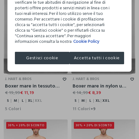
verificare le tue abitudini di navigazione al fine di
poterti offrire prodotti e servizi mirati in linea con i
tuoi reali interessi. Per il loro utilizzo serve il tuo
consenso. Per accettare i cookie di profilazione
clicca su "accetta tutti i cookie", per selezionarli
clicca su "Gestisci cookie" o per rifiutarli clicca su
"Continua senza accettare". Per maggiori
informazioni consulta la nostra
Cookie Policy
Gestisci cookie
Accetta tutti i cookie
S
M
L
XL
XXL
S
M
L
XL
XXL
J. HART & BROS
J. HART & BROS
Boxer mare in tessuto tecnico uomo
Boxer mare in nylon uomo
€ 19,99
€ 11,19
€ 14,99
€ 8,39
S
M
L
XL
XXL
S
M
L
XL
XXL
5 Colori
11 Colori
+9
30% + 20% DI SCONTO
30% + 20% DI SCONTO