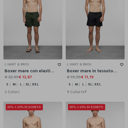
S
M
L
XL
XXL
S
M
L
XL
XXL
J. HART & BROS
J. HART & BROS
Boxer mare con elastico integrato uomo
Boxer mare in tessuto tecnico uomo
€ 22,99
€ 12,87
€ 19,99
€ 11,19
S
M
L
XL
XXL
S
M
L
XL
XXL
3 Colori
9 Colori
+7
30% + 20% DI SCONTO
30% + 20% DI SCONTO