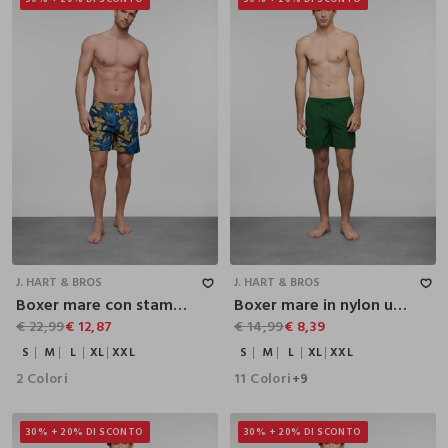
S
M
L
XL
XXL
S
M
L
XL
XXL
J. HART & BROS
J. HART & BROS
Boxer mare con stampa uomo
Boxer mare in nylon uomo
€ 22,99
€ 12,87
€ 14,99
€ 8,39
S
M
L
XL
XXL
S
M
L
XL
XXL
2 Colori
11 Colori
+9
30% + 20% DI SCONTO
30% + 20% DI SCONTO