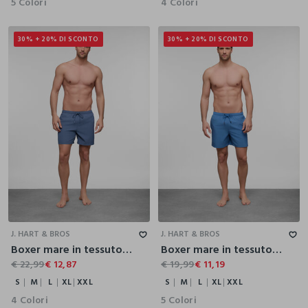
5 Colori
4 Colori
30% + 20% DI SCONTO
30% + 20% DI SCONTO
S
M
L
XL
XXL
S
M
L
XL
XXL
J. HART & BROS
J. HART & BROS
Boxer mare in tessuto tecnico uomo
Boxer mare in tessuto stretch uomo
€ 22,99
€ 12,87
€ 19,99
€ 11,19
S
M
L
XL
XXL
S
M
L
XL
XXL
4 Colori
5 Colori