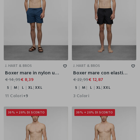
S
M
L
XL
XXL
S
M
L
XL
XXL
J. HART & BROS
J. HART & BROS
Boxer mare in nylon uomo
Boxer mare con elastico integrato uomo
€ 14,99
€ 8,39
€ 22,99
€ 12,87
S
M
L
XL
XXL
S
M
L
XL
XXL
11 Colori
3 Colori
+9
30% + 20% DI SCONTO
30% + 20% DI SCONTO