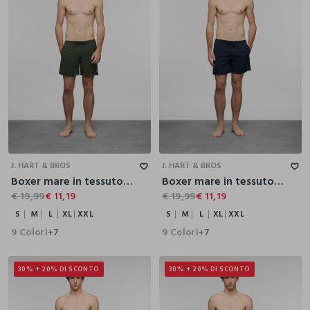
S
M
L
XL
XXL
S
M
L
XL
XXL
J. HART & BROS
J. HART & BROS
Boxer mare in tessuto tecnico uomo
Boxer mare in tessuto tecnico uomo
€ 19,99
€ 11,19
€ 19,99
€ 11,19
S
M
L
XL
XXL
S
M
L
XL
XXL
9 Colori
9 Colori
+7
+7
30% + 20% DI SCONTO
30% + 20% DI SCONTO