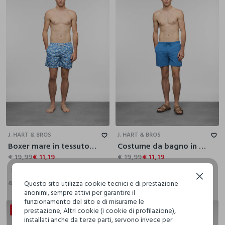
S
M
L
XL
XXL
S
M
L
XL
XXL
J. HART & BROS
J. HART & BROS
Boxer mare in tessuto stampato uomo
Costume da bagno in tessuto tecnico uomo
€ 19,99
€ 11,19
€ 19,99
€ 11,19
S
M
L
XL
XXL
S
M
L
XL
XXL
Continua senza accettare
4 Colori
9 Colori
+7
Questo sito utilizza cookie tecnici e di prestazione
anonimi, sempre attivi per garantire il
funzionamento del sito e di misurarne le
prestazione; Altri cookie (i cookie di profilazione),
30% + 20% DI SCONTO
30% + 20% DI SCONTO
installati anche da terze parti, servono invece per