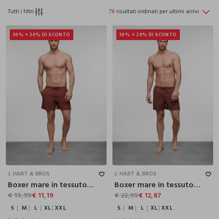
Tutti i filtri
78
risultati ordinati per ultimi arrivi
30% + 20% DI SCONTO
30% + 20% DI SCONTO
S
M
L
XL
XXL
S
M
L
XL
XXL
J. HART & BROS
J. HART & BROS
Boxer mare in tessuto stretch uomo
Boxer mare in tessuto tecnico uomo
€ 19,99
€ 11,19
€ 22,99
€ 12,87
S
M
L
XL
XXL
S
M
L
XL
XXL