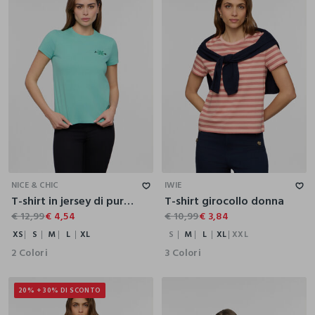
XS
S
M
L
XL
S
M
L
XL
XXL
NICE & CHIC
IWIE
T-shirt in jersey di puro cotone donna
T-shirt girocollo donna
€ 12,99
€ 4,54
€ 10,99
€ 3,84
XS
S
M
L
XL
S
M
L
XL
XXL
2 Colori
3 Colori
20% + 30% DI SCONTO