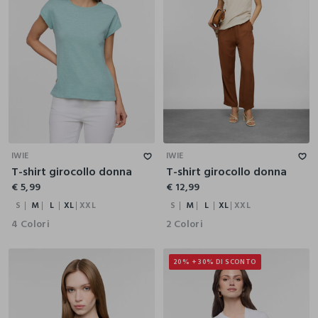
S
M
L
XL
XXL
S
M
L
XL
XXL
IWIE
IWIE
T-shirt girocollo donna
T-shirt girocollo donna
€ 5,99
€ 12,99
S
M
L
XL
XXL
S
M
L
XL
XXL
4 Colori
2 Colori
20% + 30% DI SCONTO