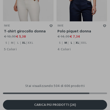
S
M
L
XL
XXL
S
M
L
XL
XXL
IWIE
IWIE
T-shirt girocollo donna
Polo piquet donna
€ 10,99
€ 5,38
€ 14,99
€ 7,34
S
M
L
XL
XXL
S
M
L
XL
XXL
5 Colori
4 Colori
Stai visualizzando 504 di 606 prodotti
CARICA PIÙ PRODOTTI (24)