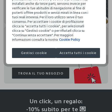
rendono speciali i tuoi acquisti: ti aspettano vantaggi,
installati anche da terze parti, servono invece per
promozioni e sorprese pensate solo per te tutto l'anno!
verificare le tue abitudini di navigazione al fine di
poterti offrire prodotti e servizi mirati in linea con i
tuoi reali interessi. Per il loro utilizzo serve il tuo
consenso. Per accettare i cookie di profilazione
SCOPRI DI PIÙ
SCOPRI DI PIÙ
clicca su "accetta tutti i cookie", per selezionarli
clicca su "Gestisci cookie" o per rifiutarli clicca su
"Continua senza accettare". Per maggiori
Click & Collect
informazioni consulta la nostra
Cookie Policy
Scegli tu come ricevere più comodamente il tuo ordine
Gestisci cookie
Accetta tutti i cookie
Upim: direttamente a casa o con consegna Click & Collect
nel negozio Upim più vicino a te!
TROVA IL TUO NEGOZIO
TROVA IL TUO NEGOZIO
footer.ariatitle
Un click, un regalo:
-10% subito per te 💌