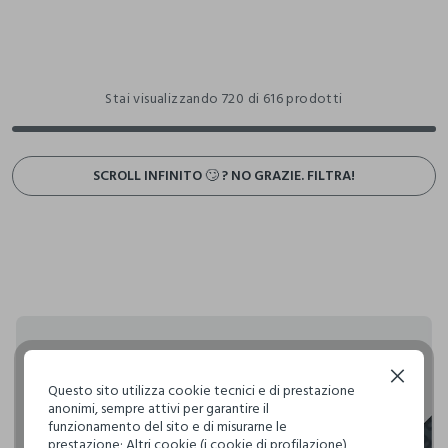
Stai visualizzando 720 di 616 prodotti
SCROLL INFINITO 🙄 ? NO GRAZIE. FILTRA!
Rendi speciali i tuoi
Continua senza accettare
acquisti
Questo sito utilizza cookie tecnici e di prestazione
anonimi, sempre attivi per garantire il
funzionamento del sito e di misurarne le
Upimcard e Premium Club solo le carte fedeltà che
prestazione; Altri cookie (i cookie di profilazione),