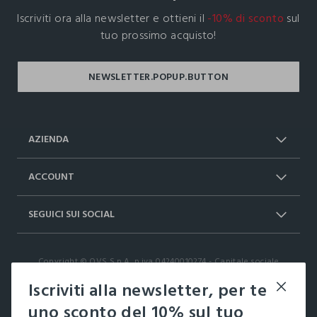
Iscriviti ora alla newsletter e ottieni il
-10% di sconto
sul
tuo prossimo acquisto!
AZIENDA
Chi Siamo
Franchising
ACCOUNT
Spedizioni
Resi e cambi
Log in / Sign in
Ordini
SEGUICI SUI SOCIAL
Dichiarazione accessibilità
RaccogliAMO
Carta Fedeltà Upim
I nostri partner
Facebook
Instagram
FAQ
Contattaci: 0412399081 (lun-ven 9-
Copyright © OVS S.p.A, p.iva 04240010274 - Capitale sociale
TikTok
17)
290.923.470,04
Iscriviti alla newsletter, per te
it |
italiano
uno sconto del 10% sul tuo