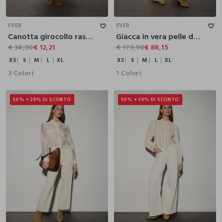
XS
S
M
L
XL
XS
S
M
L
XL
EVER
EVER
Canotta girocollo rasata donna
Giacca in vera pelle donna
€ 34,90
€ 12,21
€ 179,90
€ 88,15
XS
S
M
L
XL
XS
S
M
L
XL
3 Colori
1 Colori
50% + 30% DI SCONTO
50% + 30% DI SCONTO