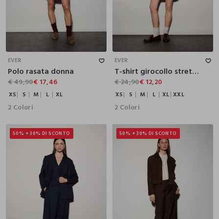
XS
S
M
L
XL
XS
S
M
L
XL
XXL
EVER
EVER
Polo rasata donna
T-shirt girocollo stretch donna
€ 49,90
€ 17,46
€ 24,90
€ 12,20
XS
S
M
L
XL
XS
S
M
L
XL
XXL
2 Colori
2 Colori
50% + 30% DI SCONTO
50% + 30% DI SCONTO