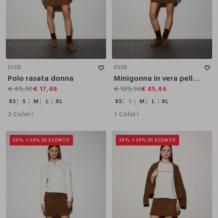
XS
S
M
L
XL
XS
S
M
L
XL
EVER
EVER
Polo rasata donna
Minigonna in vera pelle scamosciata donna
€ 49,90
€ 17,46
€ 129,90
€ 45,46
XS
S
M
L
XL
XS
S
M
L
XL
2 Colori
1 Colori
50% + 30% DI SCONTO
20% + 30% DI SCONTO