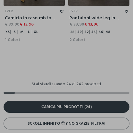
XS
S
M
L
XL
38
40
42
44
46
48
EVER
EVER
Camicia in raso misto viscosa donna
Pantaloni wide leg in denim donna
€ 39,90
€ 13,96
€ 39,90
€ 13,96
XS
S
M
L
XL
38
40
42
44
46
48
1 Colori
2 Colori
Stai visualizzando 24 di 242 prodotti
CARICA PIÙ PRODOTTI (24)
SCROLL INFINITO 🙄 ? NO GRAZIE. FILTRA!