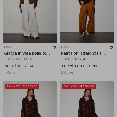
XS
S
M
L
XL
38
40
42
44
46
48
EVER
EVER
Giacca in vera pelle scamosciata con frange donna
Pantaloni straight fit misto viscosa donna
€ 179,90
€ 88,15
€ 49,90
€ 17,46
XS
S
M
L
XL
38
40
42
44
46
48
1 Colori
2 Colori
20% + 30% DI SCONTO
50% + 30% DI SCONTO