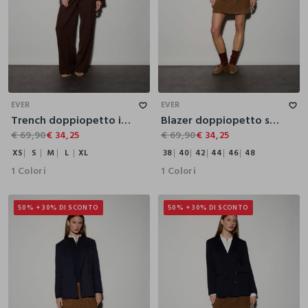
XS
S
M
L
XL
38
40
42
44
46
48
EVER
EVER
Trench doppiopetto in eco pelle donna
Blazer doppiopetto stretch donna
€ 69,90
€ 34,25
€ 69,90
€ 34,25
XS
S
M
L
XL
38
40
42
44
46
48
1 Colori
1 Colori
50% + 30% DI SCONTO
50% + 30% DI SCONTO