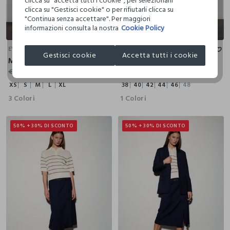
clicca su "accetta tutti i cookie", per selezionarli
clicca su "Gestisci cookie" o per rifiutarli clicca su
"Continua senza accettare". Per maggiori
informazioni consulta la nostra
Cookie Policy
XS
S
M
L
XL
38
40
42
44
46
48
EVER
EVER
Gestisci cookie
Accetta tutti i cookie
Maglia girocollo rasata donna
Blazer monopetto donna
€ 49,90
€ 17,46
€ 69,90
€ 24,46
XS
S
M
L
XL
38
40
42
44
46
48
3 Colori
1 Colori
50% + 30% DI SCONTO
50% + 30% DI SCONTO