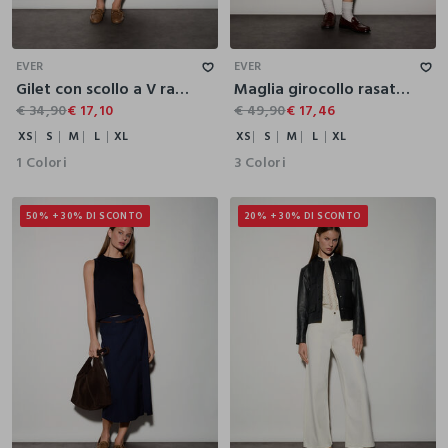
XS
S
M
L
XL
XS
S
M
L
XL
EVER
EVER
Gilet con scollo a V rasato donna
Maglia girocollo rasata donna
€ 34,90
€ 17,10
€ 49,90
€ 17,46
XS
S
M
L
XL
XS
S
M
L
XL
1 Colori
3 Colori
50% + 30% DI SCONTO
20% + 30% DI SCONTO