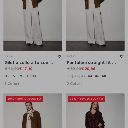
XS
S
M
L
XL
38
40
42
44
46
48
EVER
EVER
Gilet a collo alto con lavorazione a trecce donna
Pantaloni straight fit donna
€ 34,90
€ 17,10
€ 59,90
€ 20,96
XS
S
M
L
XL
38
40
42
44
46
48
1 Colori
2 Colori
20% + 30% DI SCONTO
50% + 30% DI SCONTO