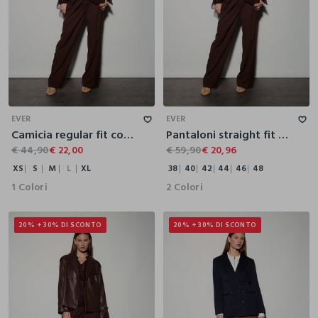
XS
S
M
L
XL
38
40
42
44
46
48
EVER
EVER
Camicia regular fit con scollo a V e rouches donna
Pantaloni straight fit misto lana donna
€ 44,90
€ 22,00
€ 59,90
€ 20,96
XS
S
M
L
XL
38
40
42
44
46
48
1 Colori
2 Colori
20% + 30% DI SCONTO
20% + 30% DI SCONTO