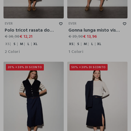
XS
S
M
L
XL
XS
S
M
L
XL
EVER
EVER
Polo tricot rasata donna
Gonna lunga misto viscosa donna
€ 34,90
€ 12,21
€ 39,90
€ 13,96
XS
S
M
L
XL
XS
S
M
L
XL
2 Colori
1 Colori
20% + 30% DI SCONTO
50% + 30% DI SCONTO