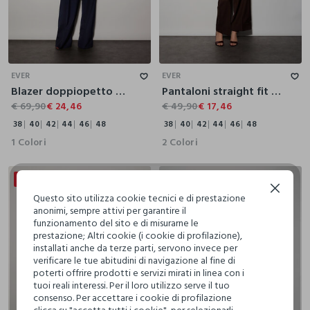
38
40
42
44
46
48
38
40
42
44
46
48
EVER
EVER
Blazer doppiopetto misto viscosa donna
Pantaloni straight fit misto viscosa donna
€ 69,90
€ 24,46
€ 49,90
€ 17,46
38
40
42
44
46
48
38
40
42
44
46
48
1 Colori
2 Colori
50% + 30% DI SCONTO
50% + 30% DI SCONTO
Continua senza accettare
Questo sito utilizza cookie tecnici e di prestazione
anonimi, sempre attivi per garantire il
funzionamento del sito e di misurarne le
prestazione; Altri cookie (i cookie di profilazione),
installati anche da terze parti, servono invece per
verificare le tue abitudini di navigazione al fine di
poterti offrire prodotti e servizi mirati in linea con i
tuoi reali interessi. Per il loro utilizzo serve il tuo
consenso. Per accettare i cookie di profilazione