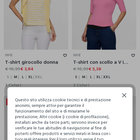
S
M
L
XL
XXL
S
M
L
XL
XXL
IWIE
IWIE
T-shirt girocollo donna
T-shirt con scollo a V in costina donna
€ 10,99
€ 3,84
€ 10,99
€ 5,38
S
M
L
XL
XXL
S
M
L
XL
XXL
3 Colori
3 Colori
Continua senza accettare
Questo sito utilizza cookie tecnici e di prestazione
20% + 30% DI SCONTO
anonimi, sempre attivi per garantire il
funzionamento del sito e di misurarne le
prestazione; Altri cookie (i cookie di profilazione),
installati anche da terze parti, servono invece per
verificare le tue abitudini di navigazione al fine di
poterti offrire prodotti e servizi mirati in linea con i
tuoi reali interessi. Per il loro utilizzo serve il tuo