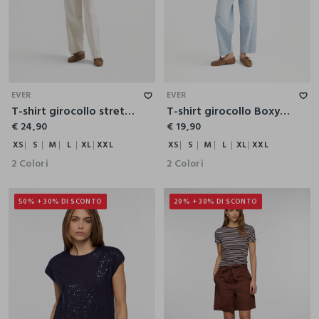
XS
S
M
L
XL
XXL
XS
S
M
L
XL
XXL
EVER
EVER
T-shirt girocollo stretch donna
T-shirt girocollo Boxy Fit stretch donna
€ 24,90
€ 19,90
XS
S
M
L
XL
XXL
XS
S
M
L
XL
XXL
2 Colori
2 Colori
50% + 30% DI SCONTO
20% + 30% DI SCONTO