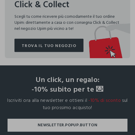
Click & Collect
Scegli tu come ricevere più comodamente il tuo ordine
Upim: direttamente a casa o con consegna Click & Collect
nel negozio Upim più vicino a te!
TROVA IL TUO NEGOZIO
TROVA IL TUO NEGOZIO
footer.ariatitle
Un click, un regalo:
-10% subito per te 💌
Iscriviti ora alla newsletter e ottieni il
-10% di sconto
sul
tuo prossimo acquisto!