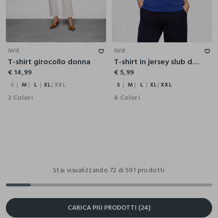
S
M
L
XL
XXL
S
M
L
XL
XXL
IWIE
IWIE
T-shirt girocollo donna
T-shirt in jersey slub di puro cotone donna
€ 14,99
€ 5,99
S
M
L
XL
XXL
S
M
L
XL
XXL
2 Colori
4 Colori
Stai visualizzando 72 di 591 prodotti
CARICA PIÙ PRODOTTI (24)