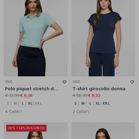
S
M
L
XL
XXL
S
M
L
XL
XXL
IWIE
IWIE
Polo piquet stretch donna
T-shirt girocollo donna
€ 12,99
€ 6,36
€ 16,99
€ 8,32
S
M
L
XL
XXL
S
M
L
XL
XXL
4 Colori
2 Colori
20% + 30% DI SCONTO