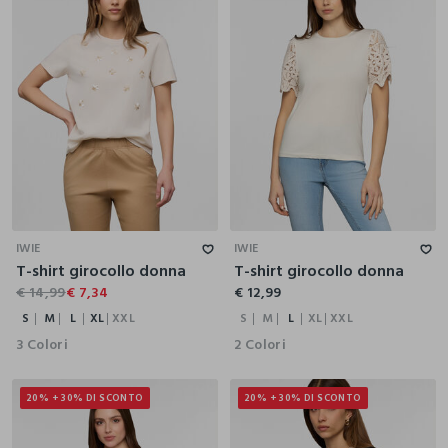
S
M
L
XL
XXL
S
M
L
XL
XXL
IWIE
IWIE
T-shirt girocollo donna
T-shirt girocollo donna
€ 14,99
€ 7,34
€ 12,99
S
M
L
XL
XXL
S
M
L
XL
XXL
3 Colori
2 Colori
20% + 30% DI SCONTO
20% + 30% DI SCONTO