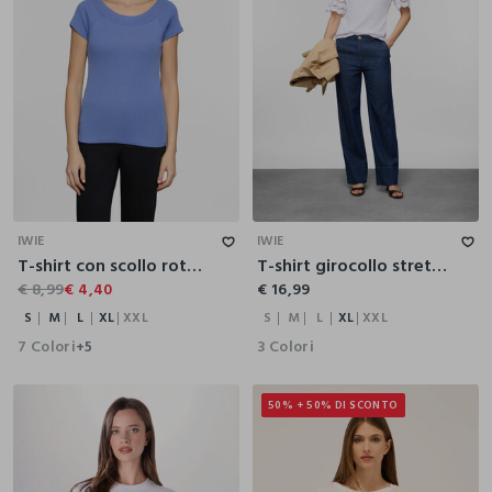
S
M
L
XL
XXL
S
M
L
XL
XXL
IWIE
IWIE
T-shirt con scollo rotondo in costina donna
T-shirt girocollo stretch donna
€ 8,99
€ 4,40
€ 16,99
S
M
L
XL
XXL
S
M
L
XL
XXL
7 Colori
3 Colori
+5
50% + 50% DI SCONTO