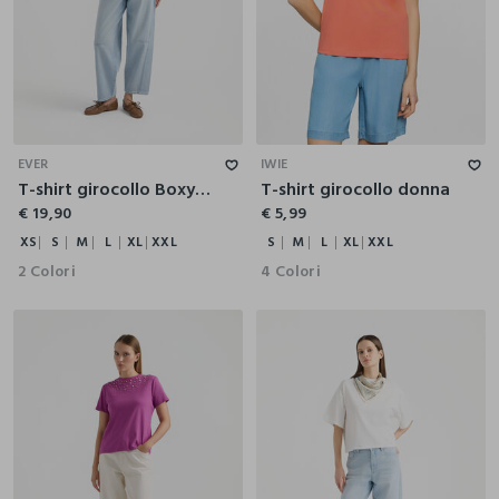
XS
S
M
L
XL
XXL
S
M
L
XL
XXL
EVER
IWIE
T-shirt girocollo Boxy Fit stretch donna
T-shirt girocollo donna
€ 19,90
€ 5,99
XS
S
M
L
XL
XXL
S
M
L
XL
XXL
2 Colori
4 Colori