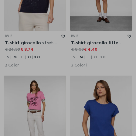
S
M
L
XL
XXL
S
M
L
XL
XXL
IWIE
IWIE
T-shirt girocollo stretch donna
T-shirt girocollo fitted in costina stretch donna
€ 24,99
€ 8,74
€ 8,99
€ 4,40
S
M
L
XL
XXL
S
M
L
XL
XXL
2 Colori
3 Colori