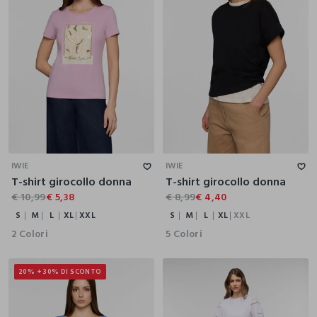
S
M
L
XL
XXL
S
M
L
XL
XXL
IWIE
IWIE
T-shirt girocollo donna
T-shirt girocollo donna
€ 10,99
€ 5,38
€ 8,99
€ 4,40
S
M
L
XL
XXL
S
M
L
XL
XXL
2 Colori
5 Colori
20% + 30% DI SCONTO