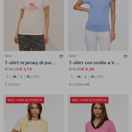
S
M
L
XL
XXL
S
M
L
XL
XXL
IWIE
IWIE
T-shirt in jersey di puro cotone donna
T-shirt con scollo a V donna
€ 14,99
€ 3,74
€ 8,99
€ 4,40
S
M
L
XL
XXL
S
M
L
XL
XXL
2 Colori
8 Colori
+6
50% + 30% DI SCONTO
20% + 30% DI SCONTO