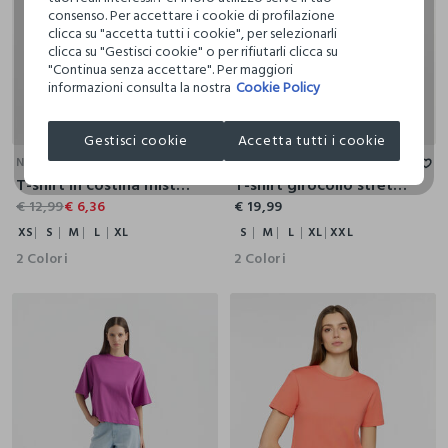
consenso. Per accettare i cookie di profilazione
clicca su "accetta tutti i cookie", per selezionarli
clicca su "Gestisci cookie" o per rifiutarli clicca su
"Continua senza accettare". Per maggiori
informazioni consulta la nostra
Cookie Policy
XS
S
M
L
XL
S
M
L
XL
XXL
Gestisci cookie
Accetta tutti i cookie
NICE & CHIC
IWIE
T-shirt in costina misto cotone donna
T-shirt girocollo stretch donna
€ 12,99
€ 6,36
€ 19,99
XS
S
M
L
XL
S
M
L
XL
XXL
2 Colori
2 Colori