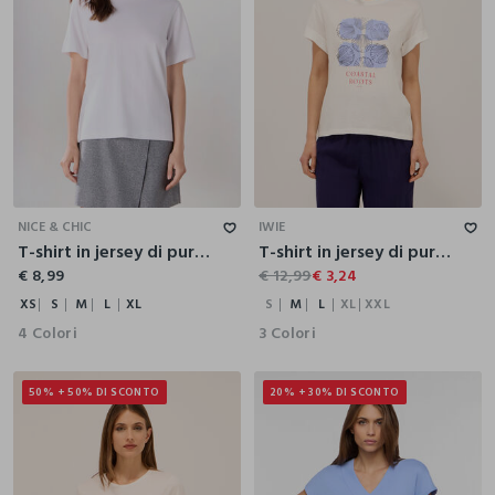
XS
S
M
L
XL
S
M
L
XL
XXL
NICE & CHIC
IWIE
T-shirt in jersey di puro cotone donna
T-shirt in jersey di puro cotone donna
€ 8,99
€ 12,99
€ 3,24
XS
S
M
L
XL
S
M
L
XL
XXL
4 Colori
3 Colori
50% + 50% DI SCONTO
20% + 30% DI SCONTO