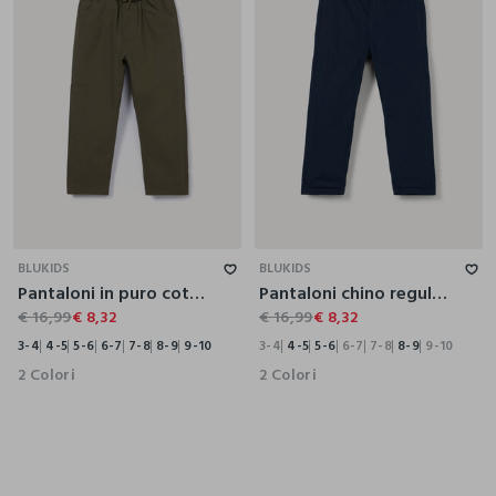
3-4
4-5
5-6
6-7
7-8
8-9
9-10
3-4
4-5
5-6
6-7
7-8
8-9
9-10
BLUKIDS
BLUKIDS
Pantaloni in puro cotone bambino
Pantaloni chino regular fit in puro cotone bambino
€ 16,99
€ 8,32
€ 16,99
€ 8,32
3-4
4-5
5-6
6-7
7-8
8-9
9-10
3-4
4-5
5-6
6-7
7-8
8-9
9-10
2 Colori
2 Colori