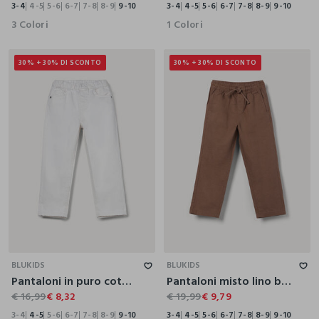
3-4
4-5
5-6
6-7
7-8
8-9
9-10
3-4
4-5
5-6
6-7
7-8
8-9
9-10
3 Colori
1 Colori
30% + 30% DI SCONTO
30% + 30% DI SCONTO
3-4
4-5
5-6
6-7
7-8
8-9
9-10
3-4
4-5
5-6
6-7
7-8
8-9
9-10
BLUKIDS
BLUKIDS
Pantaloni in puro cotone bambino
Pantaloni misto lino bambino
€ 16,99
€ 8,32
€ 19,99
€ 9,79
3-4
4-5
5-6
6-7
7-8
8-9
9-10
3-4
4-5
5-6
6-7
7-8
8-9
9-10