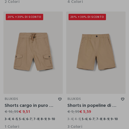
2 Colori
4 Colori
20% + 30% DI SCONTO
20% + 30% DI SCONTO
3-4
4-5
5-6
6-7
7-8
8-9
9-10
3-4
4-5
5-6
6-7
7-8
8-9
9-10
BLUKIDS
BLUKIDS
Shorts cargo in puro cotone bambino
Shorts in popeline di puro cotone bambino
€ 16,99
€ 9,51
€ 9,99
€ 5,59
3-4
4-5
5-6
6-7
7-8
8-9
9-10
3-4
4-5
5-6
6-7
7-8
8-9
9-10
1 Colori
3 Colori