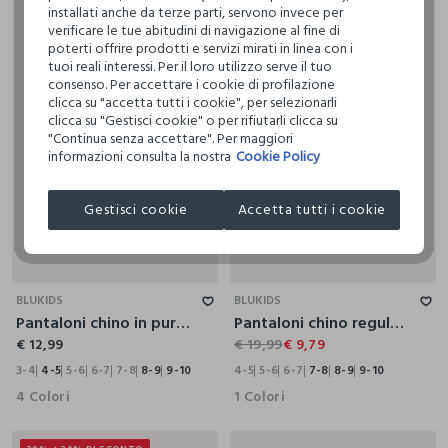
installati anche da terze parti, servono invece per
30% + 30% DI SCONTO
verificare le tue abitudini di navigazione al fine di
poterti offrire prodotti e servizi mirati in linea con i
tuoi reali interessi. Per il loro utilizzo serve il tuo
consenso. Per accettare i cookie di profilazione
clicca su "accetta tutti i cookie", per selezionarli
clicca su "Gestisci cookie" o per rifiutarli clicca su
"Continua senza accettare". Per maggiori
informazioni consulta la nostra
Cookie Policy
Gestisci cookie
Accetta tutti i cookie
3-4
4-5
5-6
6-7
7-8
8-9
9-10
4-5
5-6
6-7
7-8
8-9
9-10
BLUKIDS
BLUKIDS
Pantaloni chino in puro cotone bambino
Pantaloni chino regular fit bambino
€ 12,99
€ 19,99
€ 9,79
3-4
4-5
5-6
6-7
7-8
8-9
9-10
4-5
5-6
6-7
7-8
8-9
9-10
4 Colori
1 Colori