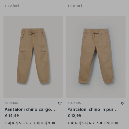
1 Colori
1 Colori
3-4
4-5
5-6
6-7
7-8
8-9
9-10
3-4
4-5
5-6
6-7
7-8
8-9
9-10
BLUKIDS
BLUKIDS
Pantaloni chino cargo in puro cotone bambino
Pantaloni chino in puro cotone bambino
€ 14,99
€ 12,99
3-4
4-5
5-6
6-7
7-8
8-9
9-10
3-4
4-5
5-6
6-7
7-8
8-9
9-10