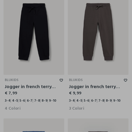
3-4
4-5
5-6
6-7
7-8
8-9
9-10
3-4
4-5
5-6
6-7
7-8
8-9
9-10
BLUKIDS
BLUKIDS
Jogger in french terry di puro cotone bambino
Jogger in french terry di puro cotone bambino
€ 7,99
€ 9,99
3-4
4-5
5-6
6-7
7-8
8-9
9-10
3-4
4-5
5-6
6-7
7-8
8-9
9-10
4 Colori
3 Colori