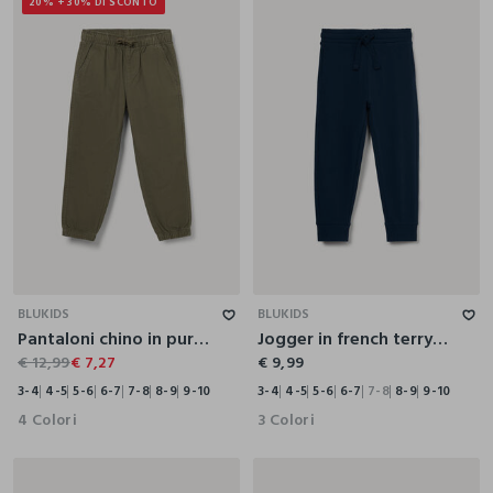
20% + 30% DI SCONTO
3-4
4-5
5-6
6-7
7-8
8-9
9-10
3-4
4-5
5-6
6-7
7-8
8-9
9-10
BLUKIDS
BLUKIDS
Pantaloni chino in puro cotone bambino
Jogger in french terry di puro cotone bambino
€ 12,99
€ 7,27
€ 9,99
3-4
4-5
5-6
6-7
7-8
8-9
9-10
3-4
4-5
5-6
6-7
7-8
8-9
9-10
4 Colori
3 Colori