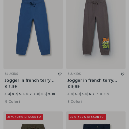
3-4
4-5
5-6
6-7
7-8
8-9
9-10
3-4
4-5
5-6
6-7
7-8
8-9
BLUKIDS
BLUKIDS
Jogger in french terry di puro cotone bambino
Jogger in french terry di puro cotone bambino
€ 7,99
€ 9,99
3-4
4-5
5-6
6-7
7-8
8-9
9-10
3-4
4-5
5-6
6-7
7-8
8-9
4 Colori
3 Colori
30% + 30% DI SCONTO
30% + 30% DI SCONTO