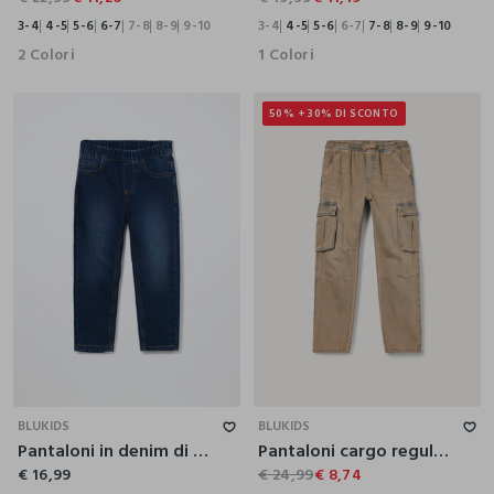
3-4
4-5
5-6
6-7
7-8
8-9
9-10
3-4
4-5
5-6
6-7
7-8
8-9
9-10
2 Colori
1 Colori
50% + 30% DI SCONTO
3-4
4-5
5-6
6-7
7-8
8-9
9-10
3-4
4-5
5-6
6-7
7-8
8-9
9-10
BLUKIDS
BLUKIDS
Pantaloni in denim di misto cotone bambino
Pantaloni cargo regular fit in denim misto cotone bambino
€ 16,99
€ 24,99
€ 8,74