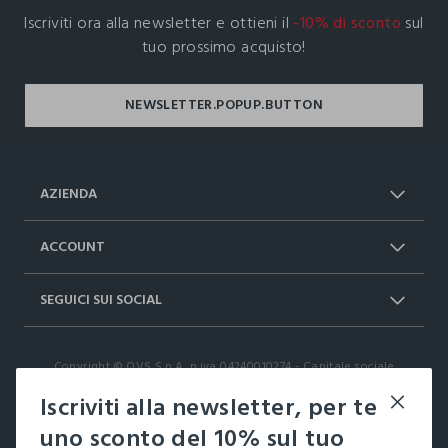
Iscriviti ora alla newsletter e ottieni il
-10% di sconto
sul
tuo prossimo acquisto!
AZIENDA
Chi Siamo
Franchising
ACCOUNT
Spedizioni
Resi e cambi
Log in / Sign in
Ordini
SEGUICI SUI SOCIAL
Dichiarazione accessibilità
RaccogliAMO
Carta Fedeltà Upim
I nostri partner
Facebook
Instagram
FAQ
Contattaci: 0412399081 (lun-ven 9-
Copyright © OVS S.p.A, p.iva 04240010274 - Capitale sociale
TikTok
17)
290.923.470,04
Iscriviti alla newsletter, per te
it |
italiano
uno sconto del 10% sul tuo