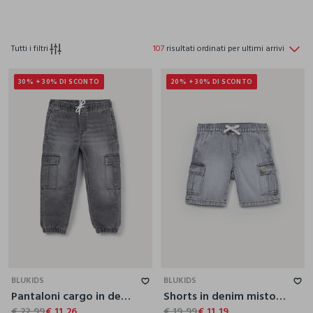
Tutti i filtri
107
risultati ordinati per ultimi arrivi
30% + 30% DI SCONTO
20% + 30% DI SCONTO
3-4
4-5
5-6
6-7
7-8
8-9
9-10
3-4
4-5
5-6
6-7
7-8
8-9
9-10
BLUKIDS
BLUKIDS
Pantaloni cargo in denim stretch bambino
Shorts in denim misto viscosa bambino
€ 22,99
€ 11,26
€ 19,99
€ 11,19