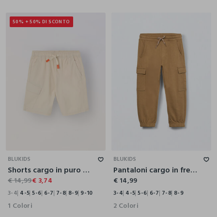
50% + 50% DI SCONTO
3-4
4-5
5-6
6-7
7-8
8-9
9-10
3-4
4-5
5-6
6-7
7-8
8-9
BLUKIDS
BLUKIDS
Shorts cargo in puro cotone bambino
Pantaloni cargo in french terry di puro cotone bambino
€ 14,99
€ 3,74
€ 14,99
3-4
4-5
5-6
6-7
7-8
8-9
9-10
3-4
4-5
5-6
6-7
7-8
8-9
1 Colori
2 Colori