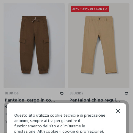
30% + 30% DI SCONTO
3-4
4-5
5-6
6-7
7-8
8-9
9-10
3-4
4-5
5-6
6-7
7-8
8-9
9-10
BLUKIDS
BLUKIDS
Pantaloni cargo in cotone fleece bambino
Pantaloni chino regular fit in puro cotone bambino
€ 14,99
€ 16,99
€ 8,32
Continua senza accettare
3-4
4-5
5-6
6-7
7-8
8-9
9-10
3-4
4-5
5-6
6-7
7-8
8-9
9-10
Questo sito utilizza cookie tecnici e di prestazione
anonimi, sempre attivi per garantire il
3 Colori
2 Colori
funzionamento del sito e di misurarne le
prestazione; Altri cookie (i cookie di profilazione),