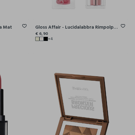
ta Mat
Gloss Affair - Lucidalabbra Rimpolpante Nutritivo
€ 6,90
+4