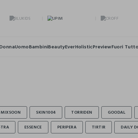
Donna
Uomo
Bambini
Beauty
Ever
Holistic
Preview
Fuori Tutt