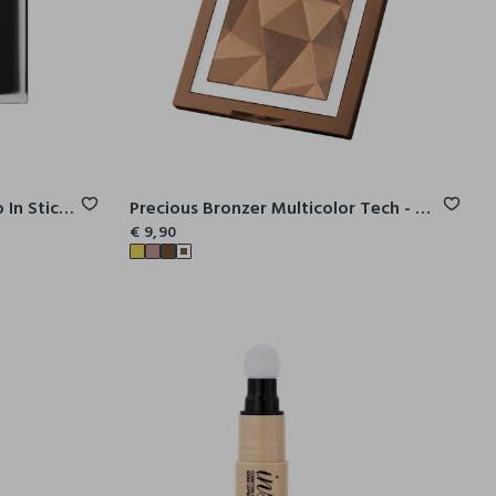
Kiss Affair Creamy - Rossetto In Stick Formula Creamy - Effetto Brillante
Precious Bronzer Multicolor Tech - Terra Abbronzante Effetto Naturale E Luminoso
€ 9,90