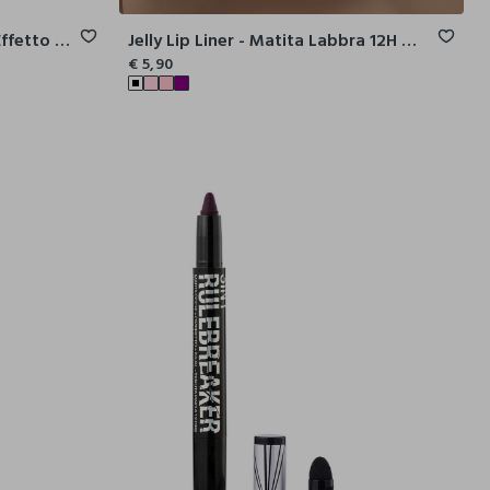
Blush Shake - Blush Liquido Effetto Soft Matte
Jelly Lip Liner - Matita Labbra 12H Water Resistant
€ 5,90