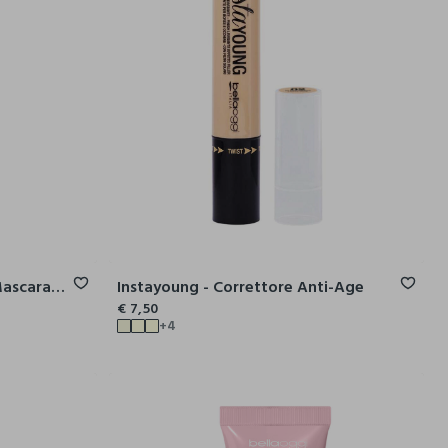
Lash Up Volume & Define - Mascara Volume E Definizione
Instayoung - Correttore Anti-Age
€ 7,50
+4