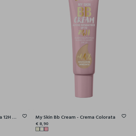
Jelly Lip Liner - Matita Labbra 12H Water Resistant
My Skin Bb Cream - Crema Colorata
€ 8,90