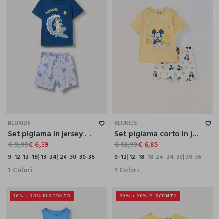
9-12
12-18
18-24
24-30
30-36
9-12
12-18
18-24
24-30
30-36
BLUKIDS
BLUKIDS
Set pigiama in jersey di puro cotone
Set pigiama corto in jersey di puro cotone neonato
€ 9,99
€ 6,39
€ 13,99
€ 6,85
9-12
12-18
18-24
24-30
30-36
9-12
12-18
18-24
24-30
30-36
1 Colori
1 Colori
20% + 20% DI SCONTO
20% + 20% DI SCONTO