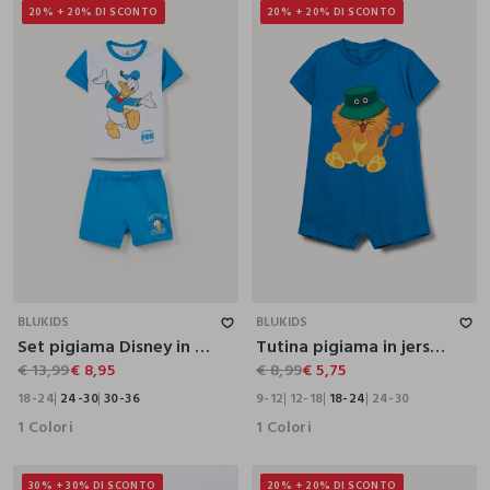
20% + 20% DI SCONTO
20% + 20% DI SCONTO
18-24
24-30
30-36
9-12
12-18
18-24
24-30
BLUKIDS
BLUKIDS
Set pigiama Disney in jersey di puro cotone
Tutina pigiama in jersey di puro cotone neonato
€ 13,99
€ 8,95
€ 8,99
€ 5,75
18-24
24-30
30-36
9-12
12-18
18-24
24-30
1 Colori
1 Colori
30% + 30% DI SCONTO
20% + 20% DI SCONTO