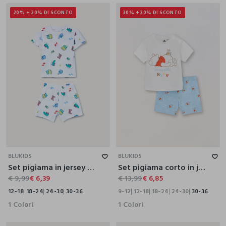
20% + 20% DI SCONTO
30% + 30% DI SCONTO
12-18
18-24
24-30
30-36
9-12
12-18
18-24
24-30
30-36
BLUKIDS
BLUKIDS
Set pigiama in jersey di puro cotone
Set pigiama corto in jersey di puro cotone neonato
€ 9,99
€ 6,39
€ 13,99
€ 6,85
12-18
18-24
24-30
30-36
9-12
12-18
18-24
24-30
30-36
1 Colori
1 Colori