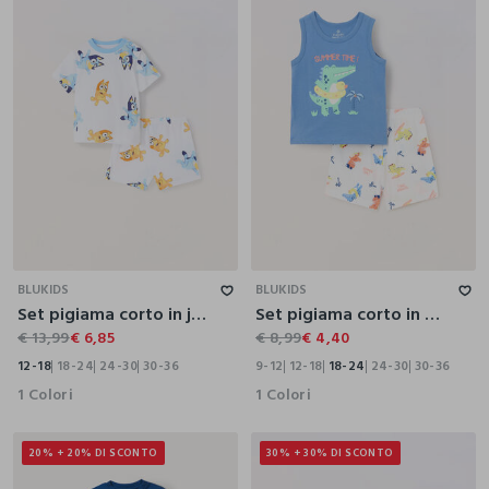
12-18
18-24
24-30
30-36
9-12
12-18
18-24
24-30
30-36
BLUKIDS
BLUKIDS
Set pigiama corto in jersey di puro cotone neonata
Set pigiama corto in puro cotone neonato
€ 13,99
€ 6,85
€ 8,99
€ 4,40
12-18
18-24
24-30
30-36
9-12
12-18
18-24
24-30
30-36
1 Colori
1 Colori
20% + 20% DI SCONTO
30% + 30% DI SCONTO