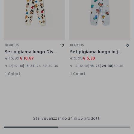
9-12
12-18
18-24
24-30
30-36
9-12
12-18
18-24
24-30
30-36
BLUKIDS
BLUKIDS
Set pigiama lungo Disney in puro cotone neonato
Set pigiama lungo in jersey di puro cotone
€ 16,99
€ 10,87
€ 9,99
€ 6,39
9-12
12-18
18-24
24-30
30-36
9-12
12-18
18-24
24-30
30-36
1 Colori
1 Colori
Stai visualizzando 24 di 55 prodotti