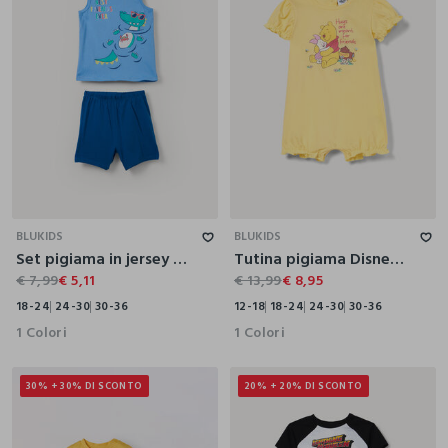
18-24
24-30
30-36
12-18
18-24
24-30
30-36
BLUKIDS
BLUKIDS
Set pigiama in jersey di puro cotone
Tutina pigiama Disney in puro cotone
€ 7,99
€ 5,11
€ 13,99
€ 8,95
18-24
24-30
30-36
12-18
18-24
24-30
30-36
1 Colori
1 Colori
30% + 30% DI SCONTO
20% + 20% DI SCONTO