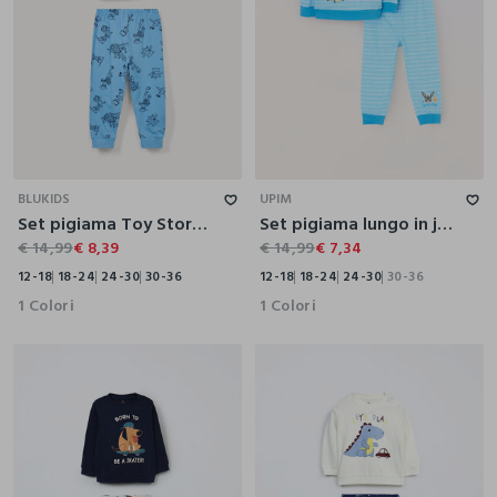
12-18
18-24
24-30
30-36
12-18
18-24
24-30
30-36
BLUKIDS
UPIM
Set pigiama Toy Story in jersey di puro cotone
Set pigiama lungo in jersey di puro cotone neonato
€ 14,99
€ 8,39
€ 14,99
€ 7,34
12-18
18-24
24-30
30-36
12-18
18-24
24-30
30-36
1 Colori
1 Colori