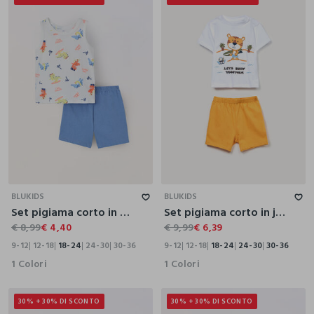
9-12
12-18
18-24
24-30
30-36
9-12
12-18
18-24
24-30
30-36
BLUKIDS
BLUKIDS
Set pigiama corto in puro cotone neonato
Set pigiama corto in jersey di puro cotone
€ 8,99
€ 4,40
€ 9,99
€ 6,39
9-12
12-18
18-24
24-30
30-36
9-12
12-18
18-24
24-30
30-36
1 Colori
1 Colori
30% + 30% DI SCONTO
30% + 30% DI SCONTO