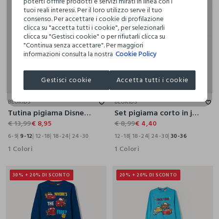
poterti offrire prodotti e servizi mirati in linea con i
tuoi reali interessi. Per il loro utilizzo serve il tuo
consenso. Per accettare i cookie di profilazione
clicca su "accetta tutti i cookie", per selezionarli
clicca su "Gestisci cookie" o per rifiutarli clicca su
"Continua senza accettare". Per maggiori
informazioni consulta la nostra
Cookie Policy
Gestisci cookie
Accetta tutti i cookie
6-9
9-12
12-18
18-24
24-30
12-18
18-24
24-30
30-36
BLUKIDS
BLUKIDS
Tutina pigiama Disney in puro cotone
Set pigiama corto in jersey di puro cotone neonato
€ 13,99
€ 8,95
€ 8,99
€ 4,40
6-9
9-12
12-18
18-24
24-30
12-18
18-24
24-30
30-36
1 Colori
1 Colori
30% + 20% DI SCONTO
20% + 20% DI SCONTO