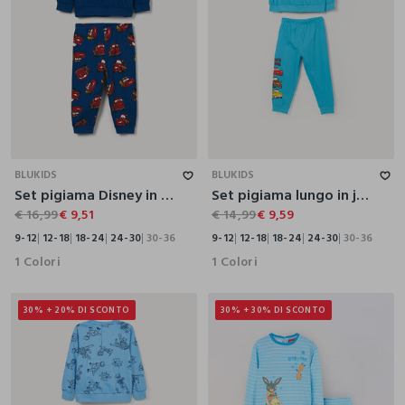
9-12
12-18
18-24
24-30
30-36
9-12
12-18
18-24
24-30
30-36
BLUKIDS
BLUKIDS
Set pigiama Disney in interlock di puro cotone
Set pigiama lungo in jersey di puro cotone
€ 16,99
€ 9,51
€ 14,99
€ 9,59
9-12
12-18
18-24
24-30
30-36
9-12
12-18
18-24
24-30
30-36
1 Colori
1 Colori
30% + 20% DI SCONTO
30% + 30% DI SCONTO