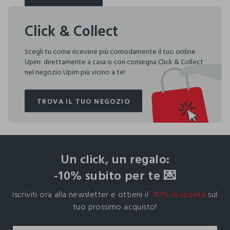
SCOPRI DI PIÙ
Click & Collect
Scegli tu come ricevere più comodamente il tuo ordine
Upim: direttamente a casa o con consegna Click & Collect
nel negozio Upim più vicino a te!
TROVA IL TUO NEGOZIO
TROVA IL TUO NEGOZIO
footer.ariatitle
Un click, un regalo:
-10% subito per te 💌
Iscriviti ora alla newsletter e ottieni il
-10% di sconto
sul
tuo prossimo acquisto!