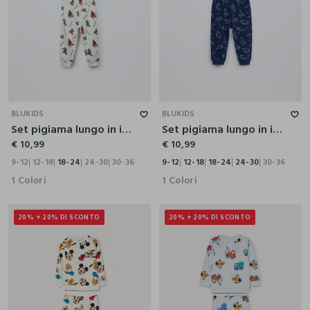
9-12
12-18
18-24
24-30
30-36
9-12
12-18
18-24
24-30
30-36
BLUKIDS
BLUKIDS
Set pigiama lungo in interlock di puro cotone neonato
Set pigiama lungo in interlock di puro cotone neonato
€ 10,99
€ 10,99
9-12
12-18
18-24
24-30
30-36
9-12
12-18
18-24
24-30
30-36
1 Colori
1 Colori
20% + 20% DI SCONTO
20% + 20% DI SCONTO