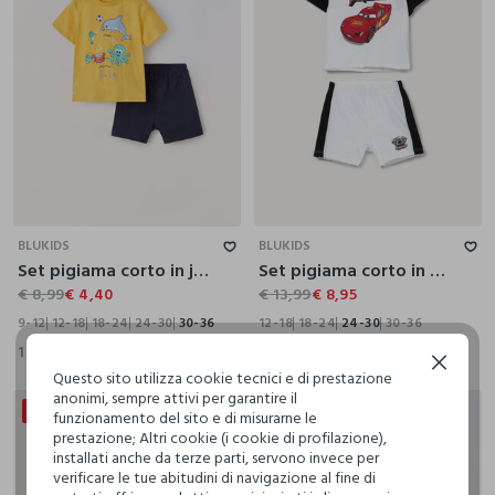
9-12
12-18
18-24
24-30
30-36
12-18
18-24
24-30
30-36
BLUKIDS
BLUKIDS
Set pigiama corto in jersey di puro cotone neonato
Set pigiama corto in puro cotone
€ 8,99
€ 4,40
€ 13,99
€ 8,95
9-12
12-18
18-24
24-30
30-36
12-18
18-24
24-30
30-36
1 Colori
1 Colori
Continua senza accettare
Questo sito utilizza cookie tecnici e di prestazione
anonimi, sempre attivi per garantire il
20% + 20% DI SCONTO
30% + 30% DI SCONTO
funzionamento del sito e di misurarne le
prestazione; Altri cookie (i cookie di profilazione),
installati anche da terze parti, servono invece per
verificare le tue abitudini di navigazione al fine di