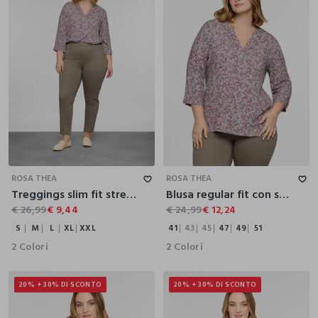
S
M
L
XL
XXL
41
43
45
47
49
51
ROSA THEA
ROSA THEA
Treggings slim fit stretch donna curvy
Blusa regular fit con scollo a V in pura viscosa donna curvy
€ 26,99
€ 9,44
€ 24,99
€ 12,24
S
M
L
XL
XXL
41
43
45
47
49
51
2 Colori
2 Colori
20% + 30% DI SCONTO
20% + 30% DI SCONTO