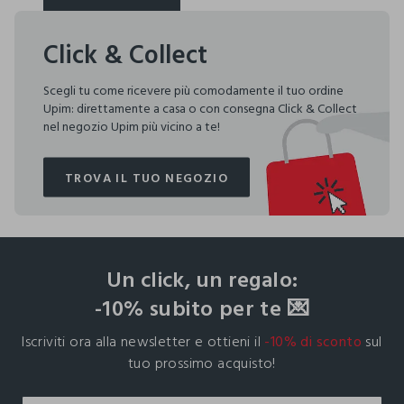
SCOPRI DI PIÙ
Click & Collect
Scegli tu come ricevere più comodamente il tuo ordine
Upim: direttamente a casa o con consegna Click & Collect
nel negozio Upim più vicino a te!
TROVA IL TUO NEGOZIO
TROVA IL TUO NEGOZIO
footer.ariatitle
Un click, un regalo:
-10% subito per te 💌
Iscriviti ora alla newsletter e ottieni il
-10% di sconto
sul
tuo prossimo acquisto!