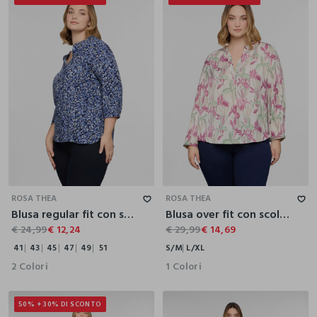
41
43
45
47
49
51
S/M
L/XL
ROSA THEA
ROSA THEA
Blusa regular fit con scollo a V in pura viscosa donna curvy
Blusa over fit con scollo a V donna curvy
€ 24,99
€ 12,24
€ 29,99
€ 14,69
41
43
45
47
49
51
S/M
L/XL
2 Colori
1 Colori
50% + 30% DI SCONTO