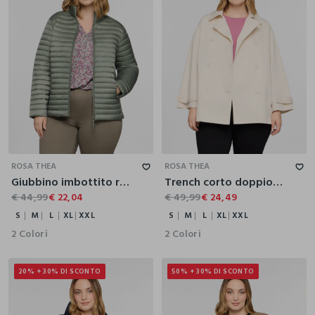
S
M
L
XL
XXL
S
M
L
XL
XXL
ROSA THEA
ROSA THEA
Giubbino imbottito regular fit donna curvy
Trench corto doppiopetto con collo revers donna curvy
€ 44,99
€ 22,04
€ 49,99
€ 24,49
S
M
L
XL
XXL
S
M
L
XL
XXL
2 Colori
2 Colori
20% + 30% DI SCONTO
50% + 30% DI SCONTO