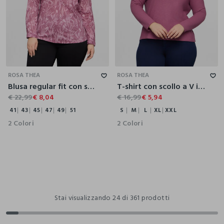
41
43
45
47
49
51
S
M
L
XL
XXL
ROSA THEA
ROSA THEA
Blusa regular fit con scollo a V donna curvy
T-shirt con scollo a V in jersey slub donna curvy
€ 22,99
€ 8,04
€ 16,99
€ 5,94
41
43
45
47
49
51
S
M
L
XL
XXL
2 Colori
2 Colori
Stai visualizzando 24 di 361 prodotti