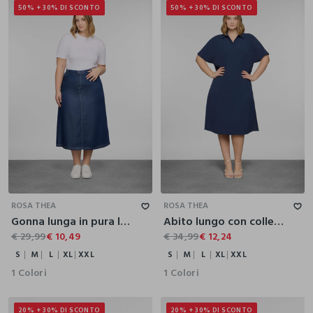
50% + 30% DI SCONTO
50% + 30% DI SCONTO
S
M
L
XL
XXL
S
M
L
XL
XXL
ROSA THEA
ROSA THEA
Gonna lunga in pura lyocell donna curvy
Abito lungo con colletto classico donna curvy
€ 29,99
€ 10,49
€ 34,99
€ 12,24
S
M
L
XL
XXL
S
M
L
XL
XXL
1 Colori
1 Colori
20% + 30% DI SCONTO
20% + 30% DI SCONTO