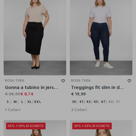
S
M
L
XL
XXL
39
41
43
45
47
49
51
ROSA THEA
ROSA THEA
Gonna a tubino in jersey di cotone stretch donna curvy
Treggings fit slim in denim stretch donna curvy
€ 24,99
€ 8,74
€ 19,99
S
M
L
XL
XXL
39
41
43
45
47
49
51
1 Colori
3 Colori
50% + 30% DI SCONTO
20% + 30% DI SCONTO