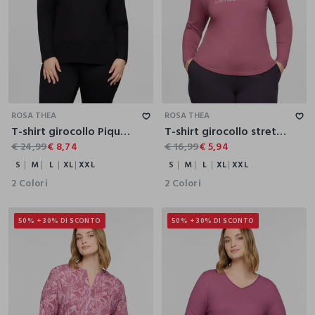
S
M
L
XL
XXL
S
M
L
XL
XXL
ROSA THEA
ROSA THEA
T-shirt girocollo Piquet donna curvy
T-shirt girocollo stretch donna curvy
€ 24,99
€ 8,74
€ 16,99
€ 5,94
S
M
L
XL
XXL
S
M
L
XL
XXL
2 Colori
2 Colori
50% + 30% DI SCONTO
50% + 30% DI SCONTO