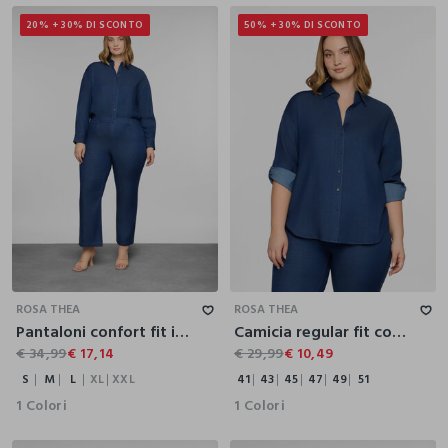
20% + 30% DI SCONTO
50% + 30% DI SCONTO
S
M
L
XL
XXL
41
43
45
47
49
51
ROSA THEA
ROSA THEA
Pantaloni confort fit in denim misto lyocell donna curvy
Camicia regular fit con colletto alla francese donna curvy
€ 34,99
€ 17,14
€ 29,99
€ 10,49
S
M
L
XL
XXL
41
43
45
47
49
51
1 Colori
1 Colori