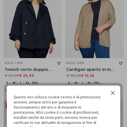
S
M
L
XL
XXL
S
M
L
XL
XXL
ROSA THEA
ROSA THEA
Trench corto doppiopetto con collo revers donna curvy
Cardigan aperto in maglia rasata donna
€ 49,99
€ 24,49
€ 34,99
€ 12,24
S
M
L
XL
XXL
S
M
L
XL
XXL
2 Colori
2 Colori
Continua senza accettare
Questo sito utilizza cookie tecnici e di prestazione
anonimi, sempre attivi per garantire il
50% + 30% DI SCONTO
50% + 30% DI SCONTO
funzionamento del sito e di misurarne le
prestazione; Altri cookie (i cookie di profilazione),
installati anche da terze parti, servono invece per
verificare le tue abitudini di navigazione al fine di