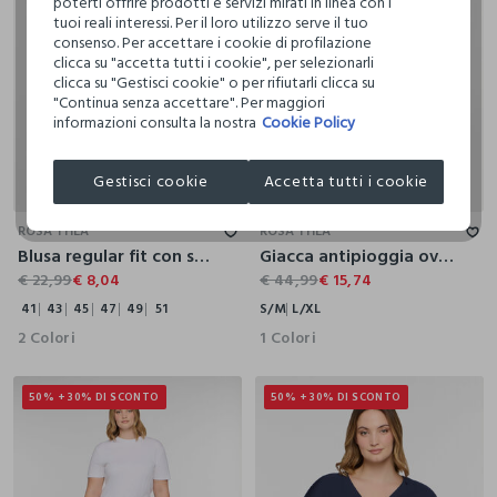
poterti offrire prodotti e servizi mirati in linea con i
tuoi reali interessi. Per il loro utilizzo serve il tuo
consenso. Per accettare i cookie di profilazione
clicca su "accetta tutti i cookie", per selezionarli
clicca su "Gestisci cookie" o per rifiutarli clicca su
"Continua senza accettare". Per maggiori
informazioni consulta la nostra
Cookie Policy
Gestisci cookie
Accetta tutti i cookie
41
43
45
47
49
51
S/M
L/XL
ROSA THEA
ROSA THEA
Blusa regular fit con scollo a V donna curvy
Giacca antipioggia over fit con cappuccio donna curvy
€ 22,99
€ 8,04
€ 44,99
€ 15,74
41
43
45
47
49
51
S/M
L/XL
2 Colori
1 Colori
50% + 30% DI SCONTO
50% + 30% DI SCONTO