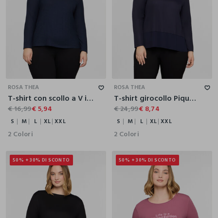
S
M
L
XL
XXL
S
M
L
XL
XXL
ROSA THEA
ROSA THEA
T-shirt con scollo a V in jersey slub donna curvy
T-shirt girocollo Piquet donna curvy
€ 16,99
€ 5,94
€ 24,99
€ 8,74
S
M
L
XL
XXL
S
M
L
XL
XXL
2 Colori
2 Colori
50% + 30% DI SCONTO
50% + 30% DI SCONTO