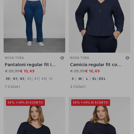
39
41
43
45
47
49
51
S
M
L
XL
XXL
ROSA THEA
ROSA THEA
Pantaloni regular fit in comfort stretch denim donna curvy
Camicia regular fit con scollo a V misto modal donna curvy
€ 29,99
€ 10,49
€ 29,99
€ 10,49
39
41
43
45
47
49
51
S
M
L
XL
XXL
1 Colori
2 Colori
50% + 30% DI SCONTO
50% + 30% DI SCONTO