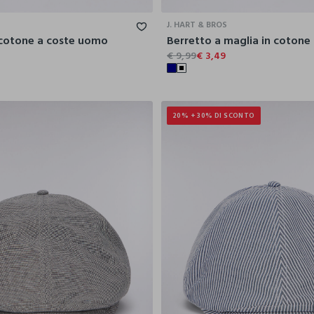
J. HART & BROS
 cotone a coste uomo
Berretto a maglia in coton
€ 9,99
€ 3,49
20% + 30% DI SCONTO