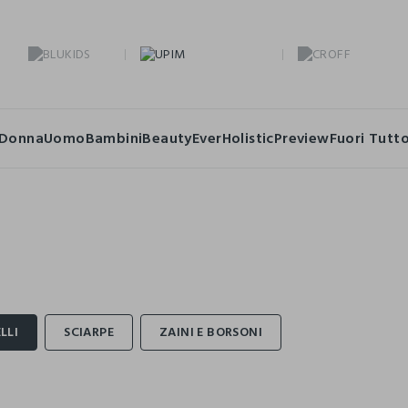
Donna
Uomo
Bambini
Beauty
Ever
Holistic
Preview
Fuori Tutt