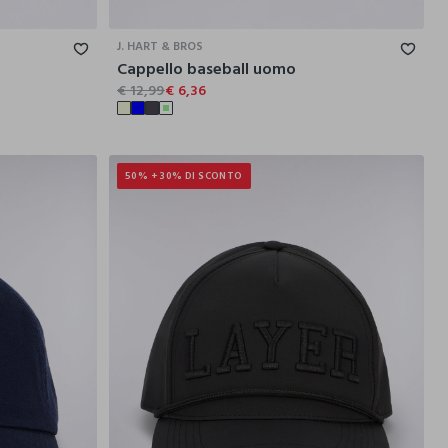
J. HART & BROS
Cappello baseball uomo
€ 12,99
€ 6,36
50% + 30% DI SCONTO