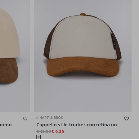
J. HART & BROS
 uomo
Cappello stile trucker con retina uomo
€ 12,99
€ 6,36