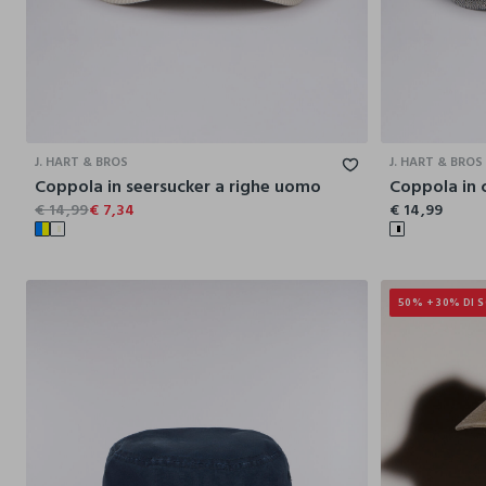
M
L
J. HART & BROS
J. HART & BROS
Coppola in seersucker a righe uomo
€ 14,99
€ 7,34
€ 14,99
50% + 30% DI 