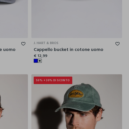
M
L
S/M
L/XL
J. HART & BROS
he uomo
Cappello bucket in cotone uomo
€ 12,99
50% + 30% DI SCONTO