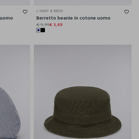
J. HART & BROS
e uomo
Berretto beanie in cotone uomo
€ 9,99
€ 3,49