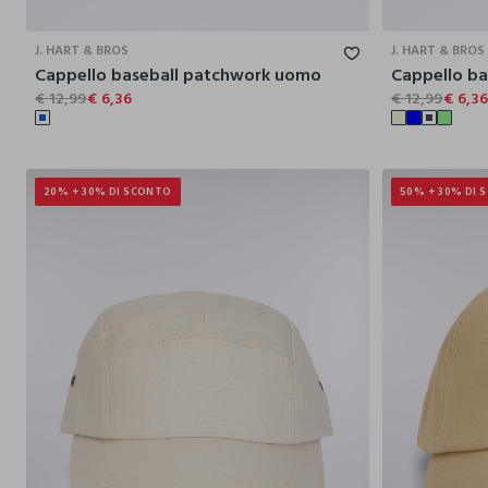
J. HART & BROS
J. HART & BROS
Cappello baseball patchwork uomo
Cappello b
€ 12,99
€ 6,36
€ 12,99
€ 6,3
20% + 30% DI SCONTO
50% + 30% DI 