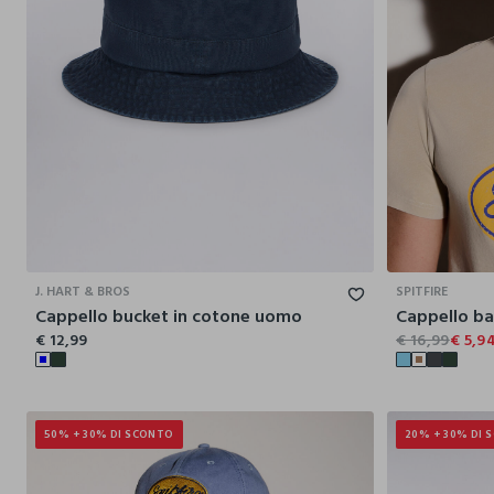
S/M
L/XL
J. HART & BROS
SPITFIRE
Cappello bucket in cotone uomo
€ 12,99
€ 16,99
€ 5,9
50% + 30% DI SCONTO
20% + 30% DI 