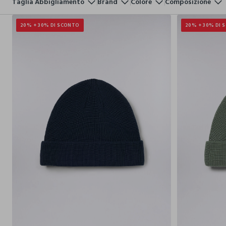
Taglia Abbigliamento
Brand
Colore
Composizione
20% + 30% DI SCONTO
20% + 30% DI 