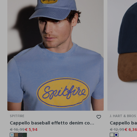
SPITFIRE
J. HART & BROS
Cappello baseball effetto denim con toppa uomo
Cappello ba
€ 16,99
€ 5,94
€ 12,99
€ 6,3