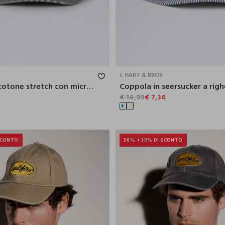
M
L
J. HART & BROS
Coppola in cotone stretch con micromotivo uomo
Coppola in seersucker a rig
€ 14,99
€ 7,34
SCONTO
50% + 30% DI SCONTO