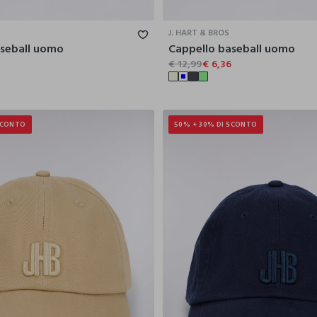
J. HART & BROS
aseball uomo
Cappello baseball uomo
6
€ 12,99
€ 6,36
SCONTO
50% + 30% DI SCONTO