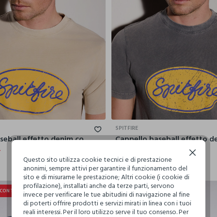
SPITFIRE
Cappello baseball effetto denim con toppa uomo
4
€ 16,99
€ 5,94
Continua senza accettare
Questo sito utilizza cookie tecnici e di prestazione
anonimi, sempre attivi per garantire il funzionamento del
sito e di misurarne le prestazione; Altri cookie (i cookie di
profilazione), installati anche da terze parti, servono
SCONTO
20% + 30% DI SCONTO
invece per verificare le tue abitudini di navigazione al fine
di poterti offrire prodotti e servizi mirati in linea con i tuoi
reali interessi. Per il loro utilizzo serve il tuo consenso. Per