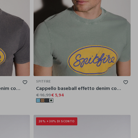
SPITFIRE
Cappello baseball effetto denim con toppa uomo
Cappello baseball effetto denim con toppa uomo
€ 16,99
€ 5,94
20% + 30% DI SCONTO