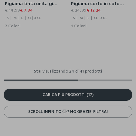
Pigiama tinta unita girocollo in jersey di cotone uomo
Pigiama corto in cotone e lino uomo
€ 14,99
€ 7,34
€ 24,99
€ 12,24
S
M
L
XL
XXL
S
M
L
XL
XXL
2 Colori
1 Colori
Stai visualizzando 24 di 41 prodotti
CARICA PIÙ PRODOTTI (17)
SCROLL INFINITO 🙄 ? NO GRAZIE. FILTRA!