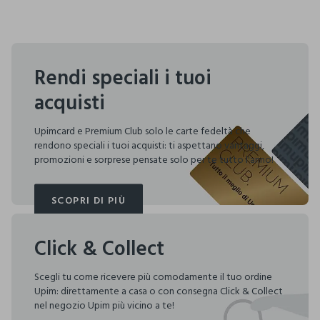
Rendi speciali i tuoi
acquisti
Upimcard e Premium Club solo le carte fedeltà che
rendono speciali i tuoi acquisti: ti aspettano vantaggi,
promozioni e sorprese pensate solo per te tutto l'anno!
SCOPRI DI PIÙ
SCOPRI DI PIÙ
Click & Collect
Scegli tu come ricevere più comodamente il tuo ordine
Upim: direttamente a casa o con consegna Click & Collect
nel negozio Upim più vicino a te!