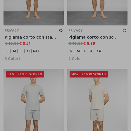
S
M
L
XL
XXL
S
M
L
XL
XXL
PRIVACY
PRIVACY
Pigiama corto con stampa uomo
Pigiama corto con scollo a V uomo
€ 16,99
€ 9,51
€ 14,99
€ 8,39
S
M
L
XL
XXL
S
M
L
XL
XXL
3 Colori
2 Colori
50% + 20% DI SCONTO
50% + 20% DI SCONTO