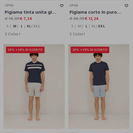
UPIM
UPIM
Pigiama tinta unita girocollo in jersey di cotone uomo
Pigiama corto in puro cotone uomo
€ 14,99
€ 7,34
€ 24,99
€ 12,24
S
M
L
XL
XXL
S
M
L
XL
XXL
2 Colori
2 Colori
20% + 30% DI SCONTO
20% + 30% DI SCONTO
S
M
L
XL
XXL
S
M
L
XL
XXL