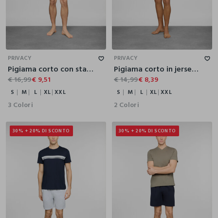
S
M
L
XL
XXL
S
M
L
XL
XXL
PRIVACY
PRIVACY
Pigiama corto con stampa uomo
Pigiama corto in jersey di cotone uomo
€ 16,99
€ 9,51
€ 14,99
€ 8,39
S
M
L
XL
XXL
S
M
L
XL
XXL
3 Colori
2 Colori
30% + 20% DI SCONTO
30% + 20% DI SCONTO