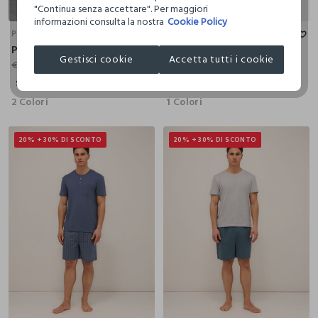
"Continua senza accettare". Per maggiori
S
M
L
XL
XXL
S
M
L
XL
XXL
informazioni consulta la nostra
Cookie Policy
PRIVACY
UPIM
Pigiama corto con scollo a V uomo
Pigiama corto in cotone con stampe supereroi
Gestisci cookie
Accetta tutti i cookie
€ 14,99
€ 8,39
€ 16,99
€ 8,32
S
M
L
XL
XXL
S
M
L
XL
XXL
2 Colori
1 Colori
20% + 30% DI SCONTO
20% + 30% DI SCONTO
S
M
L
XL
XXL
S
M
L
XL
XXL