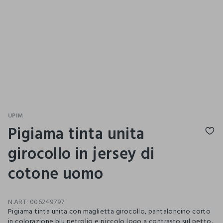
UPIM
Pigiama tinta unita
girocollo in jersey di
cotone uomo
N.ART:
006249797
Pigiama tinta unita con maglietta girocollo, pantaloncino corto
in colorazione blu petrolio e piccolo logo a contrasto sul petto.