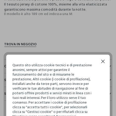
Il tessuto jersey di cotone 100%, insieme alla vita elasticizzata
garantiscono massima comodità durante la notte.
Il modello è alto 189 cm ed indossa una M
pdp.loyalty.section.advantages
Continua senza accettare
Questo sito utilizza cookie tecnici e di prestazione
Composizione e cura
anonimi, sempre attivi per garantire il
funzionamento del sito e di misurarne le
Composizione:
prestazione; Altri cookie (i cookie di profilazione),
Sostenibilità e trasparenza
TOP: 100% COTONE - BOTTOM: 100% COTONE
installati anche da terze parti, servono invece per
verificare le tue abitudini di navigazione al fine di
Sicurezza
poterti offrire prodotti e servizi mirati in linea con i
Spedizione e resi
Il 100% dei nostri articoli viene sottoposto a test chimico-
NON CANDEGGIARE
tuoi reali interessi. Per il loro utilizzo serve il tuo
fisici, per verificarne il rispetto dei limiti che abbiamo
consenso. Per accettare i cookie di profilazione
Hai fino a 30 giorni dalla consegna del tuo ordine online per
definito per l’uso di sostanze chimiche, talvolta anche più
clicca su "accetta tutti i cookie", per selezionarli
cambiare idea e restituire i prodotti che hai acquistato.
restrittivi rispetto a quelli previsti dalla normativa
TEMPERATURA MASSIMA 40°C - PROCEDURA MOLTO
clicca su "Gestisci cookie" o per rifiutarli clicca su
internazionale.
DELICATA