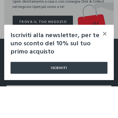
Upim: direttamente a casa o con consegna Click & Collect
nel negozio Upim più vicino a te!
TROVA IL TUO NEGOZIO
TROVA IL TUO NEGOZIO
Iscriviti alla newsletter, per te
footer.ariatitle
uno sconto del 10% sul tuo
Un click, un regalo:
primo acquisto
-10% subito per te 💌
ISCRIVITI
Iscriviti ora alla newsletter e ottieni il
-10% di sconto
sul
tuo prossimo acquisto!
label.color
LABEL.SELECTSIZE
AZIENDA