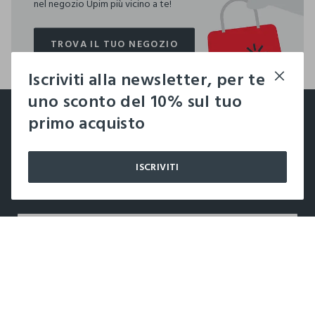
nel negozio Upim più vicino a te!
TROVA IL TUO NEGOZIO
TROVA IL TUO NEGOZIO
Iscriviti alla newsletter, per te
footer.ariatitle
uno sconto del 10% sul tuo
Un click, un regalo:
primo acquisto
-10% subito per te 💌
ISCRIVITI
Iscriviti ora alla newsletter e ottieni il
-10% di sconto
sul
tuo prossimo acquisto!
label.color
LABEL.SELECTSIZE
AZIENDA