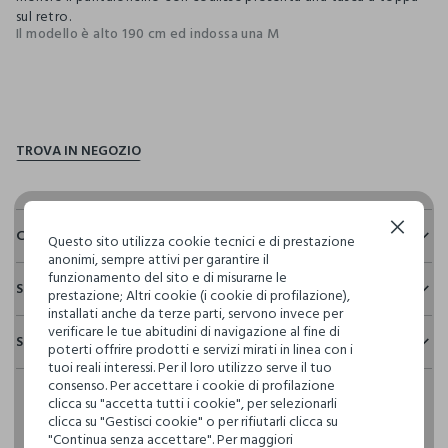
sul retro.
Il modello è alto 190 cm ed indossa una M
pdp.loyalty.section.advantages
Continua senza accettare
Composizione e cura
Questo sito utilizza cookie tecnici e di prestazione
anonimi, sempre attivi per garantire il
Composizione:
funzionamento del sito e di misurarne le
Sostenibilità e trasparenza
TOP: 100% COTONE - BOTTOM: 100% COTONE
prestazione; Altri cookie (i cookie di profilazione),
installati anche da terze parti, servono invece per
Sicurezza
verificare le tue abitudini di navigazione al fine di
Spedizione e resi
Il 100% dei nostri articoli viene sottoposto a test chimico-
poterti offrire prodotti e servizi mirati in linea con i
NON CANDEGGIARE
fisici, per verificarne il rispetto dei limiti che abbiamo
tuoi reali interessi. Per il loro utilizzo serve il tuo
Hai fino a 30 giorni dalla consegna del tuo ordine online per
definito per l’uso di sostanze chimiche, talvolta anche più
consenso. Per accettare i cookie di profilazione
cambiare idea e restituire i prodotti che hai acquistato.
restrittivi rispetto a quelli previsti dalla normativa
TEMPERATURA MASSIMA 40°C - PROCEDURA MOLTO
clicca su "accetta tutti i cookie", per selezionarli
internazionale.
DELICATA
clicca su "Gestisci cookie" o per rifiutarli clicca su
"Continua senza accettare". Per maggiori