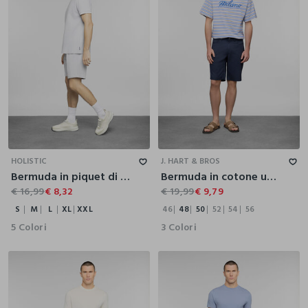
S
M
L
XL
XXL
46
48
50
52
54
56
HOLISTIC
J. HART & BROS
Bermuda in piquet di cotone con coulisse uomo
Bermuda in cotone uomo
€ 16,99
€ 8,32
€ 19,99
€ 9,79
S
M
L
XL
XXL
46
48
50
52
54
56
5 Colori
3 Colori