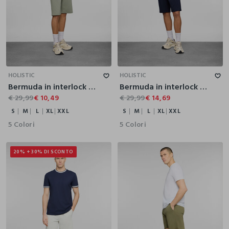
S
M
L
XL
XXL
S
M
L
XL
XXL
HOLISTIC
HOLISTIC
Bermuda in interlock di cotone stretch uomo
Bermuda in interlock di cotone stretch uomo
€ 29,99
€ 10,49
€ 29,99
€ 14,69
S
M
L
XL
XXL
S
M
L
XL
XXL
5 Colori
5 Colori
20% + 30% DI SCONTO