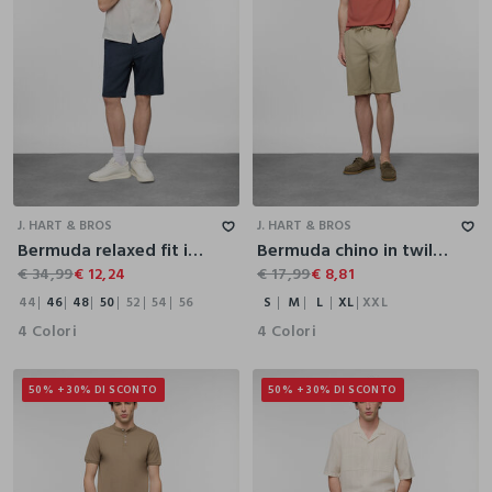
44
46
48
50
52
54
56
S
M
L
XL
XXL
J. HART & BROS
J. HART & BROS
Bermuda relaxed fit in misto cotone e lino uomo
Bermuda chino in twill di cotone uomo
€ 34,99
€ 12,24
€ 17,99
€ 8,81
44
46
48
50
52
54
56
S
M
L
XL
XXL
4 Colori
4 Colori
50% + 30% DI SCONTO
50% + 30% DI SCONTO