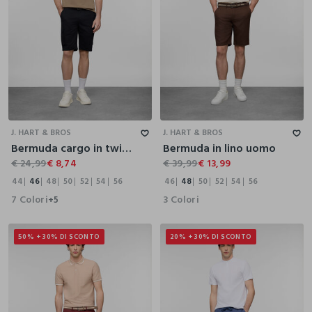
44
46
48
50
52
54
56
46
48
50
52
54
56
J. HART & BROS
J. HART & BROS
Bermuda cargo in twill di cotone uomo
Bermuda in lino uomo
€ 24,99
€ 8,74
€ 39,99
€ 13,99
44
46
48
50
52
54
56
46
48
50
52
54
56
7 Colori
3 Colori
+5
50% + 30% DI SCONTO
20% + 30% DI SCONTO