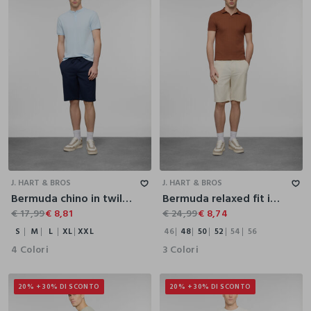
S
M
L
XL
XXL
46
48
50
52
54
56
J. HART & BROS
J. HART & BROS
Bermuda chino in twill di cotone uomo
Bermuda relaxed fit in puro cotone uomo
€ 17,99
€ 8,81
€ 24,99
€ 8,74
S
M
L
XL
XXL
46
48
50
52
54
56
4 Colori
3 Colori
20% + 30% DI SCONTO
20% + 30% DI SCONTO