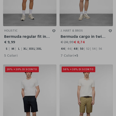
S
M
L
XL
XXL
3XL
44
46
48
50
52
54
56
HOLISTIC
J. HART & BROS
Bermuda regular fit in misto cotone uomo
Bermuda cargo in twill di cotone uomo
€ 9,99
€ 24,99
€ 8,74
S
M
L
XL
XXL
3XL
44
46
48
50
52
54
56
5 Colori
7 Colori
+5
20% + 30% DI SCONTO
50% + 30% DI SCONTO