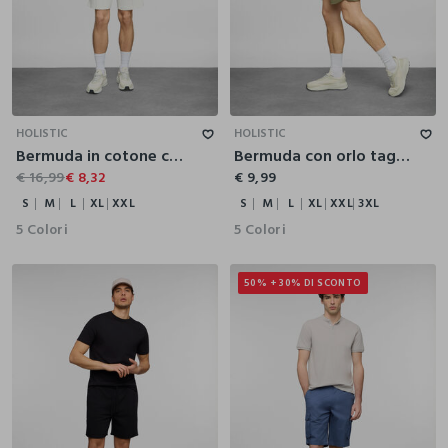
S
M
L
XL
XXL
S
M
L
XL
XXL
3XL
HOLISTIC
HOLISTIC
Bermuda in cotone con crête uomo
Bermuda con orlo tagliato a vivo uomo
€ 16,99
€ 8,32
€ 9,99
S
M
L
XL
XXL
S
M
L
XL
XXL
3XL
5 Colori
5 Colori
50% + 30% DI SCONTO