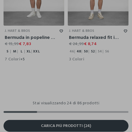
S
M
L
XL
XXL
46
48
50
52
54
56
J. HART & BROS
J. HART & BROS
Bermuda in popeline di cotone uomo
Bermuda relaxed fit in puro cotone uomo
€ 15,99
€ 7,83
€ 24,99
€ 8,74
S
M
L
XL
XXL
46
48
50
52
54
56
7 Colori
3 Colori
+5
Stai visualizzando 24 di 86 prodotti
CARICA PIÙ PRODOTTI (24)