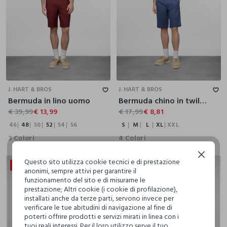
46
48
50
52
54
56
S
M
L
XL
XXL
J. HART & BROS
J. HART & BROS
Bermuda in lino uomo
Bermuda chino in twill di cotone uomo
€ 39,99
€ 13,99
€ 17,99
€ 8,81
46
48
50
52
54
56
S
M
L
XL
XXL
3 Colori
4 Colori
Continua senza accettare
Questo sito utilizza cookie tecnici e di prestazione
50% + 30% DI SCONTO
anonimi, sempre attivi per garantire il
funzionamento del sito e di misurarne le
prestazione; Altri cookie (i cookie di profilazione),
installati anche da terze parti, servono invece per
verificare le tue abitudini di navigazione al fine di
poterti offrire prodotti e servizi mirati in linea con i
tuoi reali interessi. Per il loro utilizzo serve il tuo