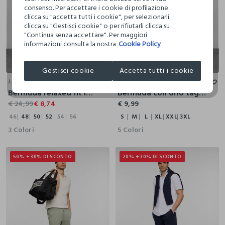
consenso. Per accettare i cookie di profilazione
clicca su "accetta tutti i cookie", per selezionarli
clicca su "Gestisci cookie" o per rifiutarli clicca su
"Continua senza accettare". Per maggiori
informazioni consulta la nostra
Cookie Policy
46
48
50
52
54
56
S
M
L
XL
XXL
3XL
Gestisci cookie
Accetta tutti i cookie
J. HART & BROS
HOLISTIC
Bermuda relaxed fit in puro cotone uomo
Bermuda con orlo tagliato a vivo uomo
€ 24,99
€ 8,74
€ 9,99
46
48
50
52
54
56
S
M
L
XL
XXL
3XL
3 Colori
5 Colori
50% + 30% DI SCONTO
20% + 30% DI SCONTO