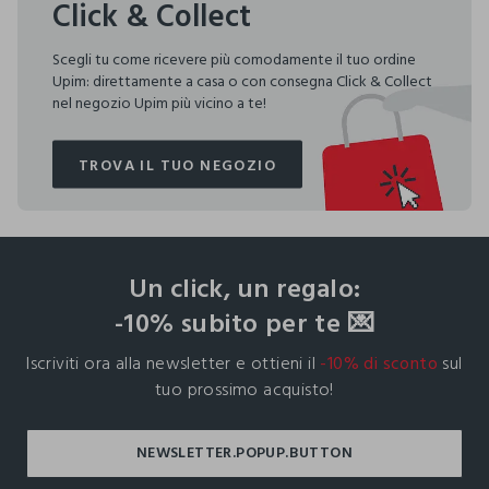
Click & Collect
Scegli tu come ricevere più comodamente il tuo ordine
Upim: direttamente a casa o con consegna Click & Collect
nel negozio Upim più vicino a te!
TROVA IL TUO NEGOZIO
TROVA IL TUO NEGOZIO
footer.ariatitle
Un click, un regalo:
-10% subito per te 💌
Iscriviti ora alla newsletter e ottieni il
-10% di sconto
sul
tuo prossimo acquisto!