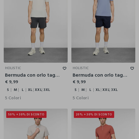
S
M
L
XL
XXL
3XL
S
M
L
XL
XXL
3XL
HOLISTIC
HOLISTIC
Bermuda con orlo tagliato a vivo uomo
Bermuda con orlo tagliato a vivo uomo
€ 9,99
€ 9,99
S
M
L
XL
XXL
3XL
S
M
L
XL
XXL
3XL
5 Colori
5 Colori
50% + 30% DI SCONTO
20% + 30% DI SCONTO