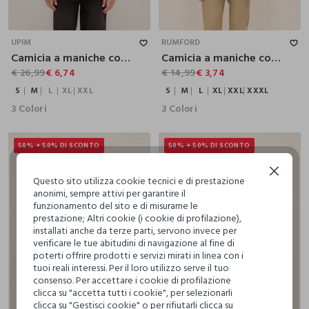
S
M
L
XL
XXL
S
M
L
XL
XXL
XXXL
UPIM
RUMFORD
Camicia a maniche corte a quadretti uomo
Camicia a maniche corte in misto cotone uomo
€ 26,99
€ 6,74
€ 14,99
€ 3,74
S
M
L
XL
XXL
S
M
L
XL
XXL
XXXL
3 Colori
3 Colori
50% + 50% DI SCONTO
50% + 50% DI SCONTO
Continua senza accettare
Questo sito utilizza cookie tecnici e di prestazione
anonimi, sempre attivi per garantire il
funzionamento del sito e di misurarne le
prestazione; Altri cookie (i cookie di profilazione),
installati anche da terze parti, servono invece per
verificare le tue abitudini di navigazione al fine di
poterti offrire prodotti e servizi mirati in linea con i
tuoi reali interessi. Per il loro utilizzo serve il tuo
consenso. Per accettare i cookie di profilazione
clicca su "accetta tutti i cookie", per selezionarli
clicca su "Gestisci cookie" o per rifiutarli clicca su