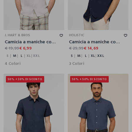
S
M
L
XL
XXL
S
M
L
XL
XXL
J. HART & BROS
HOLISTIC
Camicia a maniche corte con collo classico in cotone uomo
Camicia a maniche corte in jersey di cotone uomo
€ 19,99
€ 6,99
€ 29,99
€ 14,69
S
M
L
XL
XXL
S
M
L
XL
XXL
4 Colori
3 Colori
50% + 30% DI SCONTO
50% + 50% DI SCONTO