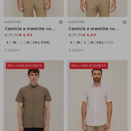
S
M
L
XL
XXL
XXXL
S
M
L
XL
XXL
XXXL
RUMFORD
RUMFORD
Camicia a maniche corte in misto cotone uomo
Camicia a maniche corte a righe uomo
€ 17,99
€ 4,49
€ 17,99
€ 4,49
S
M
L
XL
XXL
XXXL
S
M
L
XL
XXL
XXXL
1 Colori
2 Colori
50% + 50% DI SCONTO
50% + 50% DI SCONTO