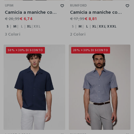
UPIM
RUMFORD
Camicia a maniche corte a quadretti uomo
Camicia a maniche corte con stampa uomo
€ 26,99
€ 6,74
€ 17,99
€ 8,81
S
M
L
XL
XXL
S
M
L
XL
XXL
XXXL
3 Colori
2 Colori
50% + 30% DI SCONTO
20% + 30% DI SCONTO
S
M
L
XL
XXL
S
M
L
XL
XXL
XXXL