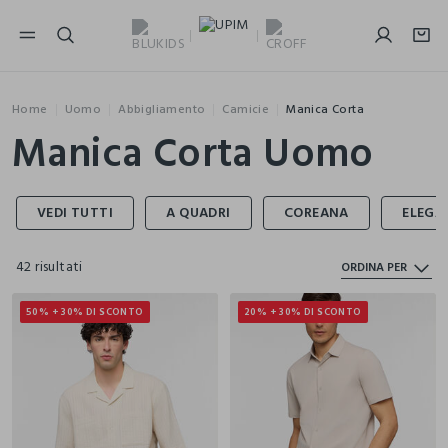
NAVIGATION.ARIA.GOTOMAINCONTENT
NAVIGATION.ARIA.GOTOFOOTER
Home
Uomo
Abbigliamento
Camicie
Manica Corta
Manica Corta Uomo
42 risultati
ORDINA PER
50% + 30% DI SCONTO
20% + 30% DI SCONTO