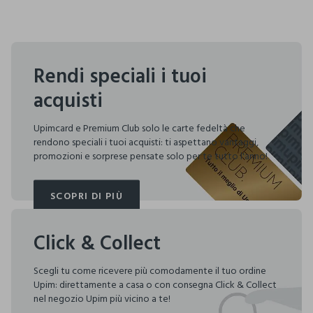
Rendi speciali i tuoi
acquisti
Upimcard e Premium Club solo le carte fedeltà che
rendono speciali i tuoi acquisti: ti aspettano vantaggi,
promozioni e sorprese pensate solo per te tutto l'anno!
SCOPRI DI PIÙ
SCOPRI DI PIÙ
Click & Collect
Scegli tu come ricevere più comodamente il tuo ordine
Upim: direttamente a casa o con consegna Click & Collect
nel negozio Upim più vicino a te!