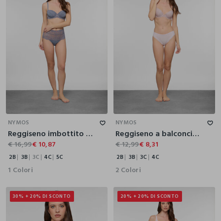
2B
3B
3C
4C
5C
2B
3B
3C
4C
NYMOS
NYMOS
Reggiseno imbottito a balconcino donna
Reggiseno a balconcino imbottito donna
€ 16,99
€ 10,87
€ 12,99
€ 8,31
2B
3B
3C
4C
5C
2B
3B
3C
4C
1 Colori
2 Colori
30% + 20% DI SCONTO
20% + 20% DI SCONTO