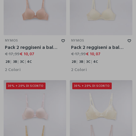
2B
3B
3C
4C
2B
3B
3C
4C
NYMOS
NYMOS
Pack 2 reggiseni a balconcino in jersey stretch donna
Pack 2 reggiseni a balconcino in microfibra stretch donna
€ 17,99
€ 10,07
€ 17,99
€ 10,07
2B
3B
3C
4C
2B
3B
3C
4C
2 Colori
2 Colori
30% + 20% DI SCONTO
30% + 20% DI SCONTO