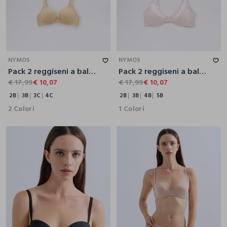
2B
3B
3C
4C
2B
3B
4B
5B
NYMOS
NYMOS
Pack 2 reggiseni a balconcino in microfibra stretch donna
Pack 2 reggiseni a balconcino in jersey stretch donna
€ 17,99
€ 10,07
€ 17,99
€ 10,07
2B
3B
3C
4C
2B
3B
4B
5B
2 Colori
1 Colori