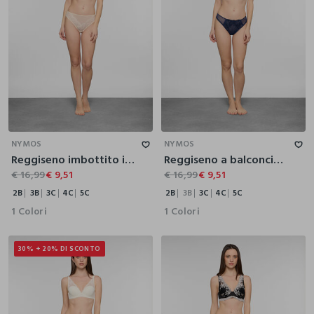
2B
3B
3C
4C
5C
2B
3B
3C
4C
5C
NYMOS
NYMOS
Reggiseno imbottito in pizzo donna
Reggiseno a balconcino imbottito donna
€ 16,99
€ 9,51
€ 16,99
€ 9,51
2B
3B
3C
4C
5C
2B
3B
3C
4C
5C
1 Colori
1 Colori
30% + 20% DI SCONTO