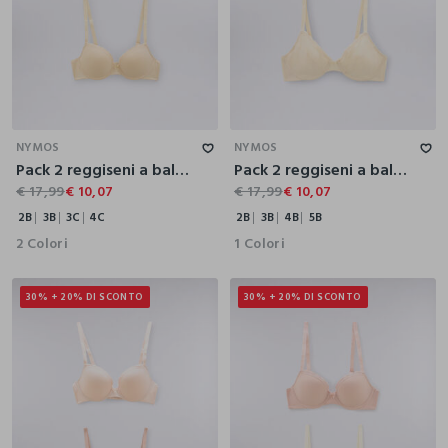
2B
3B
3C
4C
2B
3B
4B
5B
NYMOS
NYMOS
Pack 2 reggiseni a balconcino in jersey stretch donna
Pack 2 reggiseni a balconcino in microfibra stretch donna
€ 17,99
€ 10,07
€ 17,99
€ 10,07
2B
3B
3C
4C
2B
3B
4B
5B
2 Colori
1 Colori
30% + 20% DI SCONTO
30% + 20% DI SCONTO