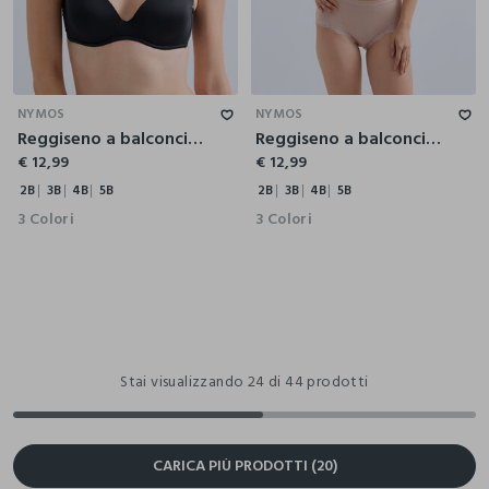
2B
3B
4B
5B
2B
3B
4B
5B
NYMOS
NYMOS
Reggiseno a balconcino imbottino donna
Reggiseno a balconcino imbottino donna
€ 12,99
€ 12,99
2B
3B
4B
5B
2B
3B
4B
5B
3 Colori
3 Colori
Stai visualizzando 24 di 44 prodotti
CARICA PIÙ PRODOTTI (20)