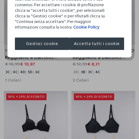
consenso. Per accettare i cookie di profilazione
clicca su "accetta tutti i cookie", per selezionarli
clicca su "Gestisci cookie" o per rifiutarli clicca su
"Continua senza accettare". Per maggiori
informazioni consulta la nostra
Cookie Policy
3C
4C
4D
5D
6C
2B
3B
3C
4C
Gestisci cookie
Accetta tutti i cookie
NYMOS
NYMOS
Reggiseno a balconcino in pizzo donna
Reggiseno a balconcino in pizzo donna
€ 16,99
€ 10,87
€ 12,99
€ 8,31
3C
4C
4D
5D
6C
2B
3B
3C
4C
1 Colori
2 Colori
30% + 20% DI SCONTO
30% + 20% DI SCONTO