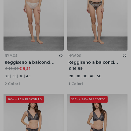
2B
3B
3C
4C
2B
3B
3C
4C
5C
NYMOS
NYMOS
Reggiseno a balconcino in pizzo donna
Reggiseno a balconcino in pizzo donna
€ 16,99
€ 9,51
€ 16,99
2B
3B
3C
4C
2B
3B
3C
4C
5C
2 Colori
1 Colori
30% + 20% DI SCONTO
30% + 20% DI SCONTO