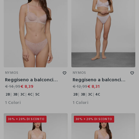
2B
3B
3C
4C
5C
2B
3B
3C
4C
NYMOS
NYMOS
Reggiseno a balconcino donna
Reggiseno a balconcino con ricami donna
€ 14,99
€ 8,39
€ 12,99
€ 8,31
2B
3B
3C
4C
5C
2B
3B
3C
4C
1 Colori
1 Colori
30% + 20% DI SCONTO
30% + 20% DI SCONTO