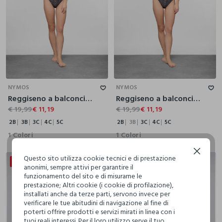
2B
3B
3C
4C
5C
2B
3B
3C
4C
5C
NYMOS
NYMOS
Reggiseno a balconcino donna
Reggiseno a balconcino imbottito donna
€ 19,99
€ 11,19
€ 19,99
€ 11,19
2B
3B
3C
4C
5C
2B
3B
3C
4C
5C
1 Colori
1 Colori
Continua senza accettare
Questo sito utilizza cookie tecnici e di prestazione
20% + 20% DI SCONTO
20% + 20% DI SCONTO
anonimi, sempre attivi per garantire il
funzionamento del sito e di misurarne le
prestazione; Altri cookie (i cookie di profilazione),
installati anche da terze parti, servono invece per
verificare le tue abitudini di navigazione al fine di
poterti offrire prodotti e servizi mirati in linea con i
tuoi reali interessi. Per il loro utilizzo serve il tuo