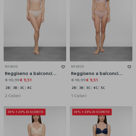
2B
3B
3C
4C
2B
3B
3C
4C
5C
NYMOS
NYMOS
Reggiseno a balconcino in pizzo donna
Reggiseno a balconcino imbottito donna
€ 16,99
€ 9,51
€ 16,99
€ 9,51
2B
3B
3C
4C
2B
3B
3C
4C
5C
2 Colori
1 Colori
30% + 20% DI SCONTO
30% + 20% DI SCONTO