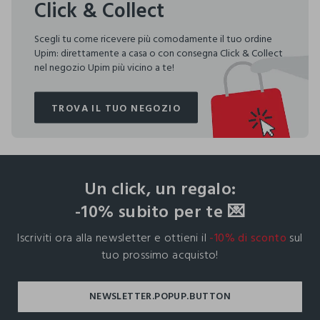
Click & Collect
Scegli tu come ricevere più comodamente il tuo ordine
Upim: direttamente a casa o con consegna Click & Collect
nel negozio Upim più vicino a te!
TROVA IL TUO NEGOZIO
TROVA IL TUO NEGOZIO
footer.ariatitle
Un click, un regalo:
-10% subito per te 💌
Iscriviti ora alla newsletter e ottieni il
-10% di sconto
sul
tuo prossimo acquisto!