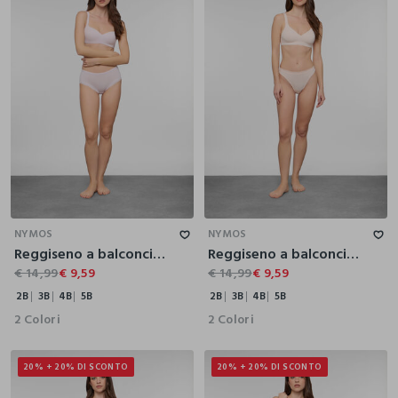
2B
3B
4B
5B
2B
3B
4B
5B
NYMOS
NYMOS
Reggiseno a balconcino in viscosa di bamboo stretch donna
Reggiseno a balconcino in viscosa di bamboo stretch donna
€ 14,99
€ 9,59
€ 14,99
€ 9,59
2B
3B
4B
5B
2B
3B
4B
5B
2 Colori
2 Colori
20% + 20% DI SCONTO
20% + 20% DI SCONTO