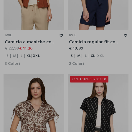
S
M
L
XL
XXL
S
M
L
XL
XXL
IWIE
IWIE
Camicia a maniche corte con colletto classico in misto viscosa donna
Camicia regular fit con scollo a V in popeline donna
€ 22,99
€ 11,26
€ 19,99
S
M
L
XL
XXL
S
M
L
XL
XXL
3 Colori
2 Colori
20% + 30% DI SCONTO