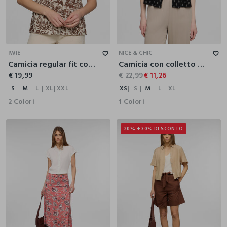
S
M
L
XL
XXL
XS
S
M
L
XL
IWIE
NICE & CHIC
Camicia regular fit con scollo a V in popeline donna
Camicia con colletto classico fit over in misto lino donna
€ 19,99
€ 22,99
€ 11,26
S
M
L
XL
XXL
XS
S
M
L
XL
2 Colori
1 Colori
20% + 30% DI SCONTO