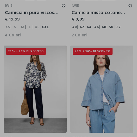
IWIE
IWIE
Camicia in pura viscosa tinta unita donna
Camicia misto cotone donna
€ 19,99
€ 9,99
XS
S
M
L
XL
XXL
40
42
44
46
48
50
52
4 Colori
2 Colori
20% + 30% DI SCONTO
20% + 30% DI SCONTO
S
M
L
XL
XXL
XS
S
M
L
XL