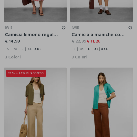
S
M
L
XL
XXL
S
M
L
XL
XXL
IWIE
IWIE
Camicia kimono regular fit con collo alla francese donna
Camicia a maniche corte con colletto classico in misto viscosa donna
€ 14,99
€ 22,99
€ 11,26
S
M
L
XL
XXL
S
M
L
XL
XXL
3 Colori
3 Colori
20% + 30% DI SCONTO