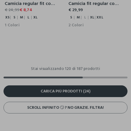
Camicia regular fit con scollo rotondo in puro cotone voile donna
Camicia fit regular con collo alla francese misto lino donna
€ 24,99
€ 8,74
€ 29,99
XS
S
M
L
XL
S
M
L
XL
XXL
1 Colori
2 Colori
Stai visualizzando 120 di 187 prodotti
CARICA PIÙ PRODOTTI (24)
SCROLL INFINITO 🙄 ? NO GRAZIE. FILTRA!