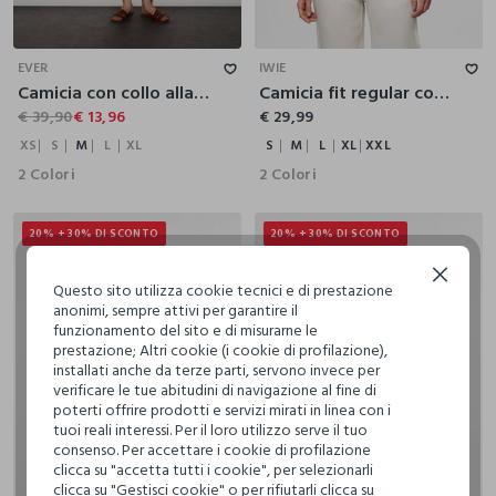
XS
S
M
L
XL
S
M
L
XL
XXL
EVER
IWIE
Camicia con collo alla francese regular fit donna
Camicia fit regular con colletto alla francese in puro lino donna
€ 39,90
€ 13,96
€ 29,99
XS
S
M
L
XL
S
M
L
XL
XXL
2 Colori
2 Colori
20% + 30% DI SCONTO
20% + 30% DI SCONTO
Continua senza accettare
Questo sito utilizza cookie tecnici e di prestazione
anonimi, sempre attivi per garantire il
funzionamento del sito e di misurarne le
prestazione; Altri cookie (i cookie di profilazione),
installati anche da terze parti, servono invece per
verificare le tue abitudini di navigazione al fine di
poterti offrire prodotti e servizi mirati in linea con i
tuoi reali interessi. Per il loro utilizzo serve il tuo
consenso. Per accettare i cookie di profilazione
clicca su "accetta tutti i cookie", per selezionarli
clicca su "Gestisci cookie" o per rifiutarli clicca su