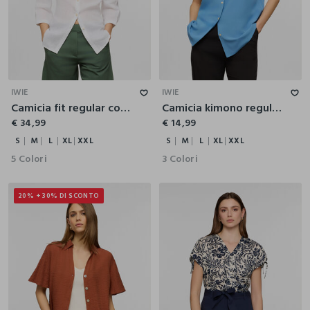
S
M
L
XL
XXL
S
M
L
XL
XXL
IWIE
IWIE
Camicia fit regular con collo coreano in puro lino donna
Camicia kimono regular fit con collo alla francese donna
€ 34,99
€ 14,99
S
M
L
XL
XXL
S
M
L
XL
XXL
5 Colori
3 Colori
20% + 30% DI SCONTO