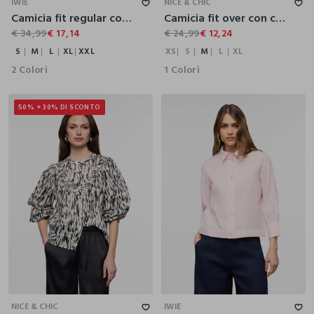
IWIE
NICE & CHIC
Camicia fit regular con scollo a V in misto lino donna
Camicia fit over con collo alla francese in denim di puro cotone donna
€ 34,99
€ 17,14
€ 24,99
€ 12,24
S
M
L
XL
XXL
XS
S
M
L
XL
2 Colori
1 Colori
50% + 30% DI SCONTO
XS
S
M
L
XL
S
M
L
XL
XXL
NICE & CHIC
IWIE