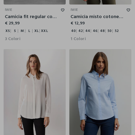
IWIE
IWIE
Camicia fit regular con colletto alla francese misto lino donna
Camicia misto cotone a righe donna
€ 29,99
€ 12,99
XS
S
M
L
XL
XXL
40
42
44
46
48
50
52
3 Colori
1 Colori
XS
S
M
L
XL
XXL
40
42
44
46
48
50
52