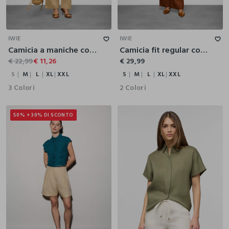
S
M
L
XL
XXL
S
M
L
XL
XXL
IWIE
IWIE
Camicia a maniche corte con colletto classico in misto viscosa donna
Camicia fit regular con colletto coreano in puro lino donna
€ 22,99
€ 11,26
€ 29,99
S
M
L
XL
XXL
S
M
L
XL
XXL
3 Colori
2 Colori
50% + 30% DI SCONTO