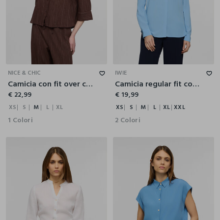
XS
S
M
L
XL
XS
S
M
L
XL
XXL
NICE & CHIC
IWIE
Camicia con fit over con collo classico in misto lino donna
Camicia regular fit con colletto alla francese in pura viscosa donna
€ 22,99
€ 19,99
XS
S
M
L
XL
XS
S
M
L
XL
XXL
1 Colori
2 Colori