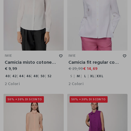
40
42
44
46
48
50
52
S
M
L
XL
XXL
IWIE
IWIE
Camicia misto cotone donna
Camicia fit regular con colletto alla francese misto lino donna
€ 9,99
€ 29,99
€ 14,69
40
42
44
46
48
50
52
S
M
L
XL
XXL
2 Colori
2 Colori
50% + 30% DI SCONTO
50% + 30% DI SCONTO