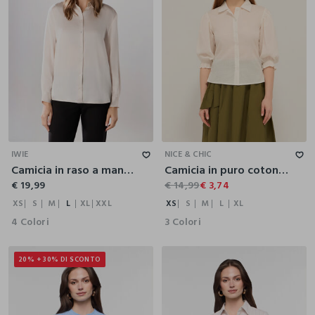
XS
S
M
L
XL
XXL
XS
S
M
L
XL
IWIE
NICE & CHIC
Camicia in raso a maniche lunghe donna
Camicia in puro cotone voile donna
€ 19,99
€ 14,99
€ 3,74
XS
S
M
L
XL
XXL
XS
S
M
L
XL
4 Colori
3 Colori
20% + 30% DI SCONTO