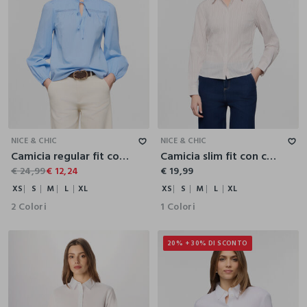
XS
S
M
L
XL
XS
S
M
L
XL
NICE & CHIC
NICE & CHIC
Camicia regular fit con scollo rotondo in puro cotone donna
Camicia slim fit con collo alla francese in popeline di cotone stretch donna
€ 24,99
€ 12,24
€ 19,99
XS
S
M
L
XL
XS
S
M
L
XL
2 Colori
1 Colori
20% + 30% DI SCONTO