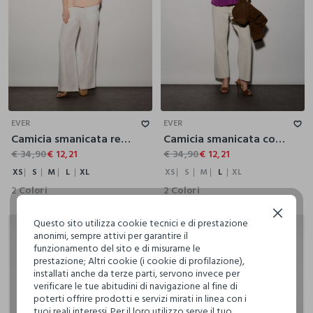
XS
S
M
L
XL
XS
S
M
L
XL
EVER
EVER
Camicia smanicata regular fit a collo alto in poli-viscosa donna
Camicia smanicata con colletto alla francese regular fit donna
€ 34,90
€ 12,21
€ 34,90
€ 12,21
XS
S
M
L
XL
XS
S
M
L
XL
2 Colori
2 Colori
Continua senza accettare
Questo sito utilizza cookie tecnici e di prestazione
20% + 30% DI SCONTO
anonimi, sempre attivi per garantire il
funzionamento del sito e di misurarne le
prestazione; Altri cookie (i cookie di profilazione),
installati anche da terze parti, servono invece per
verificare le tue abitudini di navigazione al fine di
poterti offrire prodotti e servizi mirati in linea con i
tuoi reali interessi. Per il loro utilizzo serve il tuo