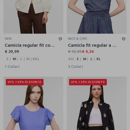
S
M
L
XL
XXL
XS
S
M
L
XL
IWIE
NICE & CHIC
Camicia regular fit con scollo a V donna
Camicia fit regular a girocollo donna
€ 29,99
€ 12,99
€ 6,36
S
M
L
XL
XXL
XS
S
M
L
XL
1 Colori
3 Colori
20% + 30% DI SCONTO
20% + 30% DI SCONTO