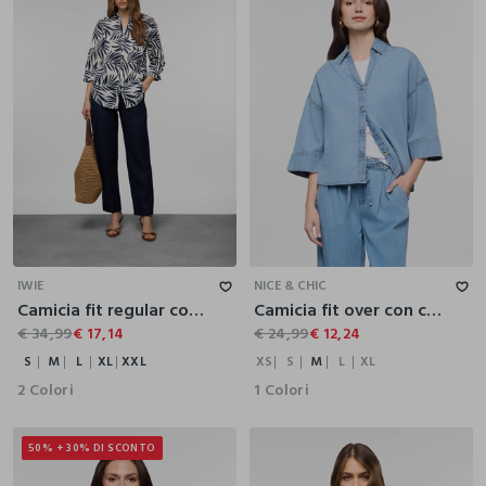
S
M
L
XL
XXL
XS
S
M
L
XL
IWIE
NICE & CHIC
Camicia fit regular con scollo a V in misto lino donna
Camicia fit over con collo alla francese in denim di puro cotone donna
€ 34,99
€ 17,14
€ 24,99
€ 12,24
S
M
L
XL
XXL
XS
S
M
L
XL
2 Colori
1 Colori
50% + 30% DI SCONTO