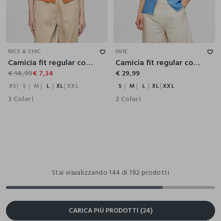
XS
S
M
L
XL
XXL
S
M
L
XL
XXL
NICE & CHIC
IWIE
Camicia fit regular con colletto alla francese in puro cotone voile donna
Camicia fit regular con colletto coreano in puro lino donna
€ 14,99
€ 7,34
€ 29,99
XS
S
M
L
XL
XXL
S
M
L
XL
XXL
3 Colori
2 Colori
Stai visualizzando 144 di 192 prodotti
CARICA PIÙ PRODOTTI (24)