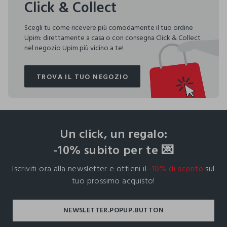
Click & Collect
Scegli tu come ricevere più comodamente il tuo ordine
Upim: direttamente a casa o con consegna Click & Collect
nel negozio Upim più vicino a te!
TROVA IL TUO NEGOZIO
TROVA IL TUO NEGOZIO
footer.ariatitle
Un click, un regalo:
-10% subito per te 💌
Iscriviti ora alla newsletter e ottieni il
-10% di sconto
sul
tuo prossimo acquisto!