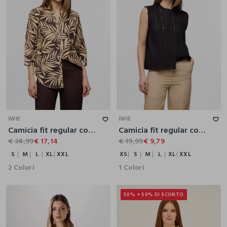
S
M
L
XL
XXL
XS
S
M
L
XL
XXL
IWIE
IWIE
Camicia fit regular con scollo a V misto lino donna
Camicia fit regular con scollo rotondo in puro cotone donna
€ 34,99
€ 17,14
€ 19,99
€ 9,79
S
M
L
XL
XXL
XS
S
M
L
XL
XXL
2 Colori
1 Colori
50% + 50% DI SCONTO