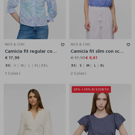
XS
S
M
L
XL
XXL
XS
S
M
L
XL
NICE & CHIC
NICE & CHIC
Camicia fit regular con colletto alla francese in puro cotone voile donna
Camicia fit slim con scollo rotondo in puro cotone donna
€ 17,99
€ 17,99
€ 8,81
XS
S
M
L
XL
XXL
XS
S
M
L
XL
1 Colori
2 Colori
20% + 30% DI SCONTO