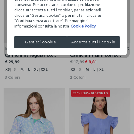
consenso. Per accettare i cookie di profilazione
clicca su "accetta tutti i cookie", per selezionarli
clicca su "Gestisci cookie" o per rifiutarli clicca su
"Continua senza accettare". Per maggiori
informazioni consulta la nostra
Cookie Policy
XS
S
M
L
XL
XXL
XS
S
M
L
XL
Gestisci cookie
Accetta tutti i cookie
IWIE
NICE & CHIC
Camicia fit regular con colletto alla francese misto lino donna
Camicia fit slim con scollo rotondo in puro cotone donna
€ 29,99
€ 17,99
€ 8,81
XS
S
M
L
XL
XXL
XS
S
M
L
XL
3 Colori
2 Colori
20% + 30% DI SCONTO