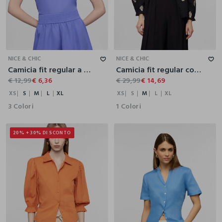
XS
S
M
L
XL
XS
S
M
L
XL
NICE & CHIC
NICE & CHIC
Camicia fit regular a girocollo donna
Camicia fit regular con collo rotondo in puro cotone donna
€ 12,99
€ 6,36
€ 29,99
€ 14,69
XS
S
M
L
XL
XS
S
M
L
XL
3 Colori
1 Colori
20% + 30% DI SCONTO