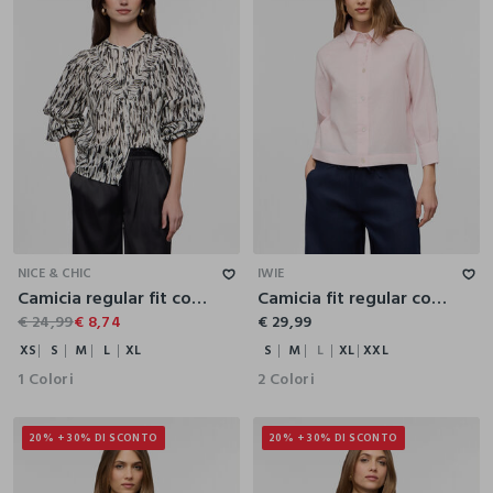
XS
S
M
L
XL
S
M
L
XL
XXL
NICE & CHIC
IWIE
Camicia regular fit con scollo rotondo in puro cotone voile donna
Camicia fit regular con collo alla francese misto lino donna
€ 24,99
€ 8,74
€ 29,99
XS
S
M
L
XL
S
M
L
XL
XXL
1 Colori
2 Colori
20% + 30% DI SCONTO
20% + 30% DI SCONTO