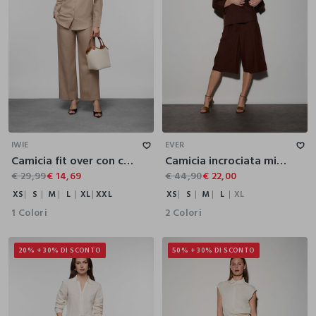
XS
S
M
L
XL
XXL
XS
S
M
L
XL
IWIE
EVER
Camicia fit over con collo alla francese misto lino donna
Camicia incrociata misto lino donna
€ 29,99
€ 14,69
€ 44,90
€ 22,00
XS
S
M
L
XL
XXL
XS
S
M
L
XL
1 Colori
2 Colori
20% + 30% DI SCONTO
50% + 30% DI SCONTO