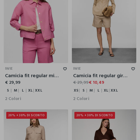
S
M
L
XL
XXL
XS
S
M
L
XL
XXL
IWIE
IWIE
Camicia fit regular misto lino donna
Camicia fit regular girocollo misto lino donna
€ 29,99
€ 29,99
€ 10,49
S
M
L
XL
XXL
XS
S
M
L
XL
XXL
2 Colori
2 Colori
20% + 30% DI SCONTO
20% + 30% DI SCONTO