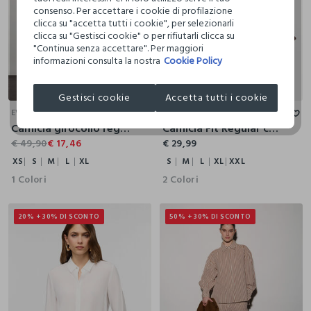
consenso. Per accettare i cookie di profilazione
clicca su "accetta tutti i cookie", per selezionarli
clicca su "Gestisci cookie" o per rifiutarli clicca su
"Continua senza accettare". Per maggiori
informazioni consulta la nostra
Cookie Policy
XS
S
M
L
XL
S
M
L
XL
XXL
Gestisci cookie
Accetta tutti i cookie
EVER
IWIE
Camicia girocollo regular fit donna
Camicia Fit Regular con colletto alla francese in puro lino donna
€ 49,90
€ 17,46
€ 29,99
XS
S
M
L
XL
S
M
L
XL
XXL
1 Colori
2 Colori
20% + 30% DI SCONTO
50% + 30% DI SCONTO