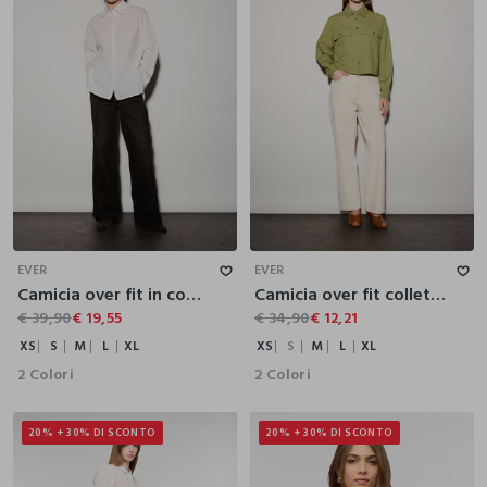
XS
S
M
L
XL
XS
S
M
L
XL
EVER
EVER
Camicia over fit in con collo alla francese in popeline donna
Camicia over fit colletto alla francese in popeline di puro cotone donna
€ 39,90
€ 19,55
€ 34,90
€ 12,21
XS
S
M
L
XL
XS
S
M
L
XL
2 Colori
2 Colori
20% + 30% DI SCONTO
20% + 30% DI SCONTO