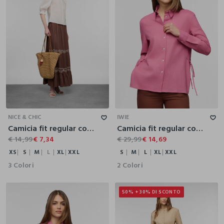
XS
S
M
L
XL
XXL
S
M
L
XL
XXL
NICE & CHIC
IWIE
Camicia fit regular con collo classico in cotone voile donna
Camicia fit regular con colletto alla francese misto lino donna
€ 14,99
€ 7,34
€ 29,99
€ 14,69
XS
S
M
L
XL
XXL
S
M
L
XL
XXL
3 Colori
2 Colori
50% + 30% DI SCONTO