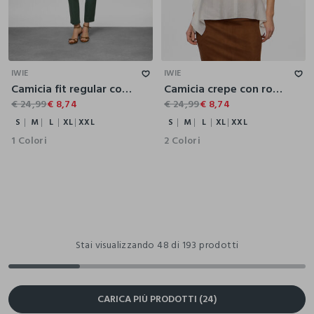
S
M
L
XL
XXL
S
M
L
XL
XXL
IWIE
IWIE
Camicia fit regular con colletto classico in puro cotone rigato donna
Camicia crepe con rouches donna
€ 24,99
€ 8,74
€ 24,99
€ 8,74
S
M
L
XL
XXL
S
M
L
XL
XXL
1 Colori
2 Colori
Stai visualizzando 48 di 193 prodotti
CARICA PIÙ PRODOTTI (24)