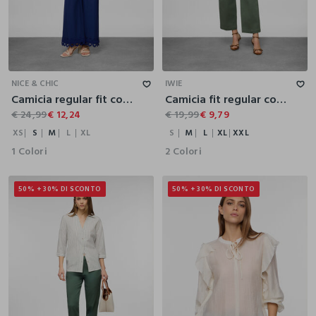
XS
S
M
L
XL
S
M
L
XL
XXL
NICE & CHIC
IWIE
Camicia regular fit con scollo a V in popeline di puro cotone donna
Camicia fit regular con scollo a V in puro cotone donna
€ 24,99
€ 12,24
€ 19,99
€ 9,79
XS
S
M
L
XL
S
M
L
XL
XXL
1 Colori
2 Colori
50% + 30% DI SCONTO
50% + 30% DI SCONTO