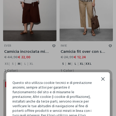
XS
S
M
L
XL
S
M
L
XL
XXL
EVER
IWIE
Camicia incrociata misto lino donna
Camicia fit over con scollo a V in puro cotone voile donna
€ 44,90
€ 22,00
€ 24,99
€ 12,24
XS
S
M
L
XL
S
M
L
XL
XXL
2 Colori
1 Colori
Continua senza accettare
Questo sito utilizza cookie tecnici e di prestazione
50% + 30% DI SCONTO
anonimi, sempre attivi per garantire il
funzionamento del sito e di misurarne le
prestazione; Altri cookie (i cookie di profilazione),
installati anche da terze parti, servono invece per
verificare le tue abitudini di navigazione al fine di
poterti offrire prodotti e servizi mirati in linea con i
tuoi reali interessi. Per il loro utilizzo serve il tuo