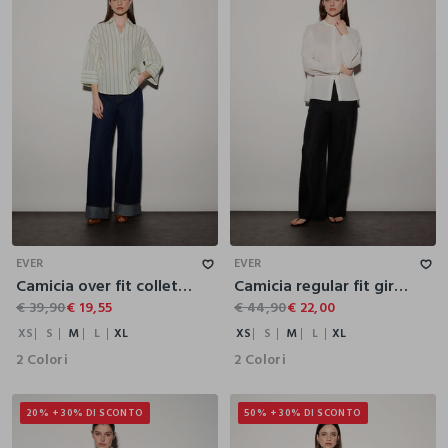
XS
S
M
L
XL
XS
S
M
L
XL
EVER
EVER
Camicia over fit colletto alla francese in puro cotone dobby a righe donna
Camicia regular fit girocollo in puro lino donna
€ 39,90
€ 19,55
€ 44,90
€ 22,00
XS
S
M
L
XL
XS
S
M
L
XL
2 Colori
2 Colori
20% + 30% DI SCONTO
50% + 30% DI SCONTO