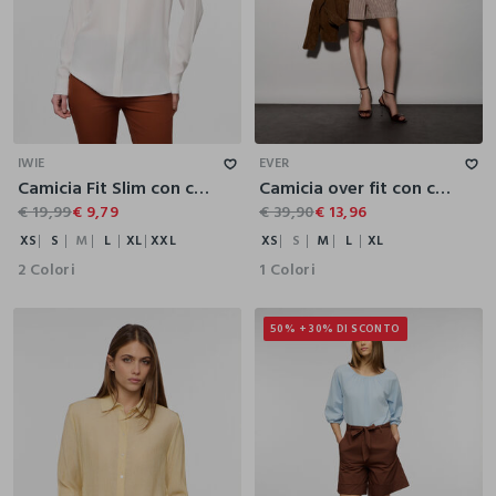
XS
S
M
L
XL
XXL
XS
S
M
L
XL
IWIE
EVER
Camicia Fit Slim con collo alla francese in pura viscosa donna
Camicia over fit con colletto alla francese in seersucker donna
€ 19,99
€ 9,79
€ 39,90
€ 13,96
XS
S
M
L
XL
XXL
XS
S
M
L
XL
2 Colori
1 Colori
50% + 30% DI SCONTO