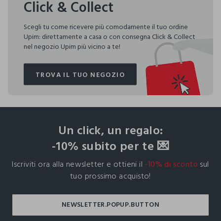
Click & Collect
Scegli tu come ricevere più comodamente il tuo ordine
Upim: direttamente a casa o con consegna Click & Collect
nel negozio Upim più vicino a te!
TROVA IL TUO NEGOZIO
TROVA IL TUO NEGOZIO
footer.ariatitle
Un click, un regalo:
-10% subito per te 💌
Iscriviti ora alla newsletter e ottieni il
-10% di sconto
sul
tuo prossimo acquisto!