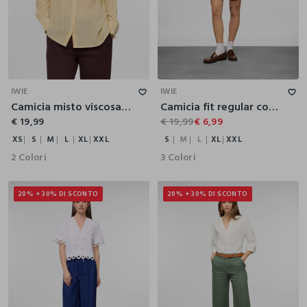
XS
S
M
L
XL
XXL
S
M
L
XL
XXL
IWIE
IWIE
Camicia misto viscosa donna
Camicia fit regular con collo rotondo arricciato in puro cotone popeline donna
€ 19,99
€ 19,99
€ 6,99
XS
S
M
L
XL
XXL
S
M
L
XL
XXL
2 Colori
3 Colori
20% + 30% DI SCONTO
20% + 30% DI SCONTO