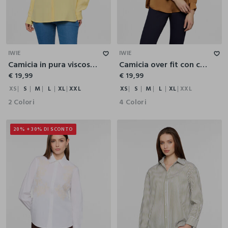
XS
S
M
L
XL
XXL
XS
S
M
L
XL
XXL
IWIE
IWIE
Camicia in pura viscosa donna
Camicia over fit con colletto alla francese in raso donna
€ 19,99
€ 19,99
XS
S
M
L
XL
XXL
XS
S
M
L
XL
XXL
2 Colori
4 Colori
20% + 30% DI SCONTO