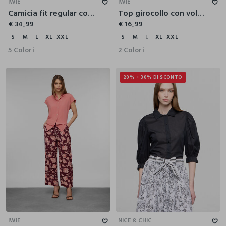
IWIE
IWIE
Camicia fit regular con colletto classico in puro lino donna
Top girocollo con volant donna
€ 34,99
€ 16,99
S
M
L
XL
XXL
S
M
L
XL
XXL
5 Colori
2 Colori
20% + 30% DI SCONTO
S
M
L
XL
XXL
XS
S
M
L
XL
XXL
IWIE
NICE & CHIC