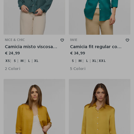
XS
S
M
L
XL
S
M
L
XL
XXL
NICE & CHIC
IWIE
Camicia misto viscosa donna
Camicia fit regular con collo coreano in puro lino donna
€ 24,99
€ 34,99
XS
S
M
L
XL
S
M
L
XL
XXL
2 Colori
5 Colori