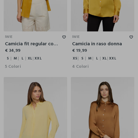
S
M
L
XL
XXL
XS
S
M
L
XL
XXL
IWIE
IWIE
Camicia fit regular con collo coreano in puro lino donna
Camicia in raso donna
€ 34,99
€ 19,99
S
M
L
XL
XXL
XS
S
M
L
XL
XXL
5 Colori
4 Colori