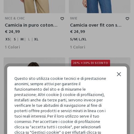
XS
S
M
L
XL
S/M
L/XL
NICE & CHIC
IWIE
Camicia in puro cotone ricamato con colletto classico donna
Camicia over fit con scollo a V donna
€ 24,99
€ 24,99
XS
S
M
L
XL
S/M
L/XL
1 Colori
1 Colori
20% + 30% DI SCONTO
Continua senza accettare
Questo sito utilizza cookie tecnici e di prestazione
anonimi, sempre attivi per garantire il
funzionamento del sito e di misurarne le
prestazione; Altri cookie (i cookie di profilazione),
installati anche da terze parti, servono invece per
verificare le tue abitudini di navigazione al fine di
poterti offrire prodotti e servizi mirati in linea con i
tuoi reali interessi. Per il loro utilizzo serve il tuo
consenso. Per accettare i cookie di profilazione
clicca su "accetta tutti i cookie", per selezionarli
clicca su "Gestisci cookie" o per rifiutarli clicca su