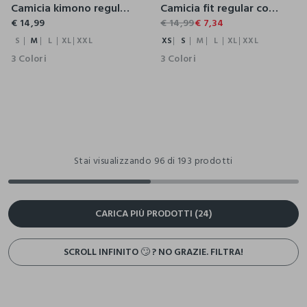
Camicia kimono regular fit con collo alla francese donna
Camicia fit regular con collo classico in cotone voile donna
€ 14,99
€ 14,99
€ 7,34
S
M
L
XL
XXL
XS
S
M
L
XL
XXL
3 Colori
3 Colori
Stai visualizzando 96 di 193 prodotti
CARICA PIÙ PRODOTTI (24)
SCROLL INFINITO 🙄 ? NO GRAZIE. FILTRA!