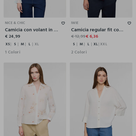
XS
S
M
L
XL
S
M
L
XL
XXL
NICE & CHIC
IWIE
Camicia con volant in chiffon donna
Camicia regular fit con colletto alla francese in jersey stretch donna
€ 24,99
€ 12,99
€ 6,36
XS
S
M
L
XL
S
M
L
XL
XXL
1 Colori
2 Colori