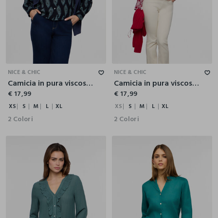
XS
S
M
L
XL
XS
S
M
L
XL
NICE & CHIC
NICE & CHIC
Camicia in pura viscosa donna
Camicia in pura viscosa donna
€ 17,99
€ 17,99
XS
S
M
L
XL
XS
S
M
L
XL
2 Colori
2 Colori