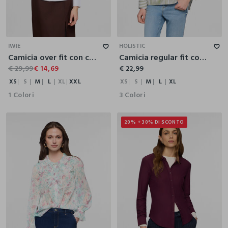
XS
S
M
L
XL
XXL
XS
S
M
L
XL
IWIE
HOLISTIC
Camicia over fit con colletto alla francese donna
Camicia regular fit con colletto alla francese in popeline donna
€ 29,99
€ 14,69
€ 22,99
XS
S
M
L
XL
XXL
XS
S
M
L
XL
1 Colori
3 Colori
20% + 30% DI SCONTO