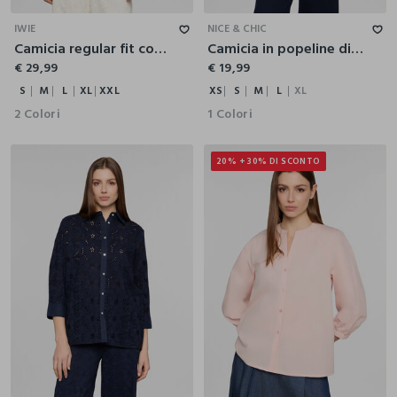
IWIE
NICE & CHIC
Camicia regular fit con collo alla francese donna
Camicia in popeline di puro cotone donna
€ 29,99
€ 19,99
S
M
L
XL
XXL
XS
S
M
L
XL
2 Colori
1 Colori
20% + 30% DI SCONTO
S
M
L
XL
XXL
S
M
L
XL
XXL