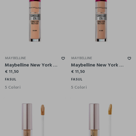
MAYBELLINE
MAYBELLINE
Maybelline New York Correttore Liquido Il Cancella Età, con Bacche di Goji e Haloxyl, Copre Occhiaie e Piccole Rughe, 00 Ivory, 6.8 ml.
Maybelline New York Correttore Liquido Il Cancella Età, con Bacche di Goji e Haloxyl, Copre Occhiaie e Piccole Rughe, 07 Sand, 6.8 ml.
€ 11,50
€ 11,50
FASUL
FASUL
5 Colori
5 Colori