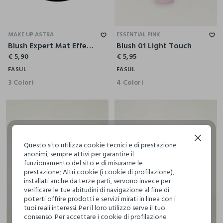
MAKE UP ASTRA
ESSENTIAL PINK
Blush Expert Mat Effect - Astra Make-Up
Blush 01 Light Touch
€ 5,90
€ 5,95
FASUL
FASUL
3 Colori
4 Colori
Continua senza accettare
Questo sito utilizza cookie tecnici e di prestazione
anonimi, sempre attivi per garantire il
funzionamento del sito e di misurarne le
prestazione; Altri cookie (i cookie di profilazione),
installati anche da terze parti, servono invece per
verificare le tue abitudini di navigazione al fine di
poterti offrire prodotti e servizi mirati in linea con i
tuoi reali interessi. Per il loro utilizzo serve il tuo
consenso. Per accettare i cookie di profilazione