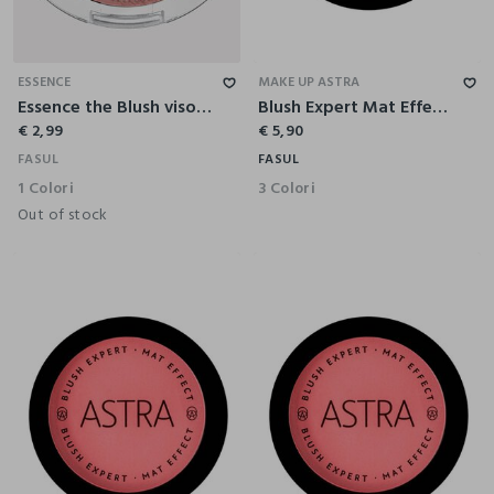
ESSENCE
MAKE UP ASTRA
Essence the Blush viso 90
Blush Expert Mat Effect - Astra Make-Up
€ 2,99
€ 5,90
FASUL
FASUL
1 Colori
3 Colori
Out of stock