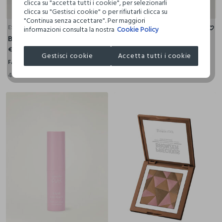
clicca su "accetta tutti i cookie", per selezionarli
clicca su "Gestisci cookie" o per rifiutarli clicca su
"Continua senza accettare". Per maggiori
ESSENTIAL PINK
ESSENTIAL PINK
informazioni consulta la nostra
Cookie Policy
Blush 03 Petal
Blush 04 Cherie
€ 5,95
€ 5,95
Gestisci cookie
Accetta tutti i cookie
FASUL
FASUL
4 Colori
4 Colori