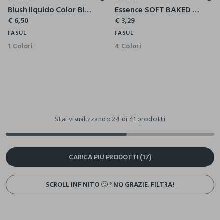
Blush liquido Color Bloom Finitura Matte – Love Cake
Essence SOFT BAKED blush 60
€ 6,50
€ 3,29
FASUL
FASUL
1 Colori
4 Colori
Stai visualizzando 24 di 41 prodotti
CARICA PIÙ PRODOTTI (17)
SCROLL INFINITO 🙄 ? NO GRAZIE. FILTRA!