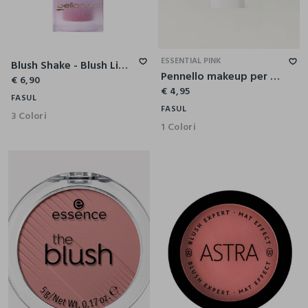
ESSENTIAL PINK
Blush Shake - Blush Liquido Effetto Soft Matte
Pennello makeup per blush
€ 6,90
€ 4,95
FASUL
FASUL
3 Colori
1 Colori