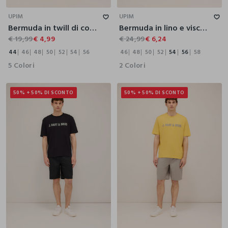
UPIM
UPIM
Bermuda in twill di cotone uomo
Bermuda in lino e viscosa uomo
€ 19,99
€ 4,99
€ 24,99
€ 6,24
44
46
48
50
52
54
56
46
48
50
52
54
56
58
5 Colori
2 Colori
50% + 50% DI SCONTO
50% + 50% DI SCONTO
46
48
50
52
54
56
46
48
50
52
54
56