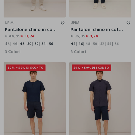
44
46
48
50
52
54
56
44
46
48
50
52
54
56
UPIM
UPIM
Pantalone chino in cotone e lyocell stretch uomo
Pantaloni chino in cotone stretch uomo
€ 44,99
€ 11,24
€ 36,99
€ 9,24
44
46
48
50
52
54
56
44
46
48
50
52
54
56
3 Colori
3 Colori
50% + 50% DI SCONTO
50% + 50% DI SCONTO