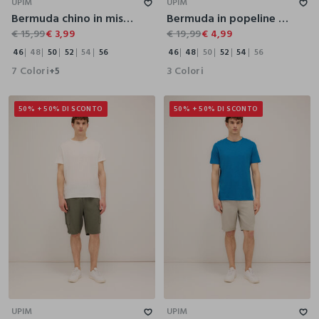
UPIM
UPIM
Bermuda chino in misto cotone uomo
Bermuda in popeline di cotone uomo
€ 15,99
€ 3,99
€ 19,99
€ 4,99
46
48
50
52
54
56
46
48
50
52
54
56
7 Colori
3 Colori
+5
50% + 50% DI SCONTO
50% + 50% DI SCONTO
44
46
48
50
52
54
56
44
46
48
50
52
54
56
UPIM
UPIM