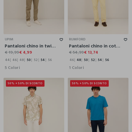
44
46
48
50
52
54
56
46
48
50
52
54
56
UPIM
RUMFORD
Pantaloni chino in twill di puro cotone uomo
Pantaloni chino in cotone stretch uomo
€ 19,99
€ 4,99
€ 54,99
€ 13,74
44
46
48
50
52
54
56
46
48
50
52
54
56
5 Colori
1 Colori
50% + 50% DI SCONTO
50% + 50% DI SCONTO