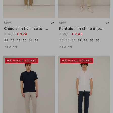
44
46
48
50
52
54
46
48
50
52
54
56
58
UPIM
UPIM
Chino slim fit in cotone stretch uomo
Pantaloni in chino in popeline di cotone uomo
€ 36,99
€ 9,24
€ 29,99
€ 7,49
44
46
48
50
52
54
46
48
50
52
54
56
58
2 Colori
2 Colori
50% + 50% DI SCONTO
50% + 50% DI SCONTO