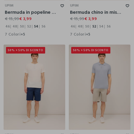
UPIM
UPIM
Bermuda in popeline misto cotone uomo
Bermuda chino in misto cotone uomo
€ 15,99
€ 3,99
€ 15,99
€ 3,99
46
48
50
52
54
56
46
48
50
52
54
56
7 Colori
7 Colori
+5
+5
50% + 50% DI SCONTO
50% + 50% DI SCONTO
46
48
50
52
54
56
46
48
50
52
54
56