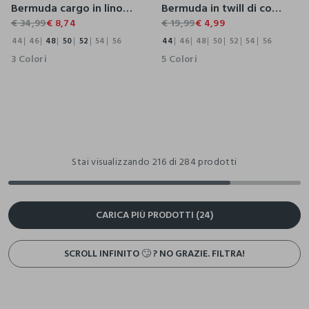
Bermuda cargo in lino e viscosa uomo
Bermuda in twill di cotone uomo
€ 34,99
€ 8,74
€ 19,99
€ 4,99
44
46
48
50
52
54
56
44
46
48
50
52
54
56
3 Colori
5 Colori
Stai visualizzando 216 di 284 prodotti
CARICA PIÙ PRODOTTI (24)
SCROLL INFINITO 🙄 ? NO GRAZIE. FILTRA!