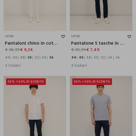
44
46
48
50
52
54
56
44
46
48
50
52
54
56
UPIM
UPIM
Pantaloni chino in cotone stretch uomo
Pantalone 5 tasche in twill misto cotone uomo
€ 36,99
€ 9,24
€ 29,99
€ 7,49
44
46
48
50
52
54
56
44
46
48
50
52
54
56
3 Colori
3 Colori
50% + 50% DI SCONTO
50% + 50% DI SCONTO