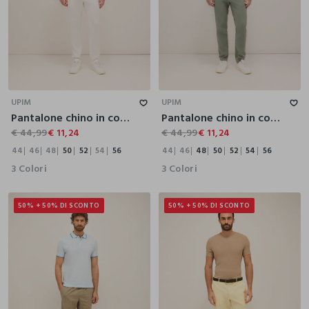
44
46
48
50
52
54
56
44
46
48
50
52
54
56
UPIM
UPIM
Pantalone chino in cotone e lyocell stretch uomo
Pantalone chino in cotone e lyocell stretch uomo
€ 44,99
€ 11,24
€ 44,99
€ 11,24
44
46
48
50
52
54
56
44
46
48
50
52
54
56
3 Colori
3 Colori
50% + 50% DI SCONTO
50% + 50% DI SCONTO