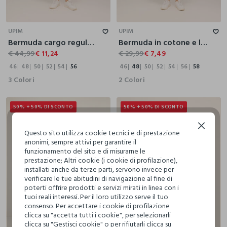
46
48
50
52
54
56
46
48
50
52
54
56
58
UPIM
UPIM
Bermuda cargo regular fit in lino uomo
Bermuda in cotone e lino stretch uomo
€ 44,99
€ 11,24
€ 29,99
€ 7,49
46
48
50
52
54
56
46
48
50
52
54
56
58
3 Colori
2 Colori
50% + 50% DI SCONTO
50% + 50% DI SCONTO
Continua senza accettare
Questo sito utilizza cookie tecnici e di prestazione
anonimi, sempre attivi per garantire il
funzionamento del sito e di misurarne le
prestazione; Altri cookie (i cookie di profilazione),
installati anche da terze parti, servono invece per
verificare le tue abitudini di navigazione al fine di
poterti offrire prodotti e servizi mirati in linea con i
tuoi reali interessi. Per il loro utilizzo serve il tuo
consenso. Per accettare i cookie di profilazione
clicca su "accetta tutti i cookie", per selezionarli
clicca su "Gestisci cookie" o per rifiutarli clicca su