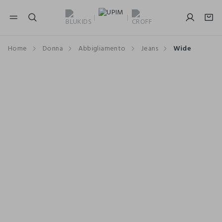
NAVIGATION.ARIA.GOTOMAINCONTENT
NAVIGATION.ARIA.GOTOFOOTER
Home
Donna
Abbigliamento
Jeans
Wide