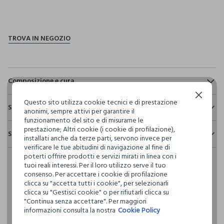
pdp.loyalty.section.advantages
Composizione e cura
Continua senza accettare
Composizione:
Questo sito utilizza cookie tecnici e di prestazione
Sostenibilità e trasparenza
75% COTONE,25% LYOCELL
anonimi, sempre attivi per garantire il
funzionamento del sito e di misurarne le
Sicurezza
prestazione; Altri cookie (i cookie di profilazione),
Spedizione e resi
Il 100% dei nostri articoli viene sottoposto a test chimico-
installati anche da terze parti, servono invece per
NON CANDEGGIARE
fisici, per verificarne il rispetto dei limiti che abbiamo
verificare le tue abitudini di navigazione al fine di
Hai fino a 30 giorni dalla consegna del tuo ordine online per
definito per l’uso di sostanze chimiche, talvolta anche più
poterti offrire prodotti e servizi mirati in linea con i
cambiare idea e restituire i prodotti che hai acquistato.
restrittivi rispetto a quelli previsti dalla normativa
tuoi reali interessi. Per il loro utilizzo serve il tuo
TEMPERATURA MASSIMA 40°C - PROCEDURA DELICATA
internazionale.
consenso. Per accettare i cookie di profilazione
clicca su "accetta tutti i cookie", per selezionarli
Clicca qui per vedere i dettagli
clicca su "Gestisci cookie" o per rifiutarli clicca su
LAVAGGIO A SECCO PROFESSIONALE CON
"Continua senza accettare". Per maggiori
TETRACLOROETILENE E TUTTI I SOLVENTI INDICATI CON IL
informazioni consulta la nostra
Cookie Policy
SEGNO F - PROCEDURA DELICATA
I nostri fornitori