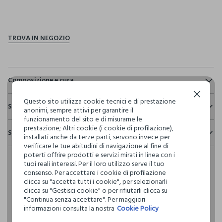
pdp.loyalty.section.advantages
Composizione e cura
Continua senza accettare
Composizione:
Questo sito utilizza cookie tecnici e di prestazione
Sostenibilità e trasparenza
100% COTONE
anonimi, sempre attivi per garantire il
funzionamento del sito e di misurarne le
Sicurezza
prestazione; Altri cookie (i cookie di profilazione),
Spedizione e resi
Il 100% dei nostri articoli viene sottoposto a test chimico-
installati anche da terze parti, servono invece per
NON CANDEGGIARE
fisici, per verificarne il rispetto dei limiti che abbiamo
verificare le tue abitudini di navigazione al fine di
Hai fino a 30 giorni dalla consegna del tuo ordine online per
definito per l’uso di sostanze chimiche, talvolta anche più
poterti offrire prodotti e servizi mirati in linea con i
cambiare idea e restituire i prodotti che hai acquistato.
restrittivi rispetto a quelli previsti dalla normativa
TEMPERATURA MASSIMA 30°C - PROCEDURA MOLTO
tuoi reali interessi. Per il loro utilizzo serve il tuo
internazionale.
DELICATA
consenso. Per accettare i cookie di profilazione
clicca su "accetta tutti i cookie", per selezionarli
Clicca qui per vedere i dettagli
clicca su "Gestisci cookie" o per rifiutarli clicca su
LAVAGGIO A SECCO PROFESSIONALE CON
"Continua senza accettare". Per maggiori
TETRACLOROETILENE E TUTTI I SOLVENTI INDICATI CON IL
informazioni consulta la nostra
Cookie Policy
SEGNO F - PROCEDURA DELICATA
I nostri fornitori