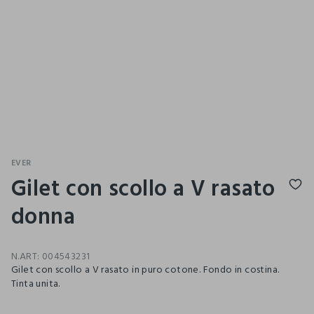
EVER
Gilet con scollo a V rasato
donna
N.ART:
004543231
Gilet con scollo a V rasato in puro cotone. Fondo in costina.
Tinta unita.