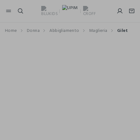
NAVIGATION.ARIA.GOTOMAINCONTENT
NAVIGATION.ARIA.GOTOFOOTER
Home
Donna
Abbigliamento
Maglieria
Gilet