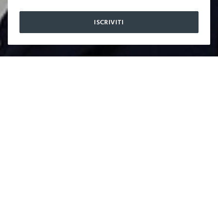
ISCRIVITI
label.color
AGGIUNGI
Upim, Gonna
Lunga Misto
Viscosa Donna,
Blu Navy,
Taglia: L
ACQUISTA ORA
ACQUISTA ORA