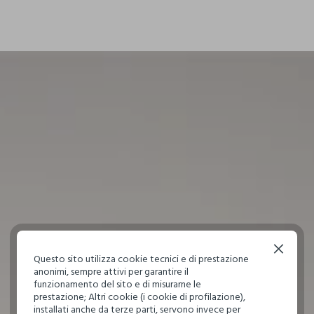
TETRACLOROETILENE E TUTTI I SOLVENTI INDICATI CON IL
SEGNO F - PROCEDURA DELICATA
I nostri fornitori
ZHEJIANG JIAXIN SILK CORP., LT
NON ASCIUGARE IN ASCIUGA BIANCHERIA A TAMBURO
ROTATIVO
MADE IN CHINA
TEMPERATURA MASSIMA DELLA PIASTRA DEL FERRO
150°C
ASCIUGARE SU UNA SUPERFICIE
Continua senza accettare
Questo sito utilizza cookie tecnici e di prestazione
anonimi, sempre attivi per garantire il
funzionamento del sito e di misurarne le
prestazione; Altri cookie (i cookie di profilazione),
installati anche da terze parti, servono invece per