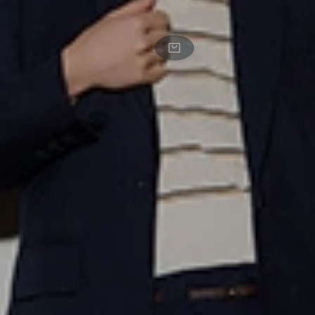
Upim, Polo
Tricot Rasata
Donna, Bianco
Panna, Taglia: L
ACQUISTA ORA
ACQUISTA ORA