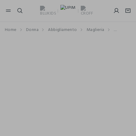
NAVIGATION.ARIA.GOTOMAINCONTENT
NAVIGATION.ARIA.GOTOFOOTER
Home
Donna
Abbigliamento
Maglieria
Maglioni