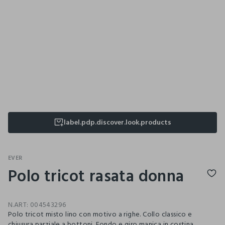
label.pdp.discover.look.products
EVER
Polo tricot rasata donna
N.ART:
004543296
Polo tricot misto lino con motivo a righe. Collo classico e
chiusura parziale a bottoni. Fondo e giro manica in costina.