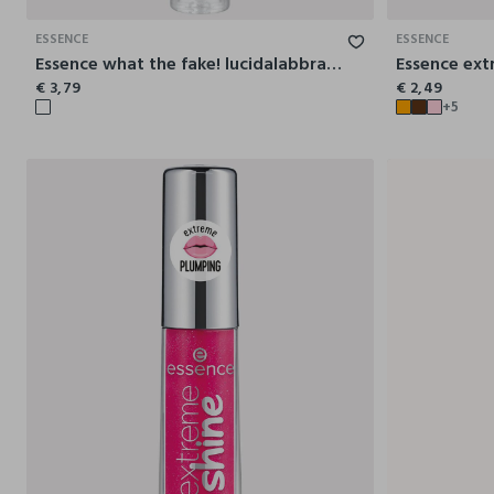
ESSENCE
ESSENCE
Essence what the fake! lucidalabbra effetto volumizzante 01
€ 3,79
€ 2,49
+5