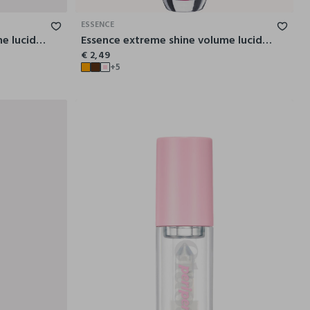
ESSENCE
Essence extreme shine volume lucidalabbra 101
Essence extreme shine volume lucidalabbra 02
€ 2,49
+5