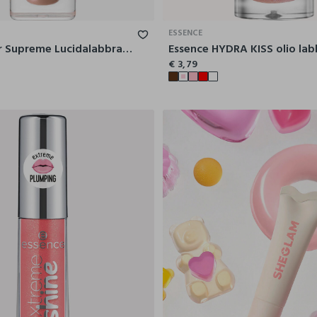
ESSENCE
Catrice Filler Supreme Lucidalabbra 050
Essence HYDRA KISS olio lab
€ 3,79