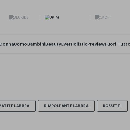
Donna
Uomo
Bambini
Beauty
Ever
Holistic
Preview
Fuori Tutt