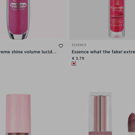
ESSENCE
Essence extreme shine volume lucidalabbra 102
€ 3,79