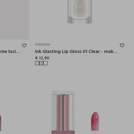
PERIPERA
Essence what the fake! extreme lucidalabbra effetto volumizzante
Ink Glasting Lip Gloss 01 Clear - make-up coreano
€ 12,90