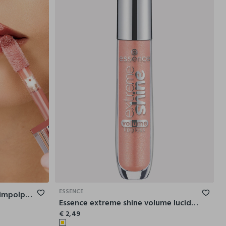
ESSENCE
Gloss Affair - Lucidalabbra Rimpolpante Nutritivo
Essence extreme shine volume lucidalabbra 08
€ 2,49