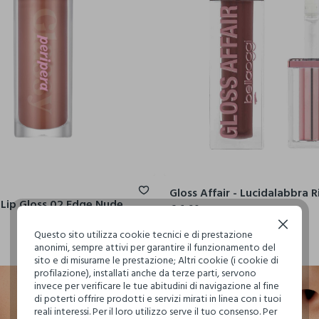
Ink Glasting Lip Gloss 02 Edge Nude - make-up coreano
€ 6,90
+4
Continua senza accettare
Questo sito utilizza cookie tecnici e di prestazione
anonimi, sempre attivi per garantire il funzionamento del
sito e di misurarne le prestazione; Altri cookie (i cookie di
profilazione), installati anche da terze parti, servono
invece per verificare le tue abitudini di navigazione al fine
di poterti offrire prodotti e servizi mirati in linea con i tuoi
reali interessi. Per il loro utilizzo serve il tuo consenso. Per