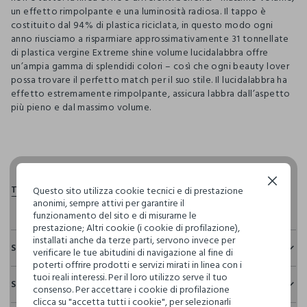
un effetto rimpolpante e una luminosità radiosa. Il tappo è
costituito dal 94% di plastica riciclata, in questo modo ogni
anno riusciamo a risparmiare approssimativamente 31 tonnellate
di plastica vergine Extreme shine volume lucidalabbra offre
un’ampia gamma di splendidi colori – così che ogni beauty lover
possa trovare il perfetto match per il suo stile. Il lucidalabbra ha
effetto estremamente rimpolpante, assicura labbra dall’aspetto
più pieno e dal massimo volume.
pdp.loyalty.section.advantages
Continua senza accettare
Questo sito utilizza cookie tecnici e di prestazione
anonimi, sempre attivi per garantire il
funzionamento del sito e di misurarne le
prestazione; Altri cookie (i cookie di profilazione),
installati anche da terze parti, servono invece per
Sostenibilità e trasparenza
verificare le tue abitudini di navigazione al fine di
poterti offrire prodotti e servizi mirati in linea con i
Sicurezza
tuoi reali interessi. Per il loro utilizzo serve il tuo
Spedizione e resi
consenso. Per accettare i cookie di profilazione
Il 100% dei nostri articoli viene sottoposto a test chimico-
clicca su "accetta tutti i cookie", per selezionarli
fisici, per verificarne il rispetto dei limiti che abbiamo