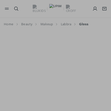
NAVIGATION.ARIA.GOTOMAINCONTENT
NAVIGATION.ARIA.GOTOFOOTER
Home
Beauty
Makeup
Labbra
Gloss