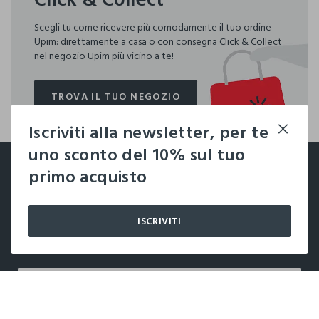
Scegli tu come ricevere più comodamente il tuo ordine
Upim: direttamente a casa o con consegna Click & Collect
nel negozio Upim più vicino a te!
TROVA IL TUO NEGOZIO
TROVA IL TUO NEGOZIO
Iscriviti alla newsletter, per te
footer.ariatitle
uno sconto del 10% sul tuo
Un click, un regalo:
primo acquisto
-10% subito per te 💌
ISCRIVITI
Iscriviti ora alla newsletter e ottieni il
-10% di sconto
sul
tuo prossimo acquisto!
label.color
AGGIUNGI