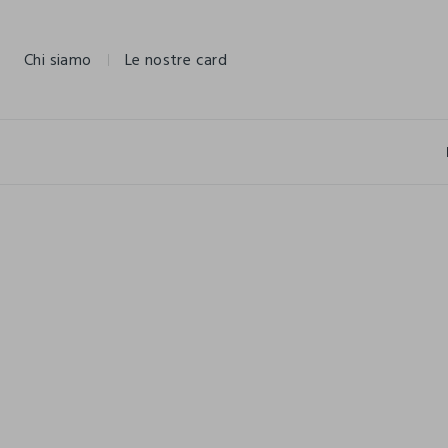
NAVIGATION.ARIA.GOTOMAINCONTENT
NAVIGATION.ARIA.GOTOFOOTER
Chi siamo
Le nostre card
FUORITUTTO
FUORITUTTO