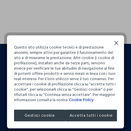
Continua senza accettare
Questo sito utilizza cookie tecnici e di prestazione
anonimi, sempre attivi per garantire il funzionamento del
sito e di misurarne le prestazione; Altri cookie (i cookie di
profilazione), installati anche da terze parti, servono
invece per verificare le tue abitudini di navigazione al fine
di poterti offrire prodotti e servizi mirati in linea con i tuoi
reali interessi. Per il loro utilizzo serve il tuo consenso. Per
accettare i cookie di profilazione clicca su "accetta tutti i
cookie", per selezionarli clicca su "Gestisci cookie" o per
rifiutarli clicca su "Continua senza accettare". Per maggiori
informazioni consulta la nostra
Cookie Policy
FUORI TUTTO
Gestisci cookie
Accetta tutti i cookie