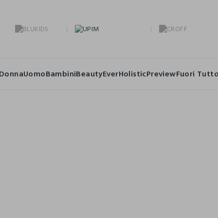
Donna
Uomo
Bambini
Beauty
Ever
Holistic
Preview
Fuori Tutt