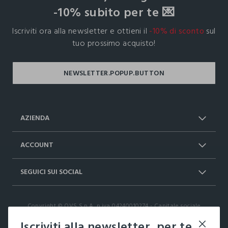
-10% subito per te 💌
Iscriviti ora alla newsletter e ottieni il
-10% di sconto
sul
tuo prossimo acquisto!
AZIENDA
Chi Siamo
Franchising
ACCOUNT
Spedizioni
Resi e cambi
Log in / Sign in
Ordini
SEGUICI SUI SOCIAL
Dichiarazione accessibilità
RaccogliAMO
Carta Fedeltà Upim
I nostri partner
Facebook
Instagram
FAQ
Contattaci: 0412399081 (lun-ven 9-
Copyright © OVS S.p.A, p.iva 04240010274 - Capitale sociale
TikTok
17)
290.923.470,04
Iscriviti alla newsletter, per te