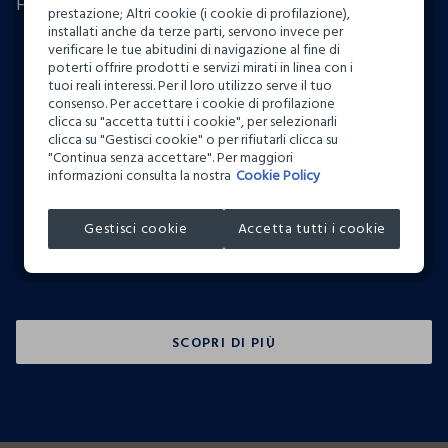
Fuori Tutto.
prestazione; Altri cookie (i cookie di profilazione),
installati anche da terze parti, servono invece per
verificare le tue abitudini di navigazione al fine di
poterti offrire prodotti e servizi mirati in linea con i
tuoi reali interessi. Per il loro utilizzo serve il tuo
consenso. Per accettare i cookie di profilazione
clicca su "accetta tutti i cookie", per selezionarli
clicca su "Gestisci cookie" o per rifiutarli clicca su
"Continua senza accettare". Per maggiori
FUORI TUTTO
Bambino
informazioni consulta la nostra
Cookie Policy
Gestisci cookie
Accetta tutti i cookie
SCOPRI DI PIÙ
SCOPRI DI PIÙ