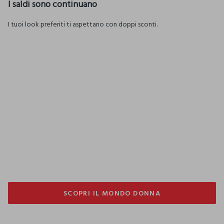
I saldi sono continuano
I tuoi look preferiti ti aspettano con doppi sconti.
FUORI TUTTO
Abbigliamento
SCOPRI IL MONDO DONNA
SCOPRI IL MONDO DONNA