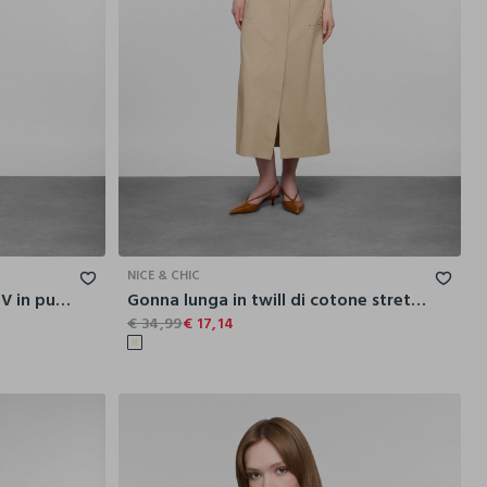
M
L
XL
XS
S
M
L
XL
NICE & CHIC
Camicia over fit con scollo a V in puro cotone donna
Gonna lunga in twill di cotone stretch donna
€ 34,99
€ 17,14