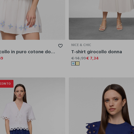
XS
S
M
L
XL
XS
S
NICE & CHIC
Blusa a girocollo in puro cotone donna
T-shirt girocollo donna
69
€ 14,99
€ 7,34
SCONTO