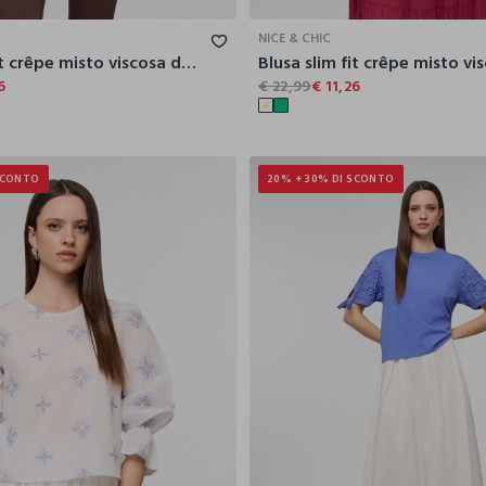
NICE & CHIC
Blusa slim fit crêpe misto viscosa donna
6
€ 22,99
€ 11,26
SCONTO
20% + 30% DI SCONTO