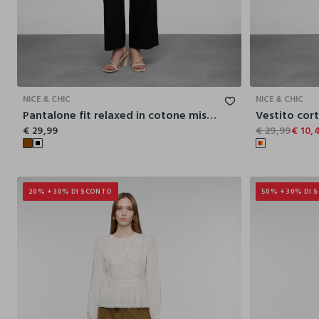
XS
S
M
L
XL
XXL
NICE & CHIC
NICE & CHIC
Pantalone fit relaxed in cotone misto lino donna
€ 29,99
€ 29,99
€ 10,
20% + 30% DI SCONTO
50% + 30% DI 