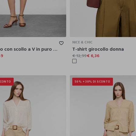
XS
S
M
L
XL
XS
S
NICE & CHIC
Vestito corto con scollo a V in puro cotone popeline donna
T-shirt girocollo donna
49
€ 12,99
€ 6,36
SCONTO
50% + 30% DI SCONTO