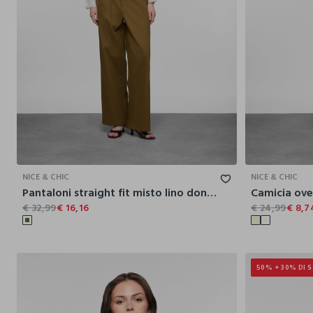
XS
S
M
L
XL
NICE & CHIC
NICE & CHIC
Pantaloni straight fit misto lino donna
€ 32,99
€ 16,16
€ 24,99
€ 8,7
50% + 30% DI 