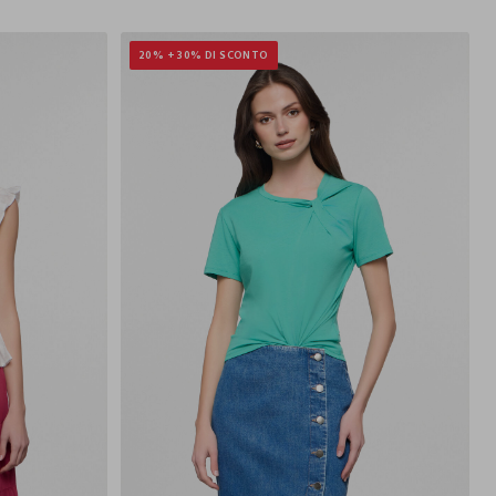
20% + 30% DI SCONTO
M
L
XL
XS
S
M
L
XL