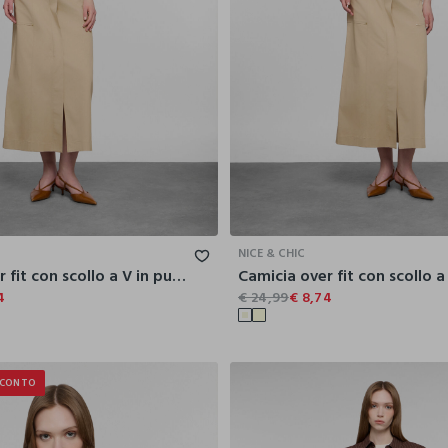
XS
S
M
L
XL
XS
S
NICE & CHIC
Camicia over fit con scollo a V in puro cotone donna
4
€ 24,99
€ 8,74
SCONTO