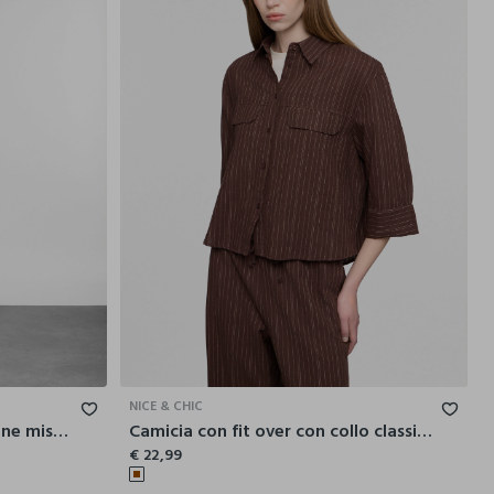
L
XL
XXL
XS
S
M
L
XL
NICE & CHIC
Pantalone fit relaxed in cotone misto lino donna
Camicia con fit over con collo classico in misto lino donna
€ 22,99