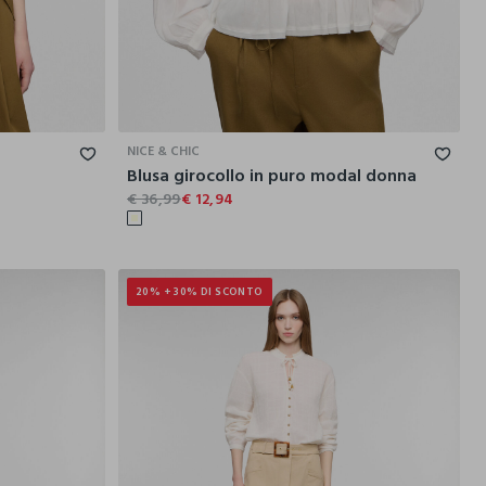
M
L
XL
XS
S
M
L
XL
NICE & CHIC
Blusa girocollo in puro modal donna
€ 36,99
€ 12,94
20% + 30% DI SCONTO