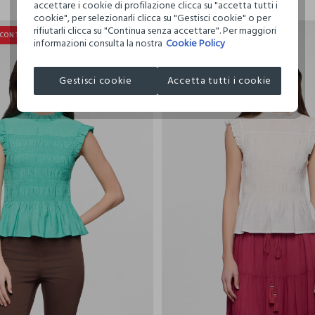
accettare i cookie di profilazione clicca su "accetta tutti i
cookie", per selezionarli clicca su "Gestisci cookie" o per
rifiutarli clicca su "Continua senza accettare". Per maggiori
SCONTO
20% + 30% DI SCONTO
informazioni consulta la nostra
Cookie Policy
Gestisci cookie
Accetta tutti i cookie
XS
S
M
L
XL
XS
S