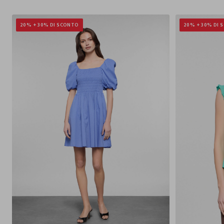
20% + 30% DI SCONTO
20% + 30% DI 
XS
S
M
L
XL