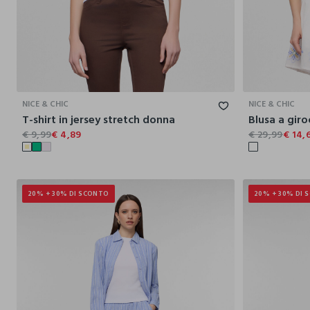
XS
S
M
L
XL
NICE & CHIC
NICE & CHIC
T-shirt in jersey stretch donna
€ 9,99
€ 4,89
€ 29,99
€ 14,
20% + 30% DI SCONTO
20% + 30% DI 