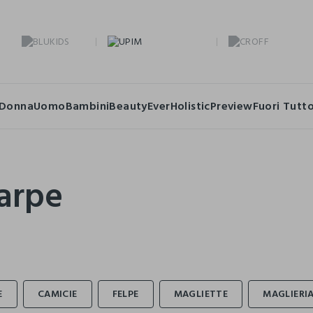
Donna
Uomo
Bambini
Beauty
Ever
Holistic
Preview
Fuori Tutt
arpe