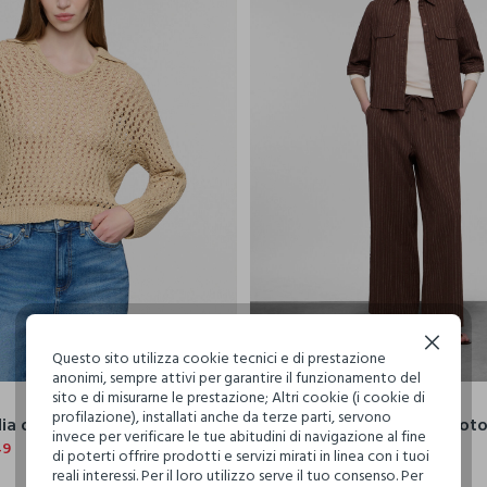
Continua senza accettare
Questo sito utilizza cookie tecnici e di prestazione
XS
S
M
L
XL
XS
S
M
anonimi, sempre attivi per garantire il funzionamento del
sito e di misurarne le prestazione; Altri cookie (i cookie di
NICE & CHIC
profilazione), installati anche da terze parti, servono
lia operata donna
invece per verificare le tue abitudini di navigazione al fine
49
€ 29,99
di poterti offrire prodotti e servizi mirati in linea con i tuoi
reali interessi. Per il loro utilizzo serve il tuo consenso. Per