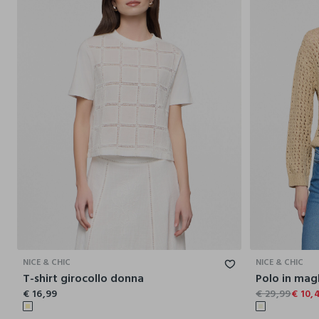
XS
S
M
L
XL
NICE & CHIC
NICE & CHIC
T-shirt girocollo donna
Polo in mag
€ 16,99
€ 29,99
€ 10,