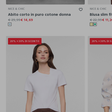
NICE & CHIC
NICE & CHIC
Abito corto in puro cotone donna
€ 29,99
€ 14,69
€ 22,99
€ 11,2
20% + 30% DI SCONTO
20% + 30% DI 