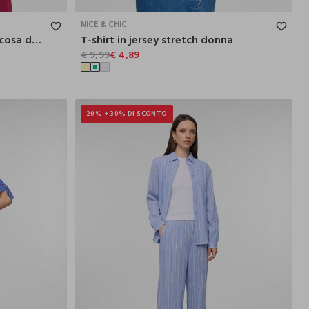
NICE & CHIC
Blusa slim fit crêpe misto viscosa donna
T-shirt in jersey stretch donna
€ 9,99
€ 4,89
20% + 30% DI SCONTO