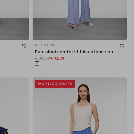
M
L
XL
XS
S
M
L
XL
NICE & CHIC
Pantaloni comfort fit in cotone con filo lurex donna
€ 24,99
€ 12,24
20% + 30% DI SCONTO