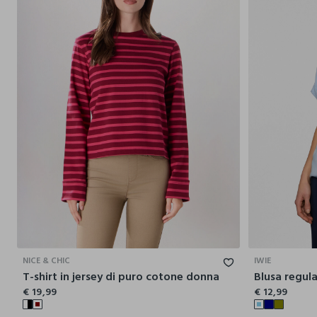
XS
S
M
L
XL
NICE & CHIC
IWIE
T-shirt in jersey di puro cotone donna
Blusa regula
€ 19,99
€ 12,99