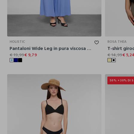
XS
S
M
L
XL
HOLISTIC
ROSA THEA
Pantaloni Wide Leg in pura viscosa donna
T-shirt giro
€ 19,99
€ 9,79
€ 14,99
€ 5,2
50% + 30% DI 