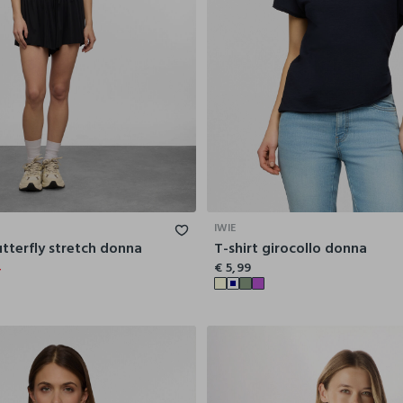
XS
S
M
L
XL
S
M
IWIE
utterfly stretch donna
T-shirt girocollo donna
4
€ 5,99