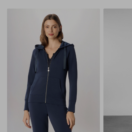
S
M
L
XL
XXL