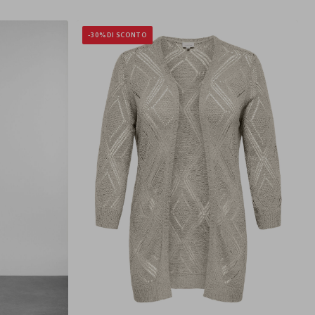
-30%
DI SCONTO
M
L
XL
S
M
L
XL