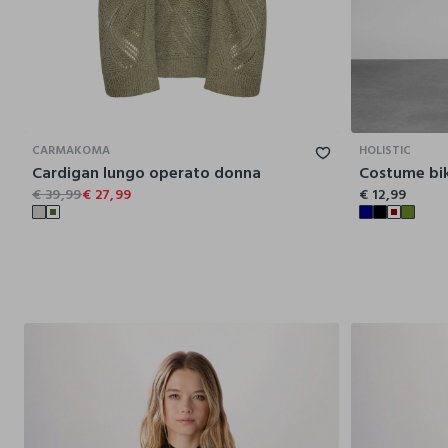
S
M
L
XL
CARMAKOMA
HOLISTIC
Cardigan lungo operato donna
€ 39,99
€ 27,99
€ 12,99