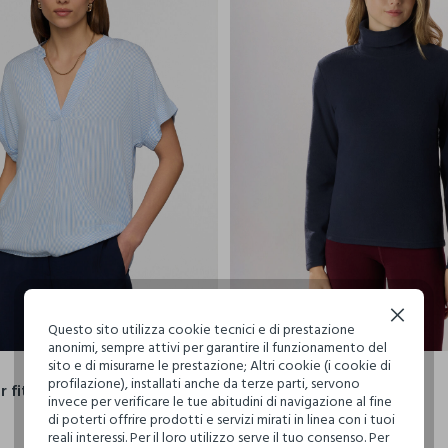
Continua senza accettare
Questo sito utilizza cookie tecnici e di prestazione
40
42
44
46
48
XS
S
M
anonimi, sempre attivi per garantire il funzionamento del
sito e di misurarne le prestazione; Altri cookie (i cookie di
HOLISTIC
profilazione), installati anche da terze parti, servono
r fit con scollo a V donna
Lupetto in pile donna
invece per verificare le tue abitudini di navigazione al fine
€ 9,99
di poterti offrire prodotti e servizi mirati in linea con i tuoi
+4
reali interessi. Per il loro utilizzo serve il tuo consenso. Per