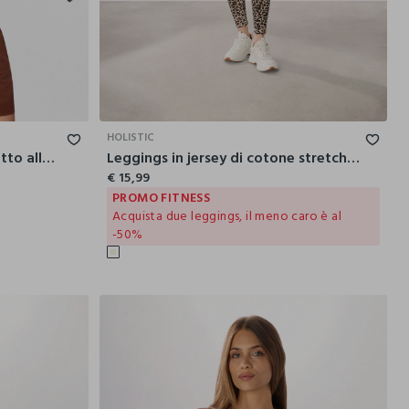
L
XL
XXL
S
M
L
XL
XXL
HOLISTIC
Camicia Fit Regular con colletto alla francese in puro lino donna
Leggings in jersey di cotone stretch donna
€ 15,99
PROMO FITNESS
Acquista due leggings, il meno caro è al
-50%