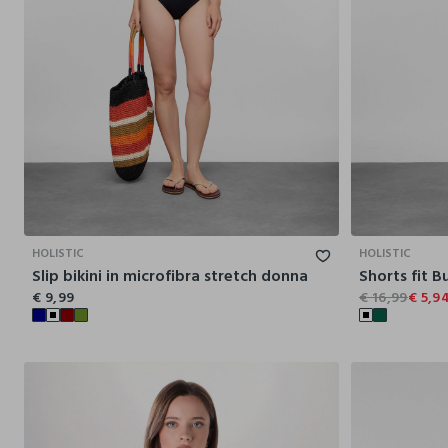
42
44
46
48
50
HOLISTIC
HOLISTIC
Slip bikini in microfibra stretch donna
Shorts fit B
€ 9,99
€ 16,99
€ 5,9