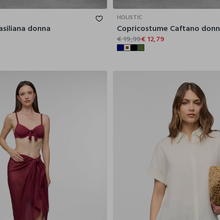
HOLISTIC
siliana donna
Copricostume Caftano don
€ 19,99
€ 12,79