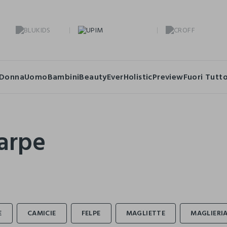
Donna
Uomo
Bambini
Beauty
Ever
Holistic
Preview
Fuori Tutt
arpe