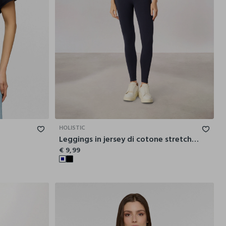
L
XL
XXL
XS
S
M
L
XL
XXL
HOLISTIC
Leggings in jersey di cotone stretch Holistic fitness donna
€ 9,99