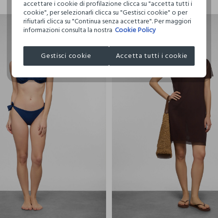
accettare i cookie di profilazione clicca su "accetta tutti i
cookie", per selezionarli clicca su "Gestisci cookie" o per
rifiutarli clicca su "Continua senza accettare". Per maggiori
20% + 20% DI SCONTO
informazioni consulta la nostra
Cookie Policy
Gestisci cookie
Accetta tutti i cookie
40
42
44
46
48
S