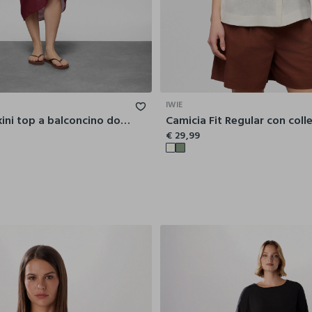
42
44
46
48
50
52
S
M
IWIE
Costume bikini top a balconcino donna
€ 29,99