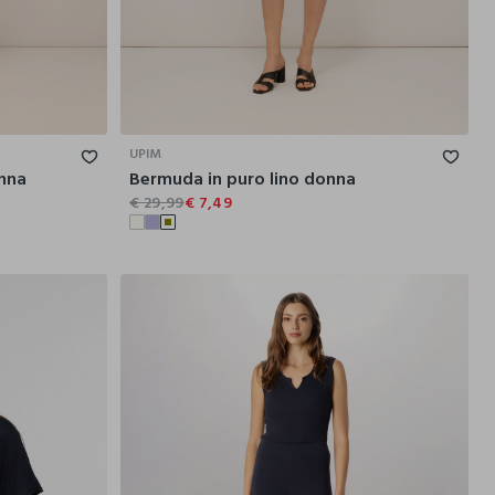
46
48
50
S
M
L
XL
XXL
UPIM
onna
Bermuda in puro lino donna
€ 29,99
€ 7,49