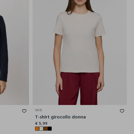
L
XL
XXL
S
M
L
XL
XXL
IWIE
T-shirt girocollo donna
€ 5,99