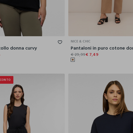
S
M
L
XL
XXL
38
40
42
44
NICE & CHIC
collo donna curvy
Pantaloni in puro cotone d
4
€ 29,99
€ 7,49
SCONTO