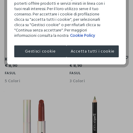
poterti offrire prodotti e servizi mirati in linea con i
tuoi reali interessi. Per il loro utilizzo serve il tuo
consenso. Per accettare i cookie di profilazione
clicca su "accetta tutti i cookie", per selezionarli
clicca su "Gestisci cookie" o per rifiutarli clicca su
"Continua senza accettare". Per maggiori
informazioni consulta la nostra
Cookie Policy
Gestisci cookie
Accetta tutti i cookie
Kiss Affair Creamy - Rossetto In Stick Formula Creamy - Effetto Brillante
My Skin Bb Cream - Crema Colorata
€ 8,90
€ 8,90
FASUL
FASUL
5 Colori
3 Colori