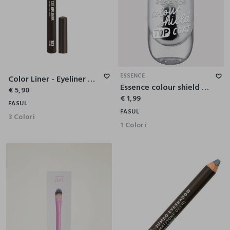
ESSENCE
Color Liner - Eyeliner Colorato
Essence colour shield smalto unghie top coat
€ 5,90
€ 1,99
FASUL
FASUL
3 Colori
1 Colori