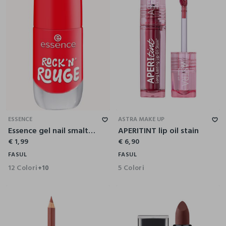
ESSENCE
ASTRA MAKE UP
Essence gel nail smalto unghie effetto gel 25
APERITINT lip oil stain
€ 1,99
€ 6,90
FASUL
FASUL
12 Colori
5 Colori
+10