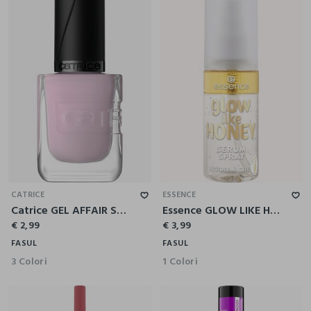
CATRICE
ESSENCE
Catrice GEL AFFAIR Smalto Unghie Effetto Gel 048
Essence GLOW LIKE HONEY siero viso in spray
€ 2,99
€ 3,99
FASUL
FASUL
3 Colori
1 Colori