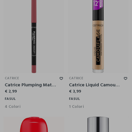
CATRICE
CATRICE
Catrice Plumping Matita Labbra 050
Catrice Liquid Camouflage Correttore 010
€ 2,99
€ 3,99
FASUL
FASUL
4 Colori
1 Colori