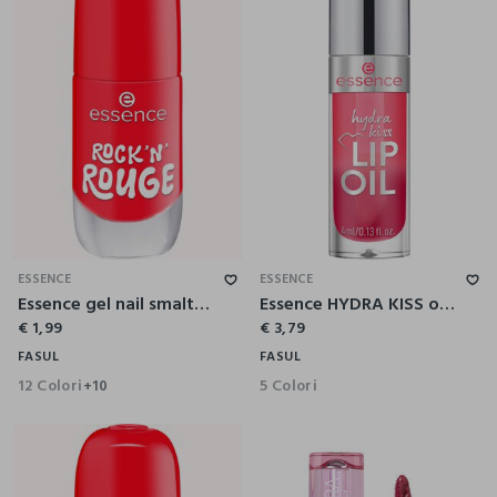
ESSENCE
ESSENCE
Essence gel nail smalto unghie effetto gel 16
Essence HYDRA KISS olio labbra 03
€ 1,99
€ 3,79
FASUL
FASUL
12 Colori
5 Colori
+10