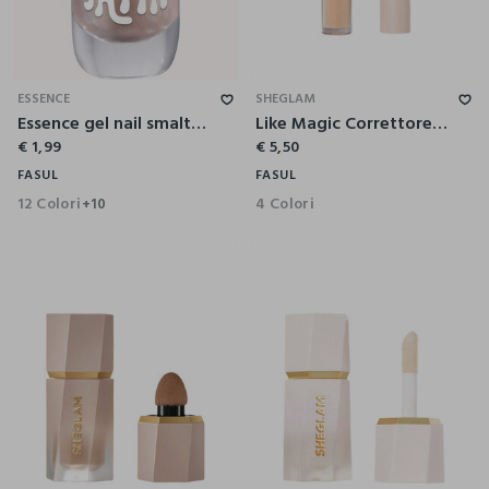
ESSENCE
SHEGLAM
Essence gel nail smalto unghie effetto gel 09
Like Magic Correttore Idratante-Fair
€ 1,99
€ 5,50
FASUL
FASUL
12 Colori
4 Colori
+10