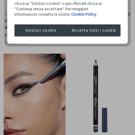
clicca su "Gestisci cookie" o per rifiutarli clicca su
"Continua senza accettare". Per maggiori
informazioni consulta la nostra
Cookie Policy
SHEGLAM
Instayoung - Correttore Anti-Age
Contour liquido Sun Sculpt – Warm Honey
€ 7,50
€ 6,50
Gestisci cookie
Accetta tutti i cookie
FASUL
FASUL
6 Colori
+4
7 Colori
+5