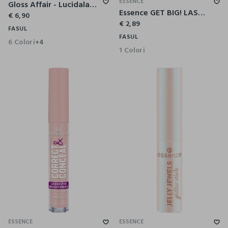
ESSENCE
Gloss Affair - Lucidalabbra Rimpolpante Nutritivo
Essence GET BIG! LASHES VOLUME BOOST mascara
€ 6,90
€ 2,89
FASUL
FASUL
6 Colori
+4
1 Colori
ESSENCE
ESSENCE