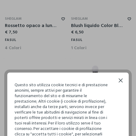
SHEGLAM
SHEGLAM
Rossetto opaco a lunga tenuta Dynamatte Boom – High Key
Blush liquido Color Bloom Finitura Matte – Rose Ritual
€ 7,50
€ 6,50
FASUL
FASUL
4 Colori
1 Colori
Continua senza accettare
Questo sito utilizza cookie tecnici e di prestazione
anonimi, sempre attivi per garantire il
funzionamento del sito e di misurarne le
prestazione; Altri cookie (i cookie di profilazione),
installati anche da terze parti, servono invece per
verificare le tue abitudini di navigazione al fine di
poterti offrire prodotti e servizi mirati in linea con i
tuoi reali interessi. Per il loro utilizzo serve il tuo
consenso. Per accettare i cookie di profilazione
clicca su "accetta tutti i cookie", per selezionarli