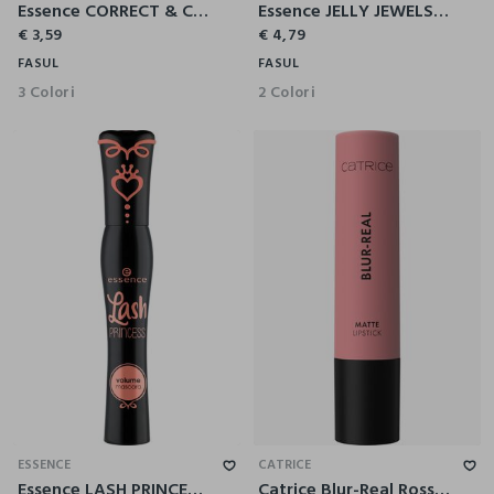
Essence CORRECT & CONCEAL UNDER EYE correttore occhiaie 10
Essence JELLY JEWELS glitter stick occhi & viso 03
€ 3,59
€ 4,79
FASUL
FASUL
3 Colori
2 Colori
ESSENCE
CATRICE
Essence LASH PRINCESS sculpted volume mascara
Catrice Blur-Real Rossetto Opaco 010