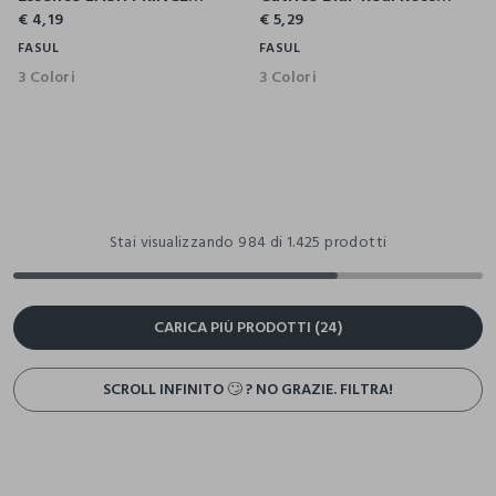
€ 4,19
€ 5,29
FASUL
FASUL
3 Colori
3 Colori
Stai visualizzando 984 di 1.425 prodotti
CARICA PIÙ PRODOTTI (24)
SCROLL INFINITO 🙄 ? NO GRAZIE. FILTRA!