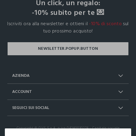
Un click, un regalo:
-10% subito per te 💌
Iscriviti ora alla newsletter e ottieni il
-10% di sconto
sul
tuo prossimo acquisto!
AZIENDA
Chi Siamo
Franchising
ACCOUNT
Spedizioni
Resi e cambi
Log in / Sign in
Ordini
SEGUICI SUI SOCIAL
Dichiarazione accessibilità
RaccogliAMO
Carta Fedeltà Upim
I nostri partner
Facebook
Instagram
FAQ
Contattaci: 0412399081 (lun-ven 9-
Copyright © OVS S.p.A, p.iva 04240010274 - Capitale sociale
TikTok
17)
290.923.470,04