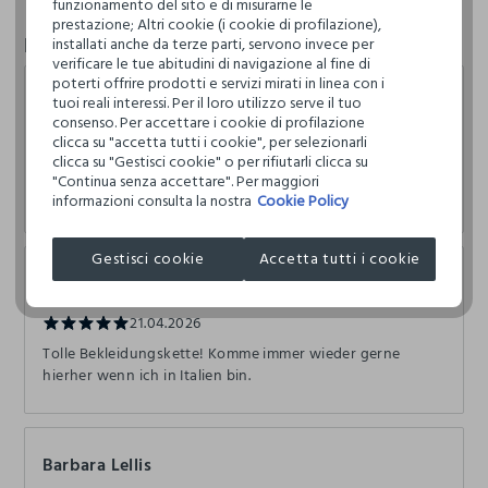
funzionamento del sito e di misurarne le
prestazione; Altri cookie (i cookie di profilazione),
Recensioni
installati anche da terze parti, servono invece per
verificare le tue abitudini di navigazione al fine di
poterti offrire prodotti e servizi mirati in linea con i
Danilo
tuoi reali interessi. Per il loro utilizzo serve il tuo
consenso. Per accettare i cookie di profilazione
clicca su "accetta tutti i cookie", per selezionarli
19.05.2026
clicca su "Gestisci cookie" o per rifiutarli clicca su
Negozio super ordinato e ben fornito, staff super gentile,
"Continua senza accettare". Per maggiori
disponibile e preparato Consigliatissimo
informazioni consulta la nostra
Cookie Policy
Gestisci cookie
Accetta tutti i cookie
M M
21.04.2026
Tolle Bekleidungskette! Komme immer wieder gerne
hierher wenn ich in Italien bin.
Barbara Lellis