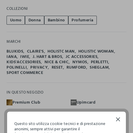
COLLEZIONI
Uomo
Donna
Bambino
Profumeria
MARCHI
BLUKIDS
CLAIRE'S
HOLISTC MAN
HOLISTIC WOMAN
IANA
IWIE
J. HART & BROS
JC ACCESSORIES
KIDS'ACCESORIES
NICE & CHIC
NYMOS
PERLETTI
POLINELLI
PRIVACY
RESET
RUMFORD
SHEGLAM
SPORT COMMERCE
IN QUESTO NEGOZIO
Premium Club
Upimcard
Giftcard
Iniziativa Enilive
Continua senza accettare
Questo sito utilizza cookie tecnici e di prestazione
anonimi, sempre attivi per garantire il