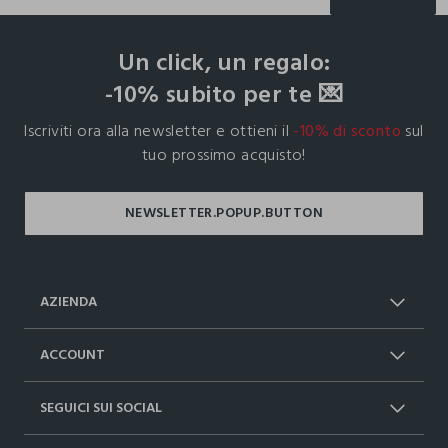
footer.ariatitle
Un click, un regalo:
-10% subito per te 💌
Iscriviti ora alla newsletter e ottieni il
-10% di sconto
sul
tuo prossimo acquisto!
AZIENDA
Chi Siamo
Franchising
ACCOUNT
Spedizioni
Resi e cambi
Log in / Sign in
Ordini
SEGUICI SUI SOCIAL
Dichiarazione accessibilità
RaccogliAMO
Carta Fedeltà Upim
I nostri partner
Facebook
Instagram