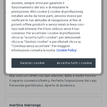
anonimi, sempre attivi per garantire il
funzionamento del sito e di misurarne le
prestazione; Altri cookie (i cookie di profilazione),
Recensioni
installati anche da terze parti, servono invece per
verificare le tue abitudini di navigazione al fine di
poterti offrire prodotti e servizi mirati in linea con i
francesco siino
tuoi reali interessi. Per il loro utilizzo serve il tuo
consenso. Per accettare i cookie di profilazione
29.07.2026
clicca su "accetta tutti i cookie", per selezionarli
Tante soluzioni per tanti eventi
clicca su "Gestisci cookie" o per rifiutarli clicca su
"Continua senza accettare". Per maggiori
informazioni consulta la nostra
Cookie Policy
Valentina Renna
Gestisci cookie
Accetta tutti i cookie
31.05.2026
Mai visto un UPIM così ben allestito. Bello e molto fornito
il reparto cosmeticii/behry. Perfetta l’esposizione dei capi.
Personale gentilissimo. Aperto di domenica.
martina matranga