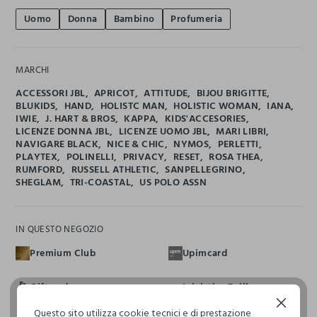
Uomo
Donna
Bambino
Profumeria
MARCHI
ACCESSORI JBL
APRICOT
ATTITUDE
BIJOU BRIGITTE
BLUKIDS
HAND
HOLISTC MAN
HOLISTIC WOMAN
IANA
IWIE
J. HART & BROS
KAPPA
KIDS'ACCESORIES
LICENZE DONNA JBL
LICENZE UOMO JBL
MARI LIBRI
NAVIGARE BLACK
NICE & CHIC
NYMOS
PERLETTI
PLAYTEX
POLINELLI
PRIVACY
RESET
ROSA THEA
RUMFORD
RUSSELL ATHLETIC
SANPELLEGRINO
SHEGLAM
TRI-COASTAL
US POLO ASSN
IN QUESTO NEGOZIO
Premium Club
Upimcard
Giftcard
Iniziativa Enilive
Continua senza accettare
Questo sito utilizza cookie tecnici e di prestazione