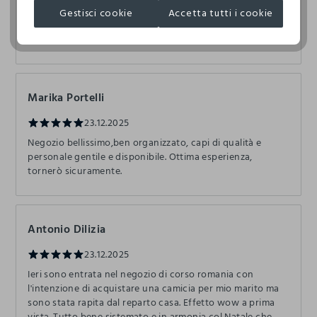
Gestisci cookie
Accetta tutti i cookie
24.12.2025
Personale gentile e disponibile!
Marika Portelli
23.12.2025
Negozio bellissimo,ben organizzato, capi di qualità e
personale gentile e disponibile. Ottima esperienza,
tornerò sicuramente.
Antonio Dilizia
23.12.2025
Ieri sono entrata nel negozio di corso romania con
l'intenzione di acquistare una camicia per mio marito ma
sono stata rapita dal reparto casa. Effetto wow a prima
vista. Tutto bene sistemato e in armonia col Natale che