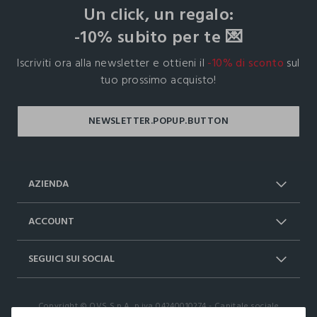
Un click, un regalo:
-10% subito per te 💌
Iscriviti ora alla newsletter e ottieni il
-10% di sconto
sul
tuo prossimo acquisto!
AZIENDA
Chi Siamo
Franchising
ACCOUNT
Spedizioni
Resi e cambi
Log in / Sign in
Ordini
SEGUICI SUI SOCIAL
Dichiarazione accessibilità
RaccogliAMO
Carta Fedeltà Upim
I nostri partner
Facebook
Instagram
FAQ
Contattaci: 0412399081 (lun-ven 9-
Copyright © OVS S.p.A, p.iva 04240010274 - Capitale sociale
TikTok
17)