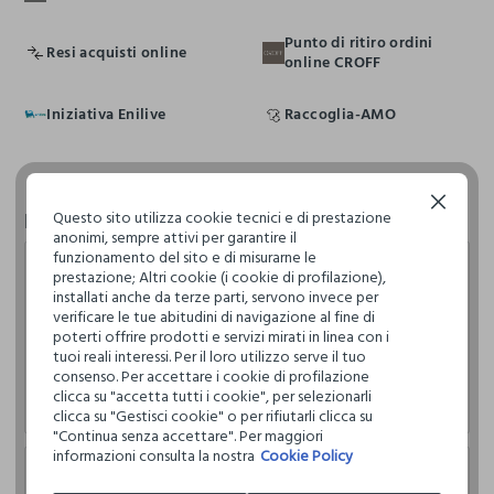
Punto di ritiro ordini
Resi acquisti online
online CROFF
Iniziativa Enilive
Raccoglia-AMO
Continua senza accettare
Recensioni
Questo sito utilizza cookie tecnici e di prestazione
anonimi, sempre attivi per garantire il
funzionamento del sito e di misurarne le
prestazione; Altri cookie (i cookie di profilazione),
Francesca Diaferia
installati anche da terze parti, servono invece per
verificare le tue abitudini di navigazione al fine di
24.12.2025
poterti offrire prodotti e servizi mirati in linea con i
Personale super gentile, soprattutto la commessa Luisa
tuoi reali interessi. Per il loro utilizzo serve il tuo
signora molto disponibile e cura del servizio al cliente ci
consenso. Per accettare i cookie di profilazione
ritornerò sicuramente
clicca su "accetta tutti i cookie", per selezionarli
clicca su "Gestisci cookie" o per rifiutarli clicca su
"Continua senza accettare". Per maggiori
informazioni consulta la nostra
Cookie Policy
silvia davino