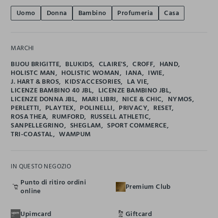
Uomo
Donna
Bambino
Profumeria
Casa
MARCHI
BIJOU BRIGITTE
BLUKIDS
CLAIRE'S
CROFF
HAND
HOLISTC MAN
HOLISTIC WOMAN
IANA
IWIE
J. HART & BROS
KIDS'ACCESORIES
LA VIE
LICENZE BAMBINO 40 JBL
LICENZE BAMBINO JBL
LICENZE DONNA JBL
MARI LIBRI
NICE & CHIC
NYMOS
PERLETTI
PLAYTEX
POLINELLI
PRIVACY
RESET
ROSA THEA
RUMFORD
RUSSELL ATHLETIC
SANPELLEGRINO
SHEGLAM
SPORT COMMERCE
TRI-COASTAL
WAMPUM
IN QUESTO NEGOZIO
Punto di ritiro ordini
Premium Club
online
Upimcard
Giftcard