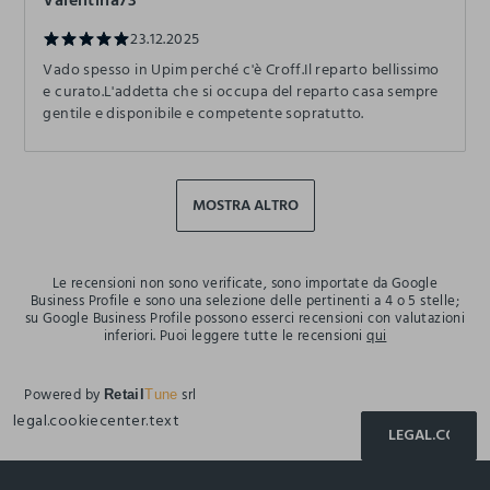
23.12.2025
Vado spesso in Upim perché c'è Croff.Il reparto bellissimo
e curato.L'addetta che si occupa del reparto casa sempre
gentile e disponibile e competente sopratutto.
MOSTRA ALTRO
Le recensioni non sono verificate, sono importate da Google
Business Profile e sono una selezione delle pertinenti a 4 o 5 stelle;
su Google Business Profile possono esserci recensioni con valutazioni
inferiori. Puoi leggere tutte le recensioni
qui
Powered by
srl
Retail
Tune
legal.cookiecenter.text
LEGAL.COOKIE
footer.ariatitle