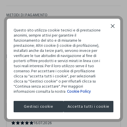
METODI DI PAGAMENTO
Samsung Pay
Continua senza accettare
Questo sito utilizza cookie tecnici e di prestazione
anonimi, sempre attivi per garantire il
funzionamento del sito e di misurarne le
prestazione; Altri cookie (i cookie di profilazione),
installati anche da terze parti, servono invece per
Recensioni
verificare le tue abitudini di navigazione al fine di
poterti offrire prodotti e servizi mirati in linea con i
tuoi reali interessi. Per il loro utilizzo serve il tuo
Silvia M
consenso. Per accettare i cookie di profilazione
clicca su "accetta tutti i cookie", per selezionarli
clicca su "Gestisci cookie" o per rifiutarli clicca su
16.07.2026
"Continua senza accettare". Per maggiori
Commesse gentilissime e bellissime cose.
informazioni consulta la nostra
Cookie Policy
Gestisci cookie
Accetta tutti i cookie
Primo Min
16.07.2026