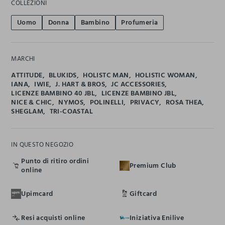
COLLEZIONI
Uomo
Donna
Bambino
Profumeria
MARCHI
ATTITUDE
BLUKIDS
HOLISTC MAN
HOLISTIC WOMAN
IANA
IWIE
J. HART & BROS
JC ACCESSORIES
LICENZE BAMBINO 40 JBL
LICENZE BAMBINO JBL
NICE & CHIC
NYMOS
POLINELLI
PRIVACY
ROSA THEA
SHEGLAM
TRI-COASTAL
IN QUESTO NEGOZIO
Punto di ritiro ordini
Premium Club
online
Upimcard
Giftcard
Resi acquisti online
Iniziativa Enilive