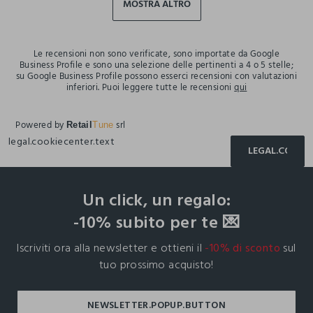
MOSTRA ALTRO
Le recensioni non sono verificate, sono importate da Google
Business Profile e sono una selezione delle pertinenti a 4 o 5 stelle;
su Google Business Profile possono esserci recensioni con valutazioni
inferiori. Puoi leggere tutte le recensioni
qui
Powered by
srl
Retail
Tune
legal.cookiecenter.text
LEGAL.COOKIE
footer.ariatitle
Un click, un regalo:
-10% subito per te 💌
Iscriviti ora alla newsletter e ottieni il
-10% di sconto
sul
tuo prossimo acquisto!