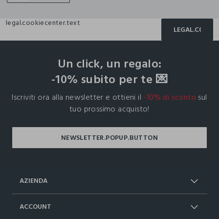
legal.cookiecenter.text
LEGAL.COOKIE
footer.ariatitle
Un click, un regalo:
-10% subito per te 💌
Iscriviti ora alla newsletter e ottieni il
-10% di sconto
sul
tuo prossimo acquisto!
AZIENDA
Chi Siamo
Franchising
ACCOUNT
Spedizioni
Resi e cambi