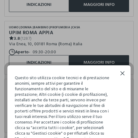
INDICAZIONI
MAGGIORI INFO
UOMO
DONNA
BAMBINO
PROFUMERIA
CASA
UPIM ROMA APPIA
3.8
(1287)
Via Enea, 10, 00181 Roma (Roma) Italia
Aperto
09:30-20:00
INDICAZIONI
MAGGIORI INFO
Continua senza accettare
Questo sito utilizza cookie tecnici e di prestazione
anonimi, sempre attivi per garantire il
UOMO
DONNA
BAMBINO
PROFUMERIA
CASA
funzionamento del sito e di misurarne le
UPIM SASSARI
prestazione; Altri cookie (i cookie di profilazione),
4.1
(1118)
installati anche da terze parti, servono invece per
Viale Italia, 18, 07100 Sassari (Sassari) Italia
verificare le tue abitudini di navigazione al fine di
Aperto
09:30-20:00
poterti offrire prodotti e servizi mirati in linea con i
tuoi reali interessi. Per il loro utilizzo serve il tuo
INDICAZIONI
MAGGIORI INFO
consenso. Per accettare i cookie di profilazione
clicca su "accetta tutti i cookie", per selezionarli
clicca su "Gestisci cookie" o per rifiutarli clicca su