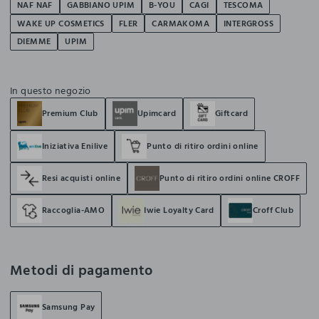
NAF NAF
GABBIANO UPIM
B-YOU
CAGI
TESCOMA
WAKE UP COSMETICS
FLER
CARMAKOMA
INTERGROSS
DIEMME
UPIM
In questo negozio
Premium Club
Upimcard
Giftcard
Iniziativa Enilive
Punto di ritiro ordini online
Resi acquisti online
Punto di ritiro ordini online CROFF
Raccoglia-AMO
Iwie Loyalty Card
Croff Club
Metodi di pagamento
Samsung Pay