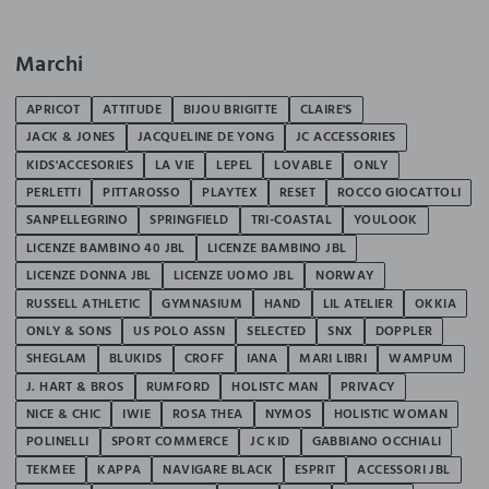
Marchi
APRICOT
ATTITUDE
BIJOU BRIGITTE
CLAIRE'S
JACK & JONES
JACQUELINE DE YONG
JC ACCESSORIES
KIDS'ACCESORIES
LA VIE
LEPEL
LOVABLE
ONLY
PERLETTI
PITTAROSSO
PLAYTEX
RESET
ROCCO GIOCATTOLI
SANPELLEGRINO
SPRINGFIELD
TRI-COASTAL
YOULOOK
LICENZE BAMBINO 40 JBL
LICENZE BAMBINO JBL
LICENZE DONNA JBL
LICENZE UOMO JBL
NORWAY
RUSSELL ATHLETIC
GYMNASIUM
HAND
LIL ATELIER
OKKIA
ONLY & SONS
US POLO ASSN
SELECTED
SNX
DOPPLER
SHEGLAM
BLUKIDS
CROFF
IANA
MARI LIBRI
WAMPUM
J. HART & BROS
RUMFORD
HOLISTC MAN
PRIVACY
NICE & CHIC
IWIE
ROSA THEA
NYMOS
HOLISTIC WOMAN
POLINELLI
SPORT COMMERCE
JC KID
GABBIANO OCCHIALI
TEKMEE
KAPPA
NAVIGARE BLACK
ESPRIT
ACCESSORI JBL