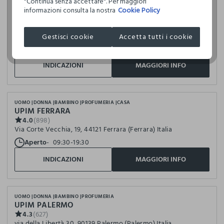
"Continua senza accettare". Per maggiori
UOMO
informazioni consulta la nostra
DONNA
BAMBINO
PROFUMERIA
CASA
Cookie Policy
UPIM MILANO CORVETTO
3.8
(1501)
Via Polesine, 39, 20139 Milano (Milano) Italia
Gestisci cookie
Accetta tutti i cookie
Aperto
10:00-19:30
INDICAZIONI
MAGGIORI INFO
UOMO
DONNA
BAMBINO
PROFUMERIA
CASA
UPIM FERRARA
4.0
(898)
Via Corte Vecchia, 19, 44121 Ferrara (Ferrara) Italia
Aperto
09:30-19:30
INDICAZIONI
MAGGIORI INFO
UOMO
DONNA
BAMBINO
PROFUMERIA
UPIM PALERMO
4.3
(627)
via della Libertà 30, 90139 Palermo (Palermo) Italia