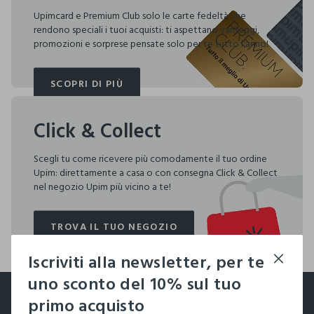
Upimcard e Premium Club solo le carte fedeltà che
rendono speciali i tuoi acquisti: ti aspettano vantaggi,
promozioni e sorprese pensate solo per te tutto l'anno!
SCOPRI DI PIÙ
SCOPRI DI PIÙ
Click & Collect
Scegli tu come ricevere più comodamente il tuo ordine
Upim: direttamente a casa o con consegna Click & Collect
nel negozio Upim più vicino a te!
TROVA IL TUO NEGOZIO
TROVA IL TUO NEGOZIO
Iscriviti alla newsletter, per te
footer.ariatitle
uno sconto del 10% sul tuo
Un click, un regalo:
primo acquisto