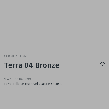
ESSENTIAL PINK
Terra 04 Bronze
N.ART:
001975699
Terra dalla texture vellutata e setosa.
pdp.loyalty.section.advantages