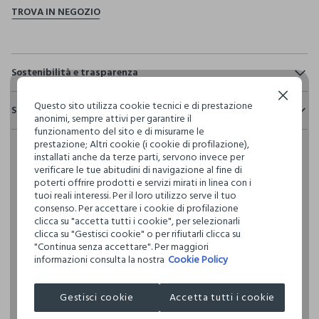
Sostenibilità e trasparenza
Sicurezza
Continua senza accettare
Questo sito utilizza cookie tecnici e di prestazione
Spedizione e resi
Il 100% dei nostri articoli viene sottoposto a test chimico-
anonimi, sempre attivi per garantire il
fisici, per verificarne il rispetto dei limiti che abbiamo
funzionamento del sito e di misurarne le
Hai fino a 30 giorni dalla consegna del tuo ordine online per
definito per l’uso di sostanze chimiche, talvolta anche più
prestazione; Altri cookie (i cookie di profilazione),
cambiare idea e restituire i prodotti che hai acquistato.
restrittivi rispetto a quelli previsti dalla normativa
installati anche da terze parti, servono invece per
internazionale.
verificare le tue abitudini di navigazione al fine di
poterti offrire prodotti e servizi mirati in linea con i
Clicca qui per vedere i dettagli
tuoi reali interessi. Per il loro utilizzo serve il tuo
consenso. Per accettare i cookie di profilazione
clicca su "accetta tutti i cookie", per selezionarli
I nostri fornitori
clicca su "Gestisci cookie" o per rifiutarli clicca su
ANCOROTTI COSMETICS
"Continua senza accettare". Per maggiori
informazioni consulta la nostra
Cookie Policy
Gestisci cookie
Accetta tutti i cookie