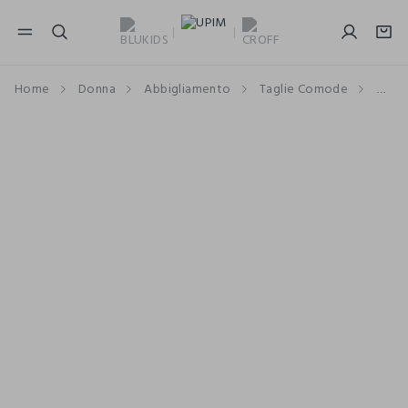
NAVIGATION.ARIA.GOTOMAINCONTENT
NAVIGATION.ARIA.GOTOFOOTER
Home
Donna
Abbigliamento
Taglie Comode
T-sh