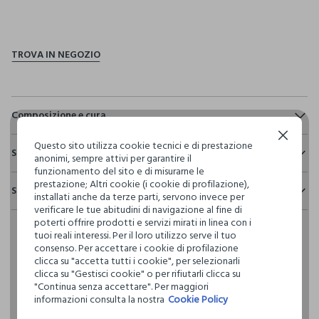
pdp.loyalty.section.advantages
Composizione e cura
Continua senza accettare
Composizione:
Questo sito utilizza cookie tecnici e di prestazione
Sostenibilità e trasparenza
100% COTONE
anonimi, sempre attivi per garantire il
funzionamento del sito e di misurarne le
Sicurezza
prestazione; Altri cookie (i cookie di profilazione),
Spedizione e resi
Il 100% dei nostri articoli viene sottoposto a test chimico-
installati anche da terze parti, servono invece per
NON CANDEGGIARE
fisici, per verificarne il rispetto dei limiti che abbiamo
verificare le tue abitudini di navigazione al fine di
Hai fino a 30 giorni dalla consegna del tuo ordine online per
definito per l’uso di sostanze chimiche, talvolta anche più
poterti offrire prodotti e servizi mirati in linea con i
cambiare idea e restituire i prodotti che hai acquistato.
restrittivi rispetto a quelli previsti dalla normativa
TEMPERATURA MASSIMA 40°C - PROCEDURA MOLTO
tuoi reali interessi. Per il loro utilizzo serve il tuo
internazionale.
DELICATA
consenso. Per accettare i cookie di profilazione
clicca su "accetta tutti i cookie", per selezionarli
Clicca qui per vedere i dettagli
clicca su "Gestisci cookie" o per rifiutarli clicca su
NON LAVARE A SECCO
"Continua senza accettare". Per maggiori
informazioni consulta la nostra
Cookie Policy
I nostri fornitori
ASCIUGATURA A TAMBURO AMMESSA TEMPERATURA