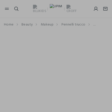
NAVIGATION.ARIA.GOTOMAINCONTENT
NAVIGATION.ARIA.GOTOFOOTER
Home
Beauty
Makeup
Pennelli trucco
Pennelli O