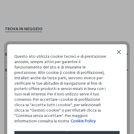
pdp.loyalty.section.advantages
Continua senza accettare
Sostenibilità e trasparenza
Questo sito utilizza cookie tecnici e di prestazione
anonimi, sempre attivi per garantire il
Sicurezza
funzionamento del sito e di misurarne le
Spedizione e resi
prestazione; Altri cookie (i cookie di profilazione),
Il 100% dei nostri articoli viene sottoposto a test chimico-
installati anche da terze parti, servono invece per
fisici, per verificarne il rispetto dei limiti che abbiamo
Hai fino a 30 giorni dalla consegna del tuo ordine online per
verificare le tue abitudini di navigazione al fine di
definito per l’uso di sostanze chimiche, talvolta anche più
cambiare idea e restituire i prodotti che hai acquistato.
poterti offrire prodotti e servizi mirati in linea con i
restrittivi rispetto a quelli previsti dalla normativa
tuoi reali interessi. Per il loro utilizzo serve il tuo
internazionale.
consenso. Per accettare i cookie di profilazione
Clicca qui per vedere i dettagli
clicca su "accetta tutti i cookie", per selezionarli
clicca su "Gestisci cookie" o per rifiutarli clicca su
"Continua senza accettare". Per maggiori
I nostri fornitori
informazioni consulta la nostra
Cookie Policy
SIMCA SRL